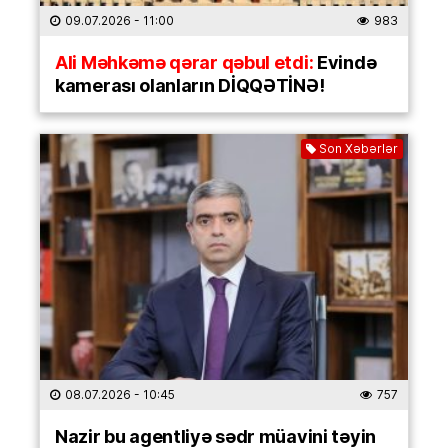
09.07.2026
- 11:00
983
Ali Məhkəmə qərar qəbul etdi:
Evində
kamerası olanların DİQQƏTİNƏ!
Son Xəbərlər
08.07.2026
- 10:45
757
Nazir bu agentliyə sədr müavini təyin