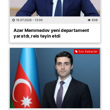
16.07.2026
- 13:00
608
Azər Məmmədov yeni departament
yaratdı, rəis təyin etdi
Son Xəbərlər