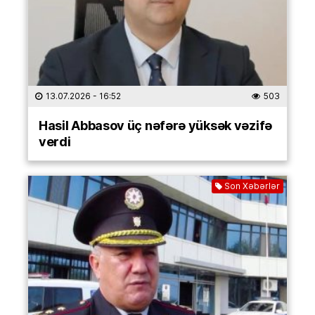
13.07.2026
- 16:52
503
Hasil Abbasov üç nəfərə yüksək vəzifə
verdi
Son Xəbərlər