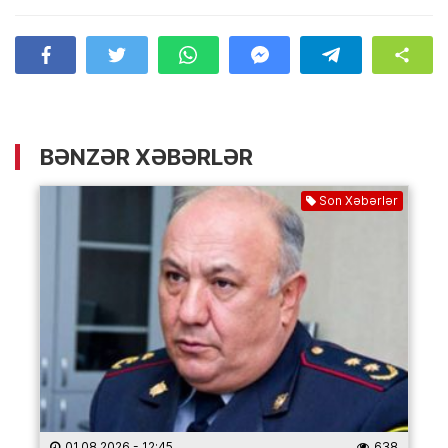
BƏNZƏR XƏBƏRLƏR
Son Xəbərlər
01.08.2026
- 12:45
638