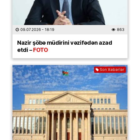
09.07.2026
- 18:19
863
Nazir şöbə müdirini vəzifədən azad
etdi –
FOTO
Son Xəbərlər