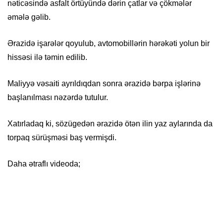
nəticəsində asfalt örtüyündə dərin çatlar və çökmələr
əmələ gəlib.
Ərazidə işarələr qoyulub, avtomobillərin hərəkəti yolun bir
hissəsi ilə təmin edilib.
Maliyyə vəsaiti ayrıldıqdan sonra ərazidə bərpa işlərinə
başlanılması nəzərdə tutulur.
Xatırladaq ki, sözügedən ərazidə ötən ilin yaz aylarında da
torpaq sürüşməsi baş vermişdi.
Daha ətraflı videoda;