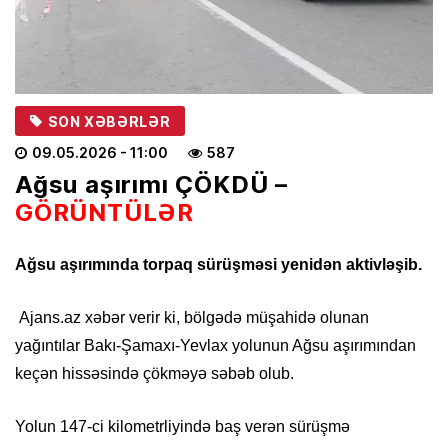
SON XƏBƏRLƏR
09.05.2026
- 11:00
587
Ağsu aşırımı ÇÖKDÜ –
GÖRÜNTÜLƏR
Ağsu aşırımında torpaq sürüşməsi yenidən aktivləşib.
Ajans.az xəbər verir ki, bölgədə müşahidə olunan
yağıntılar Bakı-Şamaxı-Yevlax yolunun Ağsu aşırımından
keçən hissəsində çökməyə səbəb olub.
Yolun 147-ci kilometrliyində baş verən sürüşmə