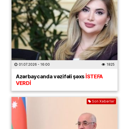
01.07.2026
- 16:00
1825
Azərbaycanda vəzifəli şəxs
İSTEFA
VERDİ
Son Xəbərlər