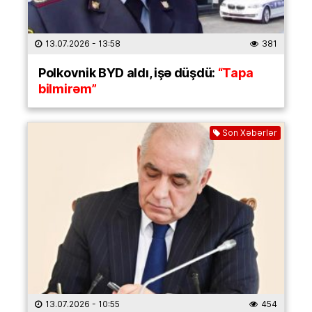
13.07.2026
- 13:58
381
Polkovnik BYD aldı, işə düşdü:
“Tapa
bilmirəm”
Son Xəbərlər
13.07.2026
- 10:55
454