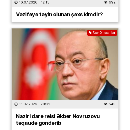
16.07.2026
- 12:13
692
Vəzifəyə təyin olunan şəxs kimdir?
Son Xəbərlər
15.07.2026
- 20:32
543
Nazir idarə rəisi Əkbər Novruzovu
təqaüdə göndərib