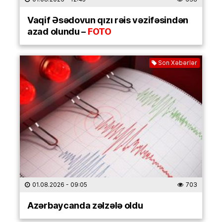
Vaqif Əsədovun qızı rəis vəzifəsindən
azad olundu –
FOTO
Son Xəbərlər
01.08.2026
- 09:05
703
Azərbaycanda zəlzələ oldu