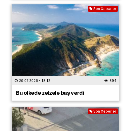
Son Xəbərlər
29.07.2026
- 18:12
394
Bu ölkədə zəlzələ baş verdi
Son Xəbərlər