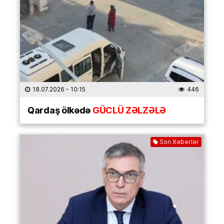
18.07.2026
- 10:15
446
Qardaş ölkədə
GÜCLÜ ZƏLZƏLƏ
Son Xəbərlər