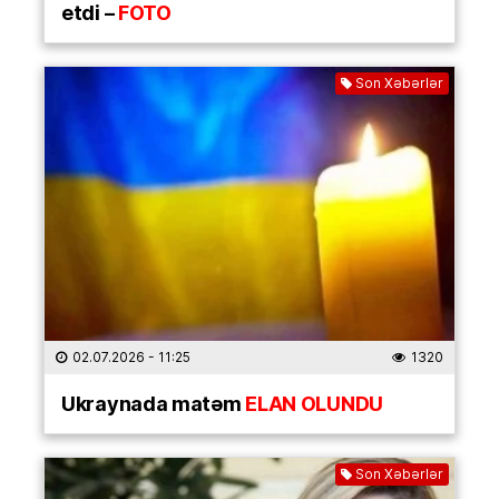
etdi –
FOTO
Son Xəbərlər
02.07.2026
- 11:25
1320
Ukraynada matəm
ELAN OLUNDU
Son Xəbərlər