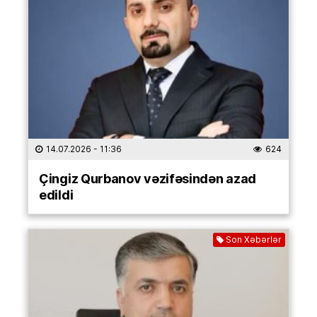
14.07.2026
- 11:36
624
Çingiz Qurbanov vəzifəsindən azad
edildi
Son Xəbərlər