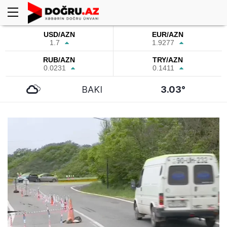
USD/AZN
EUR/AZN
1.7
1.9277
RUB/AZN
TRY/AZN
0.0231
0.1411
BAKI
3.03°