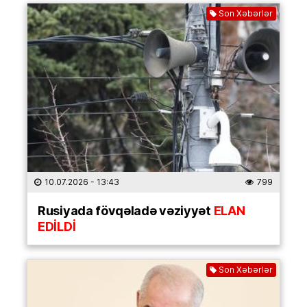
Son Xəbərlər
10.07.2026
- 13:43
799
Rusiyada fövqəladə vəziyyət
ELAN
EDİLDİ
Son Xəbərlər