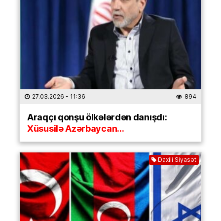
27.03.2026
- 11:36
894
Araqçı qonşu ölkələrdən danışdı:
Xüsusilə Azərbaycan…
Daxili Siyasət