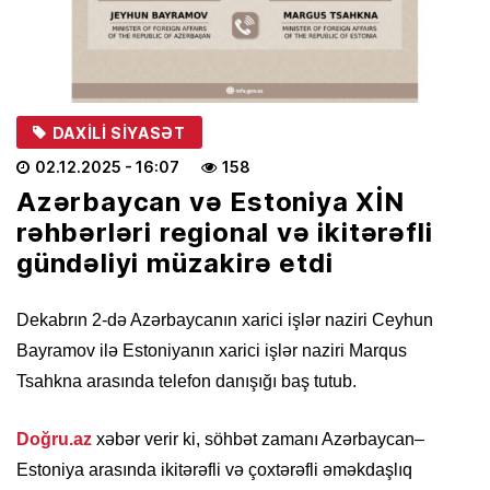
DAXILI SIYASƏT
02.12.2025
- 16:07
158
Azərbaycan və Estoniya XİN
rəhbərləri regional və ikitərəfli
gündəliyi müzakirə etdi
Dekabrın 2-də Azərbaycanın xarici işlər naziri Ceyhun
Bayramov ilə Estoniyanın xarici işlər naziri Marqus
Tsahkna arasında telefon danışığı baş tutub.
Doğru.az
xəbər verir ki, söhbət zamanı Azərbaycan–
Estoniya arasında ikitərəfli və çoxtərəfli əməkdaşlıq