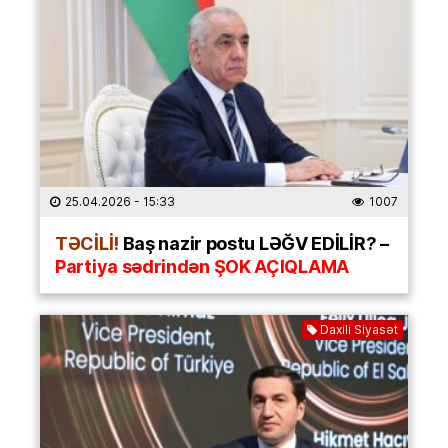
25.04.2026
- 15:33
1007
TƏCİLİ!
Baş nazir postu LƏĞV EDİLİR? –
Partiya sədrindən ŞOK AÇIQLAMA
Daxili Siyasət