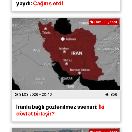
yaydı:
Çağırış etdi
Daxili Siyasət
31.03.2026
- 20:46
856
İranla bağlı gözlənilməz ssenari:
İki
dövlət birləşir?