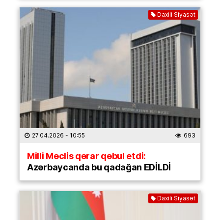
Daxili Siyasət
27.04.2026
- 10:55
693
Milli Məclis qərar qəbul etdi:
Azərbaycanda bu qadağan EDİLDİ
Daxili Siyasət