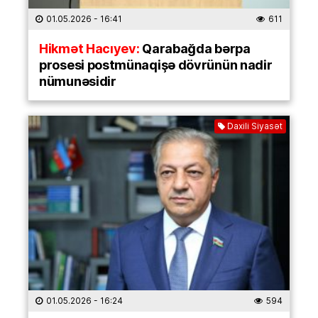
01.05.2026
- 16:41
611
Hikmət Hacıyev:
Qarabağda bərpa
prosesi postmünaqişə dövrünün nadir
nümunəsidir
Daxili Siyasət
01.05.2026
- 16:24
594