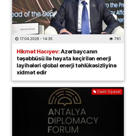
17.04.2026
- 14:35
761
Hikmət Hacıyev:
Azərbaycanın
təşəbbüsü ilə həyata keçirilən enerji
layihələri qlobal enerji təhlükəsizliyinə
xidmət edir
Daxili Siyasət