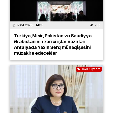
17.04.2026
- 14:15
736
Türkiyə, Misir, Pakistan və Səudiyyə
Ərəbistanının xarici işlər nazirləri
Antalyada Yaxın Şərq münaqişəsini
müzakirə edəcəklər
Daxili Siyasət