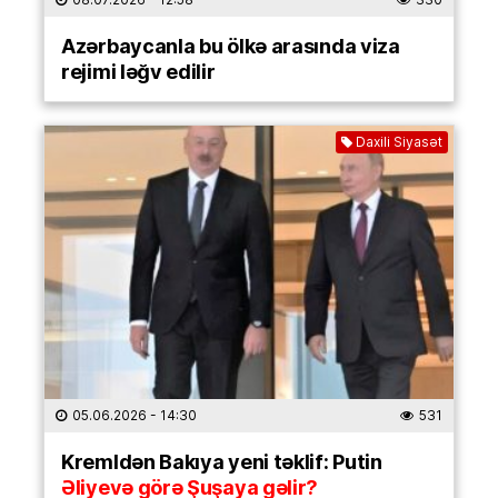
Azərbaycanla bu ölkə arasında viza
rejimi ləğv edilir
Daxili Siyasət
05.06.2026
- 14:30
531
Kremldən Bakıya yeni təklif: Putin
Əliyevə görə Şuşaya gəlir?