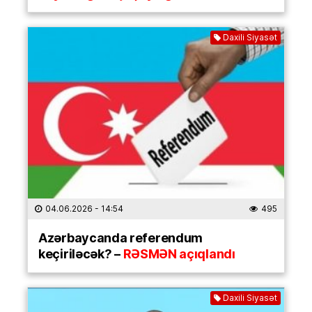
Daxili Siyasət
04.06.2026
- 14:54
495
Azərbaycanda referendum
keçiriləcək? –
RƏSMƏN açıqlandı
Daxili Siyasət