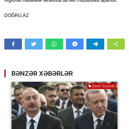
regional məsələlər ətrafında da fikir mübadiləsi aparılıb.
DOĞRU.AZ
BƏNZƏR XƏBƏRLƏR
Daxili Siyasət