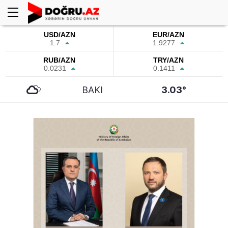
USD/AZN
EUR/AZN
1.7
1.9277
RUB/AZN
TRY/AZN
0.0231
0.1411
BAKI
3.03°