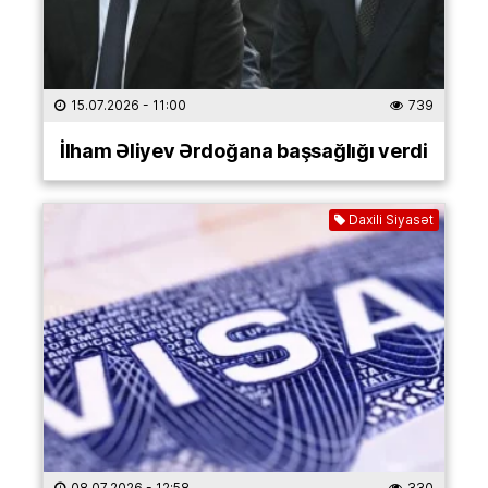
15.07.2026
- 11:00
739
İlham Əliyev Ərdoğana başsağlığı verdi
Daxili Siyasət
08.07.2026
- 12:58
330