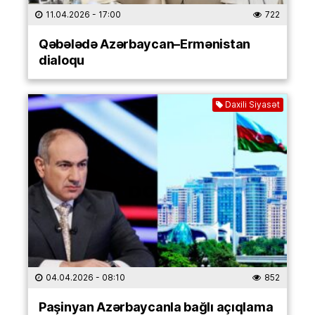
11.04.2026
- 17:00
722
Qəbələdə Azərbaycan–Ermənistan
dialoqu
Daxili Siyasət
04.04.2026
- 08:10
852
Paşinyan Azərbaycanla bağlı açıqlama