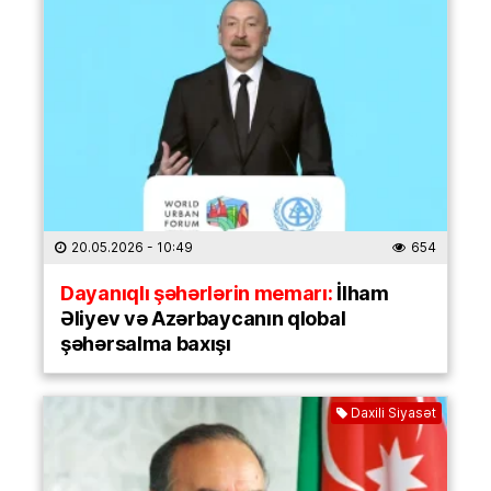
20.05.2026
- 10:49
654
Dayanıqlı şəhərlərin memarı:
İlham
Əliyev və Azərbaycanın qlobal
şəhərsalma baxışı
Daxili Siyasət