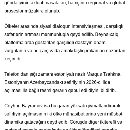
gündəliyinin aktual məsələləri, həmçinin regional və qlobal
proseslər müzakirə olunub.
Ölkələr arasında siyasi dialoqun intensivləşməsi, qarşılıqlı
səfərlərin artması məmnunluqla qeyd edilib. Beynəlxalq
platformalarda göstərilən qarşılıqlı dəstəyin önəmi
vurğulanıb və bu çərçivədə əməkdaşlıq imkanları nəzərdən
keçirilib.
Telefon danışığı zamanı estoniyalı nazir Marqus Tsahkna
Estoniyanın Azərbaycandakı səfirliyinin 2026-cı ildə
açılması ilə bağlı rəsmi qərarın qəbul edildiyini bildirib.
Ceyhun Bayramov isə bu qərarı yüksək qiymətləndirərək,
səfirliyin açılmasının iki ölkə münasibətlərinə yeni müsbət
dinamika qatacağını qeyd edib. Görüşdə digər ikitərəfli və