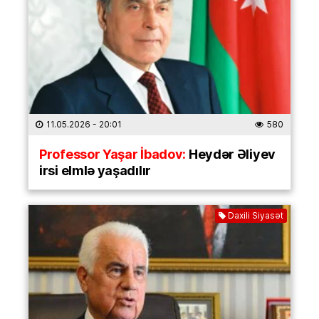
11.05.2026
- 20:01
580
Professor Yaşar İbadov:
Heydər Əliyev
irsi elmlə yaşadılır
Daxili Siyasət