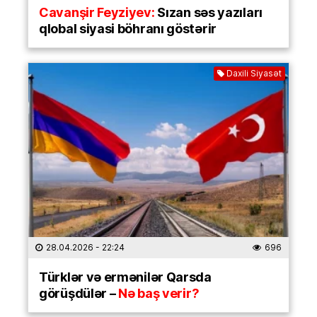
Cavanşir Feyziyev:
Sızan səs yazıları
qlobal siyasi böhranı göstərir
Daxili Siyasət
28.04.2026
- 22:24
696
Türklər və ermənilər Qarsda
görüşdülər –
Nə baş verir?