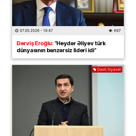
07.05.2026
- 19:47
697
Derviş Eroğlu:
“Heydər Əliyev türk
dünyasının bənzərsiz lideri idi”
Daxili Siyasət