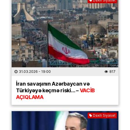
Daxili Siyasət
31.03.2026
- 19:00
817
İran savaşının Azərbaycan və
Türkiyəyə keçmə riski… –
VACİB
AÇIQLAMA
Daxili Siyasət