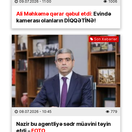
09.07.2026
- 11:00
1006
Ali Məhkəmə qərar qəbul etdi:
Evində
kamerası olanların DİQQƏTİNƏ!
Son Xəbərlər
08.07.2026
- 10:45
779
Nazir bu agentliyə sədr müavini təyin
etdi –
FOTO