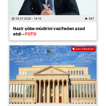
09.07.2026
- 18:19
887
Nazir şöbə müdirini vəzifədən azad
etdi –
FOTO
Son Xəbərlər