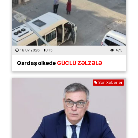
18.07.2026
- 10:15
473
Qardaş ölkədə
GÜCLÜ ZƏLZƏLƏ
Son Xəbərlər