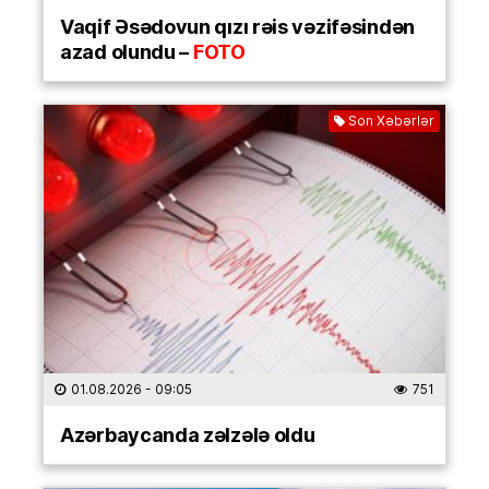
Vaqif Əsədovun qızı rəis vəzifəsindən
azad olundu –
FOTO
Son Xəbərlər
01.08.2026
- 09:05
751
Azərbaycanda zəlzələ oldu