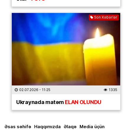
Son Xəbərlər
02.07.2026
- 11:25
1335
Ukraynada matəm
ELAN OLUNDU
Əsas səhifə
Haqqımızda
Əlaqə
Media üçün