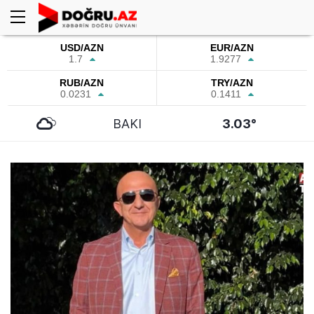
USD/AZN
EUR/AZN
1.7
1.9277
RUB/AZN
TRY/AZN
0.0231
0.1411
BAKI
3.03°