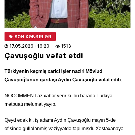
SON XƏBƏRLƏR
17.05.2026
- 16:20
1513
Çavuşoğlu vəfat etdi
Türkiyənin keçmiş xarici işlər naziri Mövlud
Çavuşoğlunun qardaşı Aydın Çavuşoğlu vəfat edib.
NOCOMMENT.az xəbər verir ki, bu barədə Türkiyə
mətbuatı məlumat yayıb.
Qeyd edək ki, iş adamı Aydın Çavuşoğlu mayın 5-də
ofisində güllələnmiş vəziyyətdə tapılmışdı. Xəstəxanaya