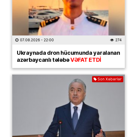
07.08.2026
- 22:00
274
Ukraynada dron hücumunda yaralanan
azərbaycanlı tələbə
VƏFAT ETDİ
Son Xəbərlər