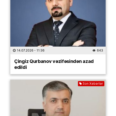
14.07.2026
- 11:36
643
Çingiz Qurbanov vəzifəsindən azad
edildi
Son Xəbərlər