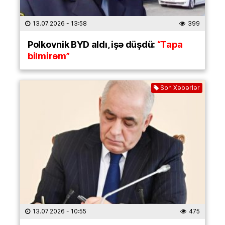
13.07.2026
- 13:58
399
Polkovnik BYD aldı, işə düşdü:
“Tapa
bilmirəm”
Son Xəbərlər
13.07.2026
- 10:55
475