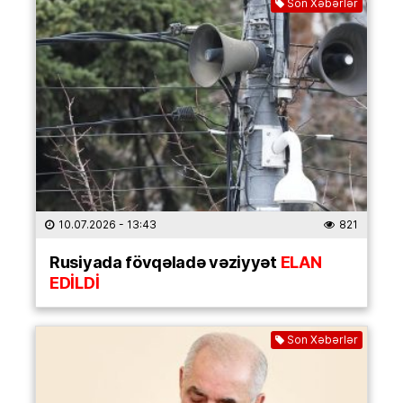
Son Xəbərlər
10.07.2026
- 13:43
821
Rusiyada fövqəladə vəziyyət
ELAN
EDİLDİ
Son Xəbərlər