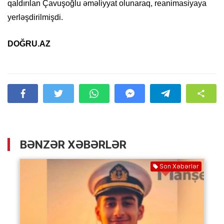
qaldırılan Çavuşoğlu əməliyyat olunaraq, reanimasiyaya
yerləşdirilmişdi.
DOĞRU.AZ
BƏNZƏR XƏBƏRLƏR
Son Xəbərlər