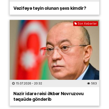
Vəzifəyə təyin olunan şəxs kimdir?
Son Xəbərlər
15.07.2026
- 20:32
563
Nazir idarə rəisi Əkbər Novruzovu
təqaüdə göndərib