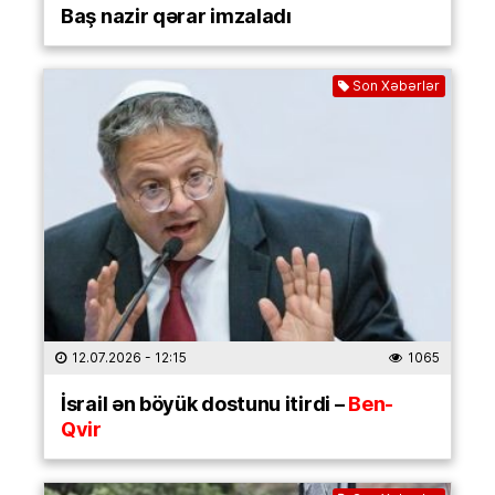
Baş nazir qərar imzaladı
Son Xəbərlər
12.07.2026
- 12:15
1065
İsrail ən böyük dostunu itirdi –
Ben-
Qvir