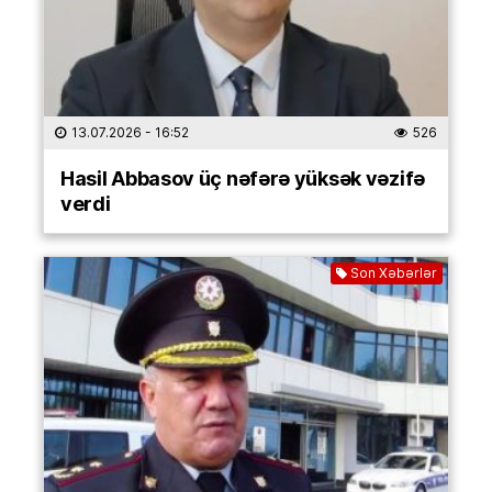
13.07.2026
- 16:52
526
Hasil Abbasov üç nəfərə yüksək vəzifə
verdi
Son Xəbərlər