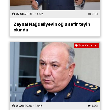
07.08.2026
- 14:02
313
Zeynal Nağdəliyevin oğlu səfir təyin
olundu
Son Xəbərlər
01.08.2026
- 12:45
693