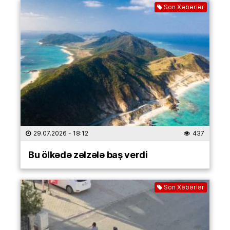
Son Xəbərlər
29.07.2026
- 18:12
437
Bu ölkədə zəlzələ baş verdi
Son Xəbərlər