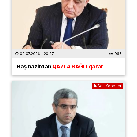
09.07.2026
- 20:37
966
Baş nazirdən
QAZLA BAĞLI qərar
Son Xəbərlər