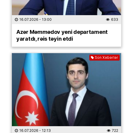
16.07.2026
- 13:00
633
Azər Məmmədov yeni departament
yaratdı, rəis təyin etdi
Son Xəbərlər
16.07.2026
- 12:13
722