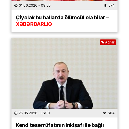
01.06.2026
- 09:05
574
Çiyələk bu hallarda ölümcül ola bilər –
XƏBƏRDARLIQ
Aqrar
25.05.2026
- 16:10
604
Kənd təsərrüfatının inkişafı ilə bağlı