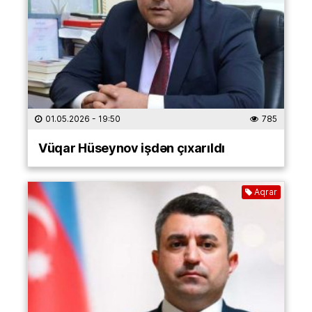
01.05.2026
- 19:50
785
Vüqar Hüseynov işdən çıxarıldı
Aqrar