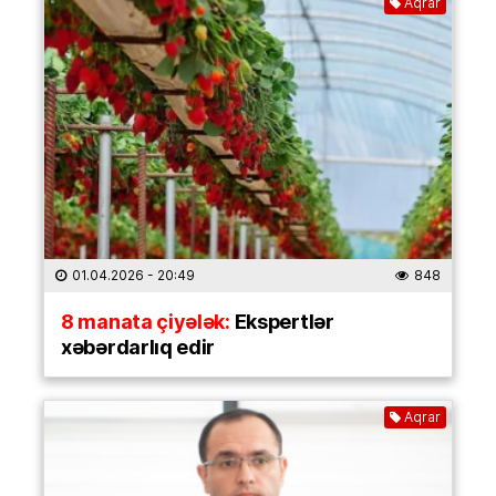
Aqrar
01.04.2026
- 20:49
848
8 manata çiyələk:
Ekspertlər
xəbərdarlıq edir
Aqrar