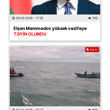
30.04.2026
- 17:35
765
Elşən Məmmədov yüksək vəzifəyə
TƏYİN OLUNDU
Aqrar
30.04.2026
- 07:17
665