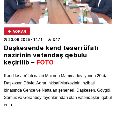
AQRAR
20.06.2025
- 14:11
347
Daşkəsəndə kənd təsərrüfatı
nazirinin vətəndaş qəbulu
keçirilib –
FOTO
Kənd təsərrüfatı naziri Məcnun Məmmədov iyunun 20-də
Daşkəsən Dövlət Aqrar İnkişaf Mərkəzinin inzibati
binasında Gəncə və Naftalan şəhərləri, Daşkəsən, Göygöl,
Samux və Goranboy rayonlarından olan vətəndaşları qəbul
edib.