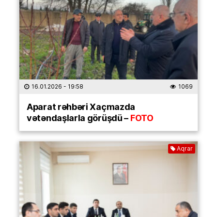
16.01.2026
- 19:58
1069
Aparat rəhbəri Xaçmazda
vətəndaşlarla görüşdü –
FOTO
Aqrar