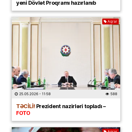
yeni Dövlət Proqramı hazırlanıb
Aqrar
25.05.2026
- 11:58
588
TƏCİLİ!
Prezident nazirləri topladı –
FOTO
Aqrar