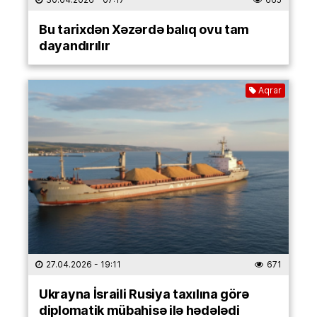
Bu tarixdən Xəzərdə balıq ovu tam
dayandırılır
Aqrar
27.04.2026
- 19:11
671
Ukrayna İsraili Rusiya taxılına görə
diplomatik mübahisə ilə hədələdi