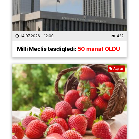
14.07.2026
- 12:00
422
Milli Məclis təsdiqlədi:
50 manat OLDU
Aqrar