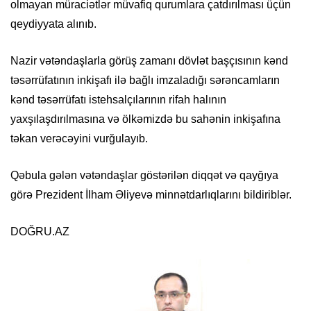
olmayan müraciətlər müvafiq qurumlara çatdırılması üçün
qeydiyyata alınıb.
Nazir vətəndaşlarla görüş zamanı dövlət başçısının kənd
təsərrüfatının inkişafı ilə bağlı imzaladığı sərəncamların
kənd təsərrüfatı istehsalçılarının rifah halının
yaxşılaşdırılmasına və ölkəmizdə bu sahənin inkişafına
təkan verəcəyini vurğulayıb.
Qəbula gələn vətəndaşlar göstərilən diqqət və qayğıya
görə Prezident İlham Əliyevə minnətdarlıqlarını bildiriblər.
DOĞRU.AZ