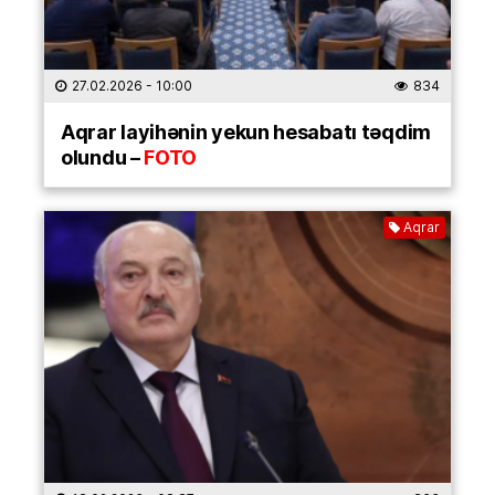
27.02.2026
- 10:00
834
Aqrar layihənin yekun hesabatı təqdim
olundu –
FOTO
Aqrar