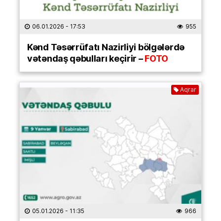
06.01.2026
- 17:53
955
Kənd Təsərrüfatı Nazirliyi bölgələrdə
vətəndaş qəbulları keçirir –
FOTO
Aqrar
05.01.2026
- 11:35
966