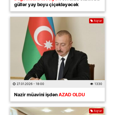
güllər yay boyu çiçəkləyəcək
Aqrar
27.01.2026
- 18:00
1330
Nazir müavini işdən
AZAD OLDU
Aqrar