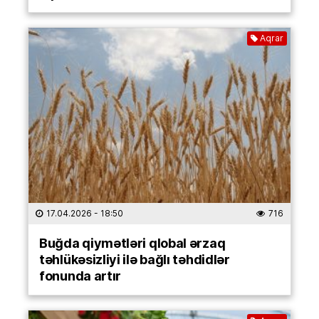
Aqrar
17.04.2026
- 18:50
716
Buğda qiymətləri qlobal ərzaq
təhlükəsizliyi ilə bağlı təhdidlər
fonunda artır