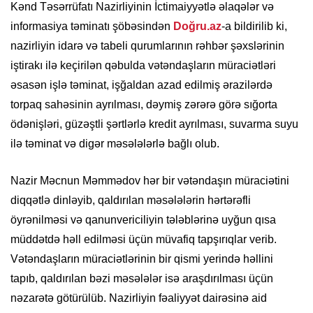
Kənd Təsərrüfatı Nazirliyinin İctimaiyyətlə əlaqələr və
informasiya təminatı şöbəsindən
Doğru.az
-a bildirilib ki,
nazirliyin idarə və tabeli qurumlarının rəhbər şəxslərinin
iştirakı ilə keçirilən qəbulda vətəndaşların müraciətləri
əsasən işlə təminat, işğaldan azad edilmiş ərazilərdə
torpaq sahəsinin ayrılması, dəymiş zərərə görə sığorta
ödənişləri, güzəştli şərtlərlə kredit ayrılması, suvarma suyu
ilə təminat və digər məsələlərlə bağlı olub.
Nazir Məcnun Məmmədov hər bir vətəndaşın müraciətini
diqqətlə dinləyib, qaldırılan məsələlərin hərtərəfli
öyrənilməsi və qanunvericiliyin tələblərinə uyğun qısa
müddətdə həll edilməsi üçün müvafiq tapşırıqlar verib.
Vətəndaşların müraciətlərinin bir qismi yerində həllini
tapıb, qaldırılan bəzi məsələlər isə araşdırılması üçün
nəzarətə götürülüb. Nazirliyin fəaliyyət dairəsinə aid