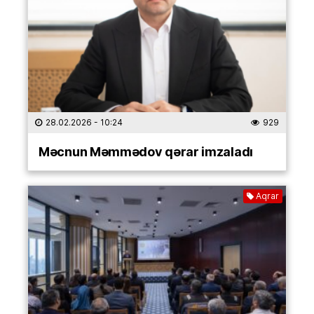
28.02.2026
- 10:24
929
Məcnun Məmmədov qərar imzaladı
Aqrar