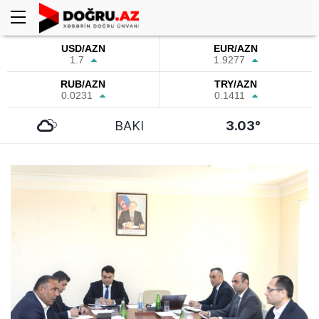
USD/AZN
EUR/AZN
1.7
1.9277
RUB/AZN
TRY/AZN
0.0231
0.1411
BAKI
3.03°