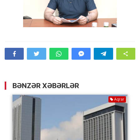
BƏNZƏR XƏBƏRLƏR
Aqrar