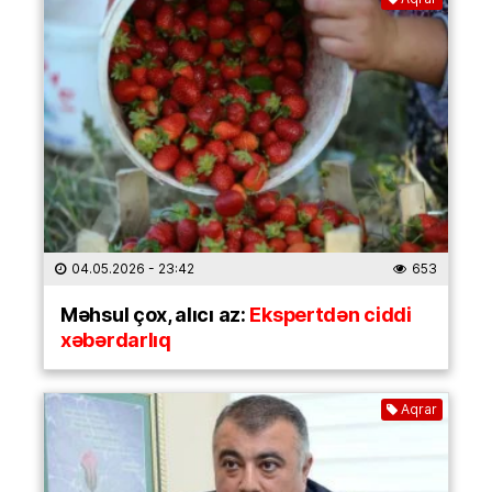
04.05.2026
- 23:42
653
Məhsul çox, alıcı az:
Ekspertdən ciddi
xəbərdarlıq
Aqrar