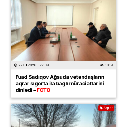
22.01.2026
- 22:08
1019
Fuad Sadıqov Ağsuda vətəndaşların
aqrar sığorta ilə bağlı müraciətlərini
dinlədi –
FOTO
Aqrar