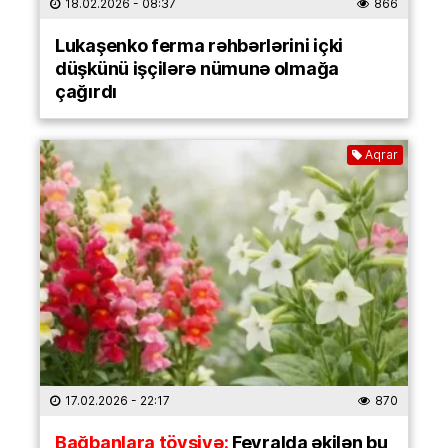
18.02.2026
- 08:37
866
Lukaşenko ferma rəhbərlərini içki
düşkünü işçilərə nümunə olmağa
çağırdı
Aqrar
17.02.2026
- 22:17
870
Bağbanlara tövsiyə:
Fevralda əkilən bu