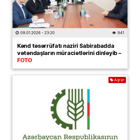
09.01.2026
- 23:20
941
Kənd təsərrüfatı naziri Sabirabadda
vətəndaşların müraciətlərini dinləyib –
FOTO
Aqrar