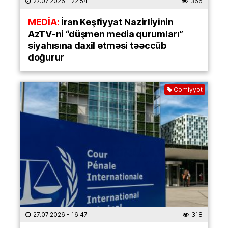
27.07.2026
- 22:54
366
MEDİA:
İran Kəşfiyyat Nazirliyinin
AzTV-ni “düşmən media qurumları”
siyahısına daxil etməsi təəccüb
doğurur
Cəmiyyət
27.07.2026
- 16:47
318