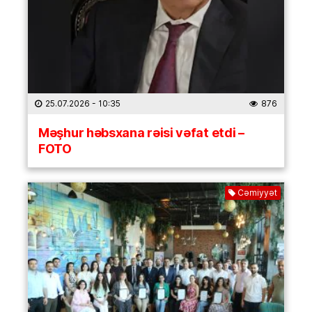
25.07.2026
- 10:35
876
Məşhur həbsxana rəisi vəfat etdi –
FOTO
Cəmiyyət