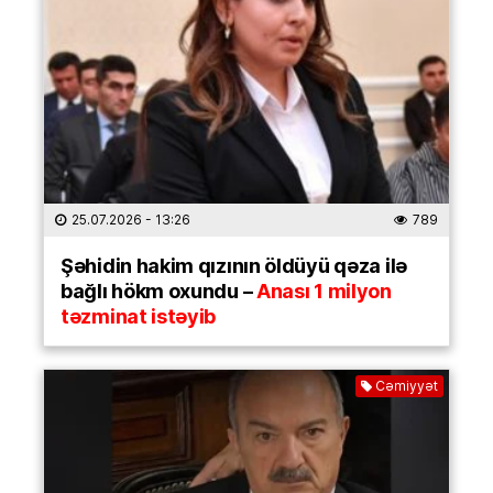
25.07.2026
- 13:26
789
Şəhidin hakim qızının öldüyü qəza ilə
bağlı hökm oxundu –
Anası 1 milyon
təzminat istəyib
Cəmiyyət