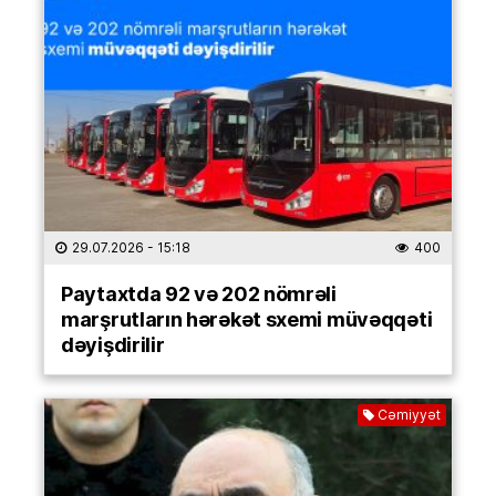
29.07.2026
- 15:18
400
Paytaxtda 92 və 202 nömrəli
marşrutların hərəkət sxemi müvəqqəti
dəyişdirilir
Cəmiyyət