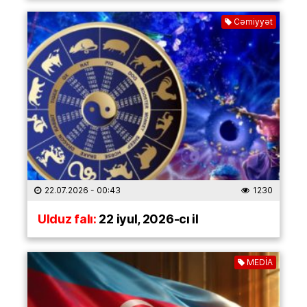
Cəmiyyət
22.07.2026
- 00:43
1230
Ulduz falı:
22 iyul, 2026-cı il
MEDİA