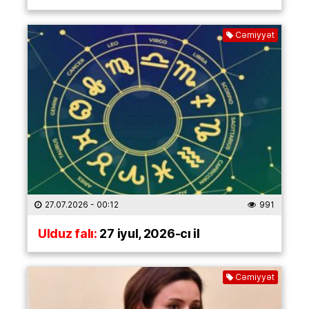
Cəmiyyət
27.07.2026
- 00:12
991
Ulduz falı:
27 iyul, 2026-cı il
Cəmiyyət