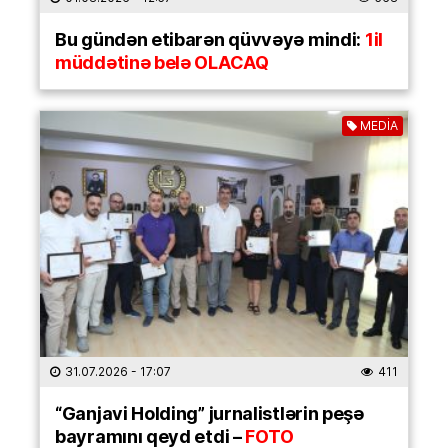
Bu gündən etibarən qüvvəyə mindi:
1il
müddətinə belə OLACAQ
MEDİA
31.07.2026
- 17:07
411
“Ganjavi Holding” jurnalistlərin peşə
bayramını qeyd etdi –
FOTO