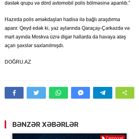
dəstək qrupu və dörd avtomobil polis bölməsinə aparılıb.”
Hazırda polis əməkdaşları hadisə ilə bağlı araşdırma
aparır. Qeyd edək ki, yaz aylarında Qaraçay-Çərkəzdə və
mart ayında Moskva üzrə digər hallarda da havaya atəş
açan şəxslər saxlanılmışdı.
DOĞRU.AZ
BƏNZƏR XƏBƏRLƏR
Cəmiyyət