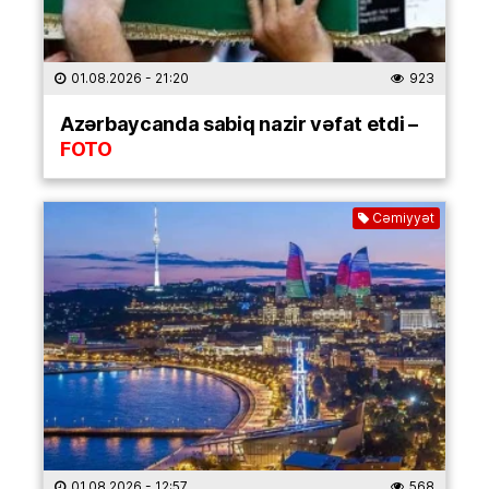
01.08.2026
- 21:20
923
Azərbaycanda sabiq nazir vəfat etdi –
FOTO
Cəmiyyət
01.08.2026
- 12:57
568