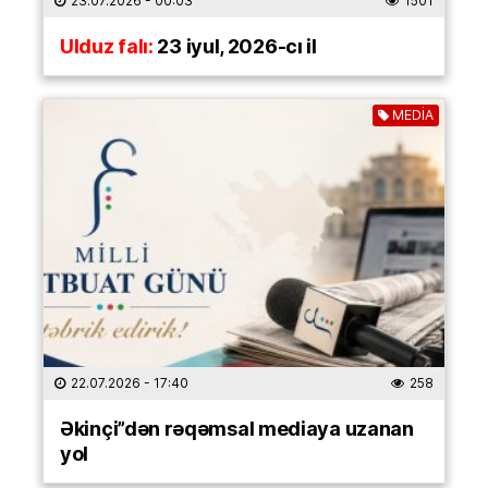
23.07.2026
- 00:03
1501
Ulduz falı:
23 iyul, 2026-cı il
MEDİA
22.07.2026
- 17:40
258
Əkinçi”dən rəqəmsal mediaya uzanan
yol