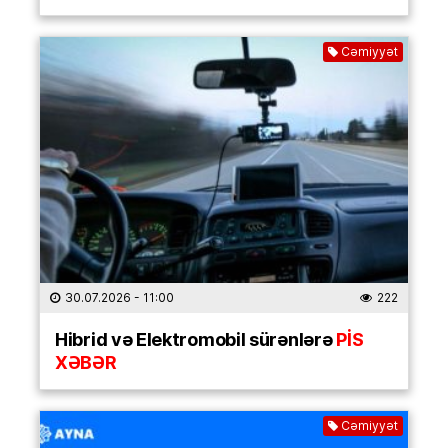
Cəmiyyət
30.07.2026
- 11:00
222
Hibrid və Elektromobil sürənlərə
PİS
XƏBƏR
Cəmiyyət