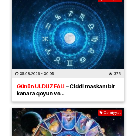
05.08.2026
- 00:05
376
Günün ULDUZ FALI
– Ciddi maskanı bir
kənara qoyun və…
Cəmiyyət