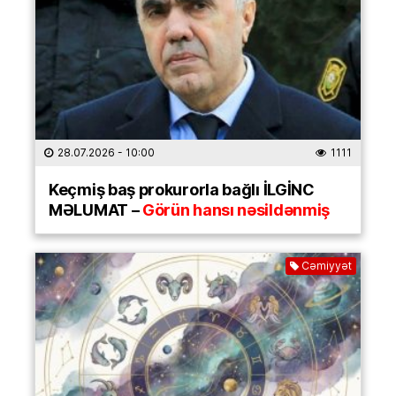
28.07.2026
- 10:00
1111
Keçmiş baş prokurorla bağlı İLGİNC
MƏLUMAT –
Görün hansı nəsildənmiş
Cəmiyyət