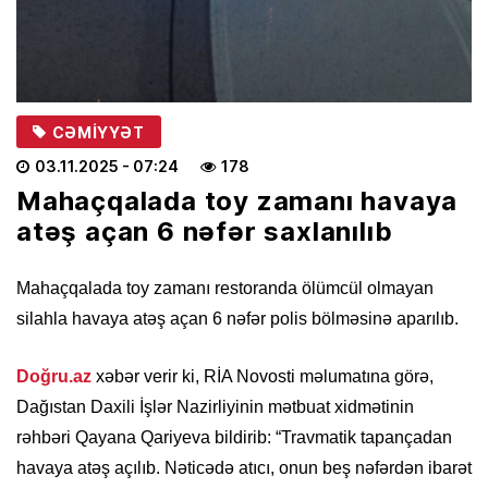
CƏMIYYƏT
03.11.2025
- 07:24
178
Mahaçqalada toy zamanı havaya
atəş açan 6 nəfər saxlanılıb
Mahaçqalada toy zamanı restoranda ölümcül olmayan
silahla havaya atəş açan 6 nəfər polis bölməsinə aparılıb.
Doğru.az
xəbər verir ki, RİA Novosti məlumatına görə,
Dağıstan Daxili İşlər Nazirliyinin mətbuat xidmətinin
rəhbəri Qayana Qariyeva bildirib: “Travmatik tapançadan
havaya atəş açılıb. Nəticədə atıcı, onun beş nəfərdən ibarət