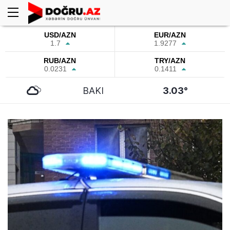
USD/AZN
EUR/AZN
1.7
1.9277
RUB/AZN
TRY/AZN
0.0231
0.1411
BAKI
3.03°