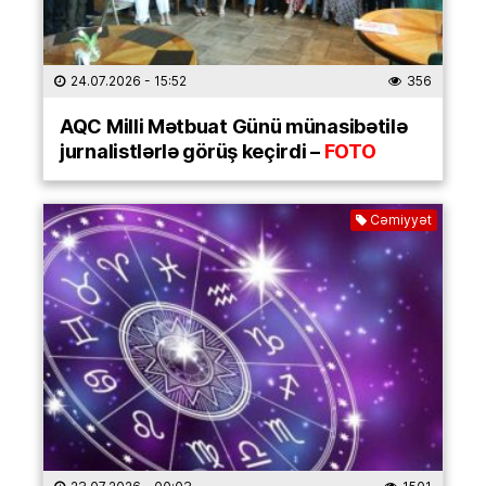
24.07.2026
- 15:52
356
AQC Milli Mətbuat Günü münasibətilə
jurnalistlərlə görüş keçirdi –
FOTO
Cəmiyyət