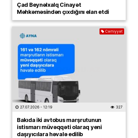
Çad Beynəlxalq Cinayət
Məhkəməsindən çıxdığını elan etdi
Cəmiyyət
27.07.2026
- 12:19
327
Bakıda iki avtobus marşrutunun
istismarı müvəqqəti olaraq yeni
daşıyıcılara həvalə edilib