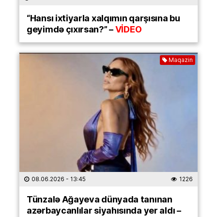
“Hansı ixtiyarla xalqımın qarşısına bu
geyimdə çıxırsan?” –
VİDEO
Maqazin
08.06.2026
- 13:45
1226
Tünzalə Ağayeva dünyada tanınan
azərbaycanlılar siyahısında yer aldı –