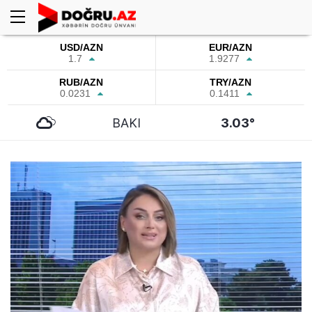
USD/AZN
EUR/AZN
1.7
1.9277
RUB/AZN
TRY/AZN
0.0231
0.1411
BAKI
3.03°