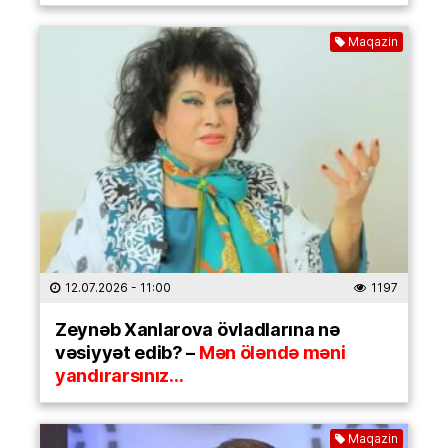
Maqazin
12.07.2026
- 11:00
1197
Zeynəb Xanlarova övladlarına nə
vəsiyyət edib? –
Mən öləndə məni
yandırarsınız…
Maqazin