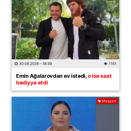
30.06.2026
- 18:39
1161
Emin Ağalarovdan ev istədi,
o isə saat
hədiyyə etdi
Maqazin