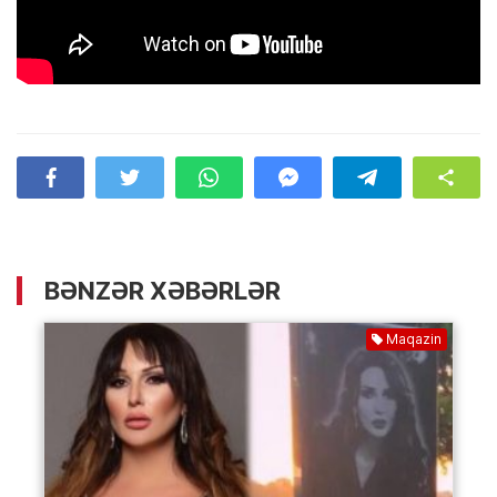
BƏNZƏR XƏBƏRLƏR
Maqazin