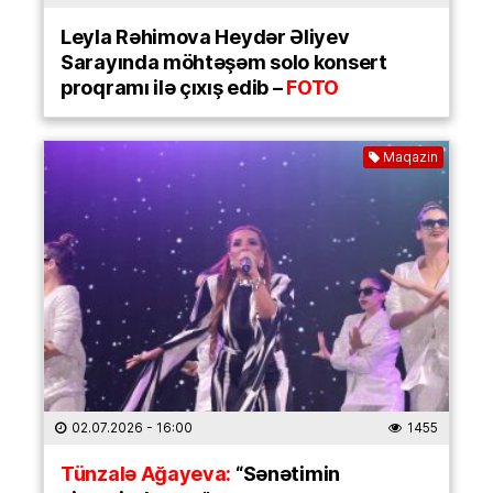
Leyla Rəhimova Heydər Əliyev
Sarayında möhtəşəm solo konsert
proqramı ilə çıxış edib –
FOTO
Maqazin
02.07.2026
- 16:00
1455
Tünzalə Ağayeva:
“Sənətimin