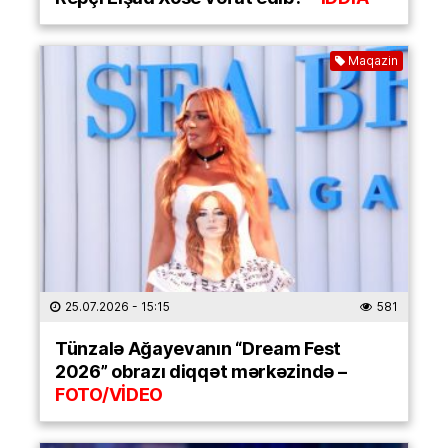
Maqazin
25.07.2026
- 15:15
581
Tünzalə Ağayevanın “Dream Fest
2026” obrazı diqqət mərkəzində –
FOTO/VİDEO