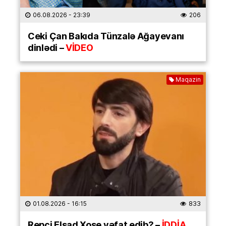
06.08.2026
- 23:39
206
Ceki Çan Bakıda Tünzalə Ağayevanı
dinlədi –
VİDEO
Maqazin
01.08.2026
- 16:15
833
Repçi Elşad Xose vəfat edib? –
İDDİA