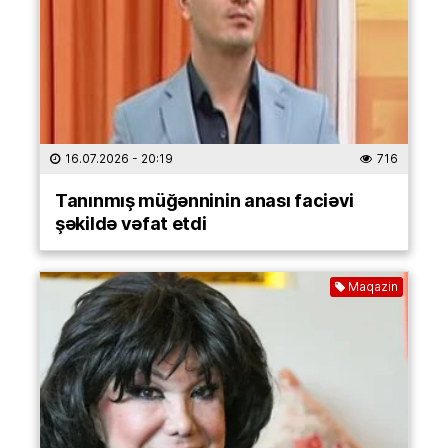
16.07.2026
- 20:19
716
Tanınmış müğənninin anası faciəvi
şəkildə vəfat etdi
Maqazin