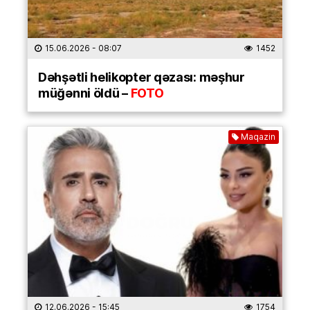
15.06.2026
- 08:07
1452
Dəhşətli helikopter qəzası: məşhur
müğənni öldü –
FOTO
Maqazin
12.06.2026
- 15:45
1754