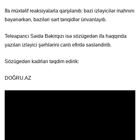
İfa müxtəlif reaksiyalarla qarşılanıb: bəzi izləyicilər mahnını
bəyənərkən, bəziləri sərt tənqidlər ünvanlayıb.
Teleaparıcı Səidə Bəkirqızı isə sözügedən ifa haqqında
yazılan izləyici şərhlərini canlı efirdə səsləndirib.
Sözügedən kadrları təqdim edirik:
DOĞRU.AZ