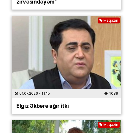
zirvəsindəyəm”
Maqazin
01.07.2026
- 11:15
1089
Elgiz Əkbərə ağır itki
Maqazin