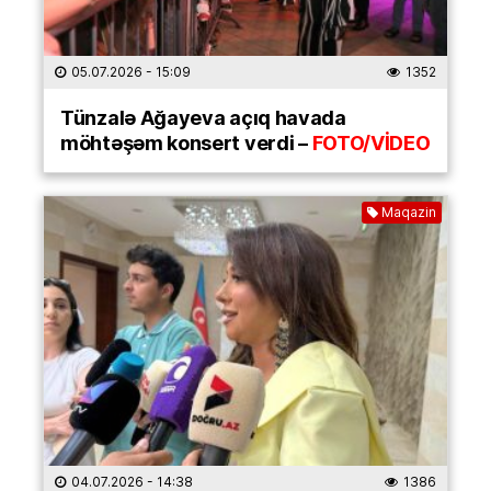
05.07.2026
- 15:09
1352
Tünzalə Ağayeva açıq havada
möhtəşəm konsert verdi –
FOTO/VİDEO
Maqazin
04.07.2026
- 14:38
1386