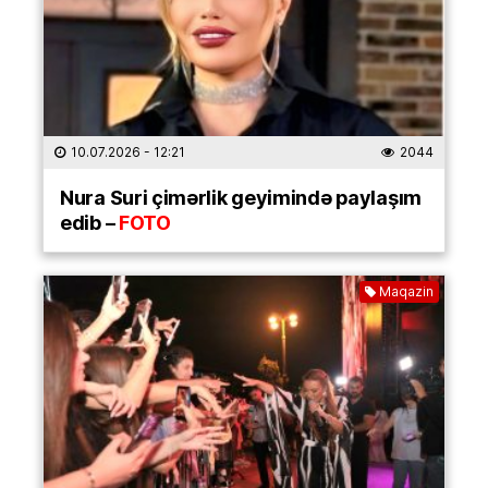
10.07.2026
- 12:21
2044
Nura Suri çimərlik geyimində paylaşım
edib –
FOTO
Maqazin