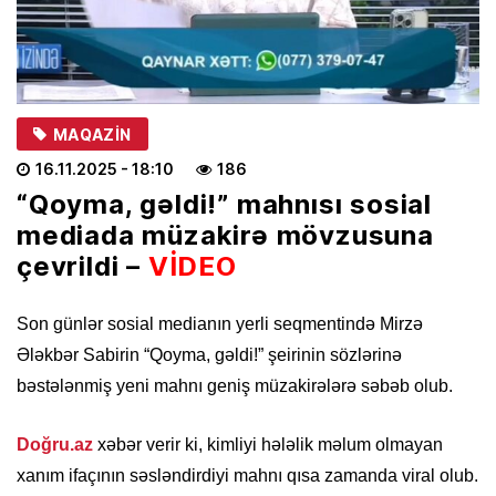
MAQAZIN
16.11.2025
- 18:10
186
“Qoyma, gəldi!” mahnısı sosial
mediada müzakirə mövzusuna
çevrildi –
VİDEO
Son günlər sosial medianın yerli seqmentində Mirzə
Ələkbər Sabirin “Qoyma, gəldi!” şeirinin sözlərinə
bəstələnmiş yeni mahnı geniş müzakirələrə səbəb olub.
Doğru.az
xəbər verir ki, kimliyi hələlik məlum olmayan
xanım ifaçının səsləndirdiyi mahnı qısa zamanda viral olub.