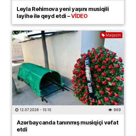
Leyla Rəhimova yeni yaşını musiqili
layihə ilə qeyd etdi –
VİDEO
Maqazin
12.07.2026
- 15:15
969
Azərbaycanda tanınmış musiqiçi vəfat
etdi