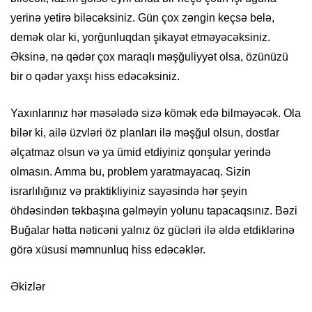
yerinə yetirə biləcəksiniz. Gün çox zəngin keçsə belə,
demək olar ki, yorğunluqdan şikayət etməyəcəksiniz.
Əksinə, nə qədər çox maraqlı məşğuliyyət olsa, özünüzü
bir o qədər yaxşı hiss edəcəksiniz.
Yaxınlarınız hər məsələdə sizə kömək edə bilməyəcək. Ola
bilər ki, ailə üzvləri öz planları ilə məşğul olsun, dostlar
əlçatmaz olsun və ya ümid etdiyiniz qonşular yerində
olmasın. Amma bu, problem yaratmayacaq. Sizin
israrlılığınız və praktikliyiniz sayəsində hər şeyin
öhdəsindən təkbaşına gəlməyin yolunu tapacaqsınız. Bəzi
Buğalar hətta nəticəni yalnız öz gücləri ilə əldə etdiklərinə
görə xüsusi məmnunluq hiss edəcəklər.
Əkizlər