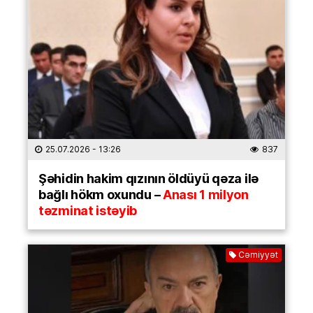
25.07.2026
- 13:26
837
Şəhidin hakim qızının öldüyü qəza ilə
bağlı hökm oxundu –
Anası 1 milyon
təzminat istəyib
Cəmiyyət