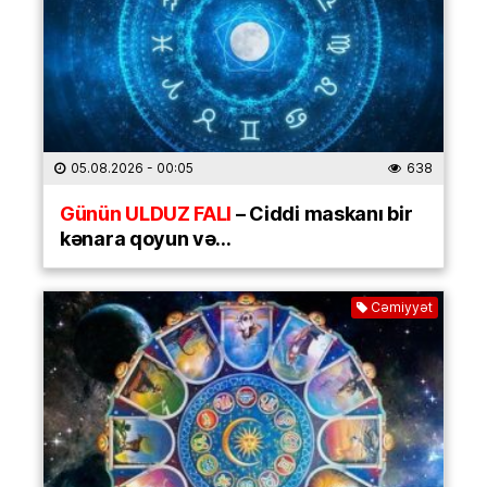
05.08.2026
- 00:05
638
Günün ULDUZ FALI
– Ciddi maskanı bir
kənara qoyun və…
Cəmiyyət