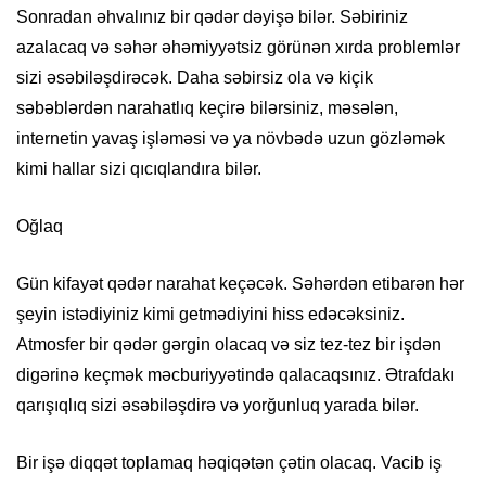
Sonradan əhvalınız bir qədər dəyişə bilər. Səbiriniz
azalacaq və səhər əhəmiyyətsiz görünən xırda problemlər
sizi əsəbiləşdirəcək. Daha səbirsiz ola və kiçik
səbəblərdən narahatlıq keçirə bilərsiniz, məsələn,
internetin yavaş işləməsi və ya növbədə uzun gözləmək
kimi hallar sizi qıcıqlandıra bilər.
Oğlaq
Gün kifayət qədər narahat keçəcək. Səhərdən etibarən hər
şeyin istədiyiniz kimi getmədiyini hiss edəcəksiniz.
Atmosfer bir qədər gərgin olacaq və siz tez-tez bir işdən
digərinə keçmək məcburiyyətində qalacaqsınız. Ətrafdakı
qarışıqlıq sizi əsəbiləşdirə və yorğunluq yarada bilər.
Bir işə diqqət toplamaq həqiqətən çətin olacaq. Vacib iş