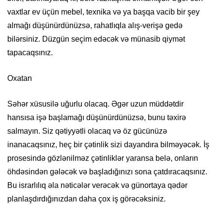
vaxtlar ev üçün mebel, texnika və ya başqa vacib bir şey
almağı düşünürdünüzsə, rahatlıqla alış-verişə gedə
bilərsiniz. Düzgün seçim edəcək və münasib qiymət
tapacaqsınız.
Oxatan
Səhər xüsusilə uğurlu olacaq. Əgər uzun müddətdir
hansısa işə başlamağı düşünürdünüzsə, bunu təxirə
salmayın. Siz qətiyyətli olacaq və öz gücünüzə
inanacaqsınız, heç bir çətinlik sizi dayandıra bilməyəcək. İş
prosesində gözlənilməz çətinliklər yaransa belə, onların
öhdəsindən gələcək və başladığınızı sona çatdıracaqsınız.
Bu israrlılıq əla nəticələr verəcək və günortaya qədər
planlaşdırdığınızdan daha çox iş görəcəksiniz.