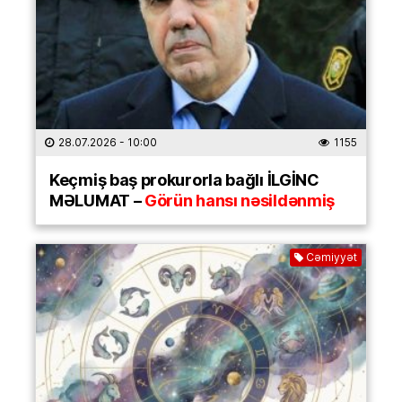
28.07.2026
- 10:00
1155
Keçmiş baş prokurorla bağlı İLGİNC
MƏLUMAT –
Görün hansı nəsildənmiş
Cəmiyyət