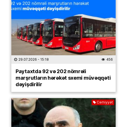
29.07.2026
- 15:18
456
Paytaxtda 92 və 202 nömrəli
marşrutların hərəkət sxemi müvəqqəti
dəyişdirilir
Cəmiyyət