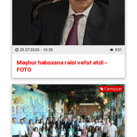
25.07.2026
- 10:35
931
Məşhur həbsxana rəisi vəfat etdi –
FOTO
Cəmiyyət