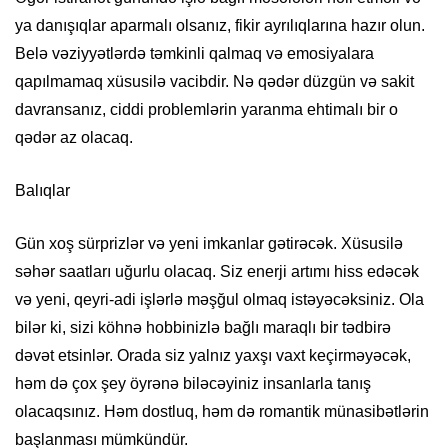
ya danışıqlar aparmalı olsanız, fikir ayrılıqlarına hazır olun.
Belə vəziyyətlərdə təmkinli qalmaq və emosiyalara
qapılmamaq xüsusilə vacibdir. Nə qədər düzgün və sakit
davransanız, ciddi problemlərin yaranma ehtimalı bir o
qədər az olacaq.
Balıqlar
Gün xoş sürprizlər və yeni imkanlar gətirəcək. Xüsusilə
səhər saatları uğurlu olacaq. Siz enerji artımı hiss edəcək
və yeni, qeyri-adi işlərlə məşğul olmaq istəyəcəksiniz. Ola
bilər ki, sizi köhnə hobbinizlə bağlı maraqlı bir tədbirə
dəvət etsinlər. Orada siz yalnız yaxşı vaxt keçirməyəcək,
həm də çox şey öyrənə biləcəyiniz insanlarla tanış
olacaqsınız. Həm dostluq, həm də romantik münasibətlərin
başlanması mümkündür.