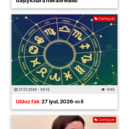
daşıyıcılara həvalə edilib
Cəmiyyət
27.07.2026
- 00:12
1045
Ulduz falı:
27 iyul, 2026-cı il
Cəmiyyət