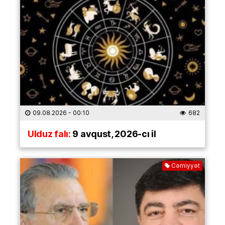
09.08.2026
- 00:10
682
Ulduz falı:
9 avqust, 2026-cı il
Cəmiyyət