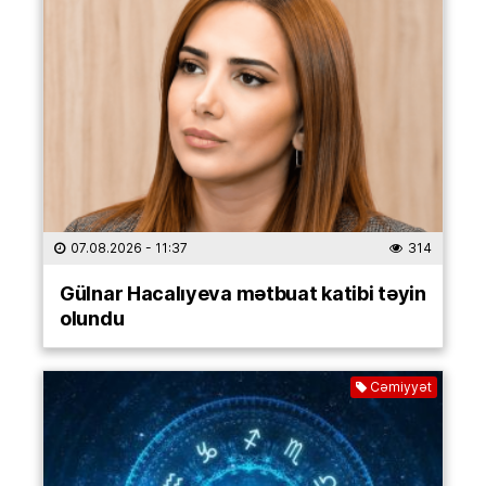
07.08.2026
- 11:37
314
Gülnar Hacalıyeva mətbuat katibi təyin
olundu
Cəmiyyət