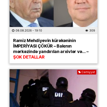
08.08.2026
- 19:10
309
Ramiz Mehdiyevin kürəkəninin
İMPERİYASI ÇÖKÜR – Bakının
mərkəzində yandırılan arxivlər və… –
ŞOK DETALLAR
Cəmiyyət