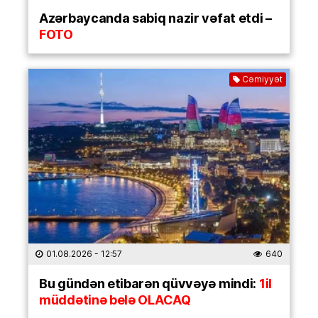
Azərbaycanda sabiq nazir vəfat etdi –
FOTO
Cəmiyyət
01.08.2026
- 12:57
640
Bu gündən etibarən qüvvəyə mindi:
1il
müddətinə belə OLACAQ