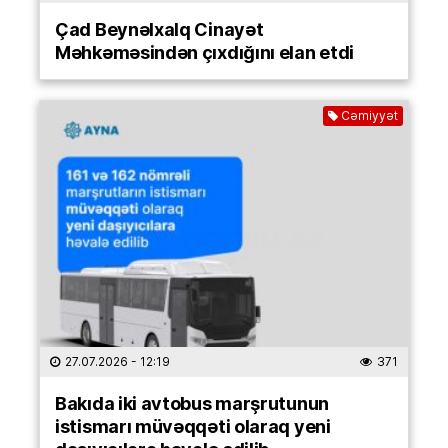
Çad Beynəlxalq Cinayət
Məhkəməsindən çıxdığını elan etdi
Cəmiyyət
27.07.2026
- 12:19
371
Bakıda iki avtobus marşrutunun
istismarı müvəqqəti olaraq yeni