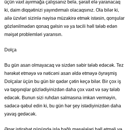
üçün vaxt ayırmağa çalışsanız belə, şərait elə yaranacaq
ki, daim diqqətinizi yayındırmalı olacaqsınız. Ola bilər ki,
ailə üzvləri sizinlə nəyisə müzakirə etmək istəsin, qonşular
gözlənilmədən qonaq gəlsin və ya təcili həll tələb edən
məişət problemləri yaransın.
Dolça
Bu gün asan olmayacaq və sizdən səbir tələb edəcək. Tez
hərəkət etməyə və nəticəni asan əldə etməyə öyrəşmiş
Dolçalar üçün bu gün bir qədər çətin keçə bilər. Bir çox iş
və tapşırıqlar gözlədiyinizdən daha çox vaxt və səy tələb
edəcək. Bunun sizi ruhdan salmasına imkan verməyin,
sadəcə qəbul edin ki, bu gün hər şey istədiyinizdən daha
yavaş gedəcək.
Əgər istirahət günündə işlə bağlı məsələləri həll etməli və