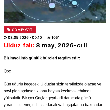
CƏMIYYƏT
08.05.2026
- 00:10
1051
Ulduz falı:
8 may, 2026-cı il
Bizimyol.info günlük bürcləri təqdim edir:
Qoç
Gün uğurlu keçəcək. Ulduzlar sizin tərəfinizdə olacaq və
nəyi planlaşdırsanız, onu həyata keçirmək ehtimalı
yüksəkdir. Bir çox Qoçlar qeyri-adi dərəcədə güclü
yaradıcılıq enerjisi hiss edəcək və başqalarına baxmadan,