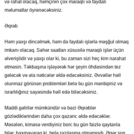
və rahat olacaq, həmçinin çox maraqlı və faydalı
məlumatlar öyrənəcəksiniz.
Əqrəb
Həm yaxşı dincəlmək, həm də faydalı işlərlə məşğul olmaq
imkanı olacaq. Səhər saatları xüsusilə maraqlı işlər üçün
əlverişlidir və yaxşı olar ki, bu zaman sizi heç kim narahat
etməsin. Təkbaşına işləyərək hər şeyin öhdəsindən tez
gələcək və əla nəticələr əldə edəcəksiniz. Əvvəllər həll
olunmaz görünən problemləri belə bu gün məntiqiniz və
israrlılığınız sayəsində həll edə biləcəksiniz.
Maddi gəlirlər mümkündür və bəzi Əqrəblər
gözlədiklərindən daha çox qazanc əldə edəcəklər.
Məsələn, kiməsə verdiyiniz borc bu gün faizlə qaytarıla
bilər, baxmayaraq ki, belə razılaşma olmamışdı. Əgər son