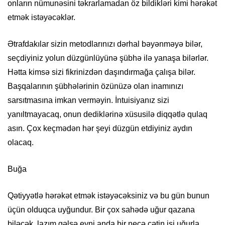
onların nümunəsini təkrarlamadan öz bildikləri kimi hərəkət
etmək istəyəcəklər.
Ətrafdakılar sizin metodlarınızı dərhal bəyənməyə bilər,
seçdiyiniz yolun düzgünlüyünə şübhə ilə yanaşa bilərlər.
Hətta kimsə sizi fikrinizdən daşındırmağa çalışa bilər.
Başqalarının şübhələrinin özünüzə olan inamınızı
sarsıtmasına imkan verməyin. İntuisiyanız sizi
yanıltmayacaq, onun dediklərinə xüsusilə diqqətlə qulaq
asın. Çox keçmədən hər şeyi düzgün etdiyiniz aydın
olacaq.
Buğa
Qətiyyətlə hərəkət etmək istəyəcəksiniz və bu gün bunun
üçün olduqca uyğundur. Bir çox sahədə uğur qazana
biləcək, lazım gəlsə eyni anda bir neçə çətin işi uğurla