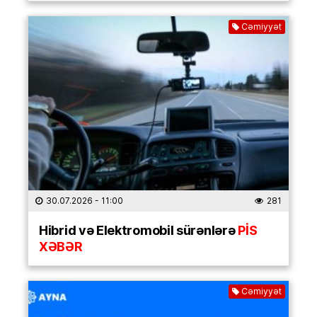
Cəmiyyət
30.07.2026
- 11:00
281
Hibrid və Elektromobil sürənlərə
PİS
XƏBƏR
Cəmiyyət