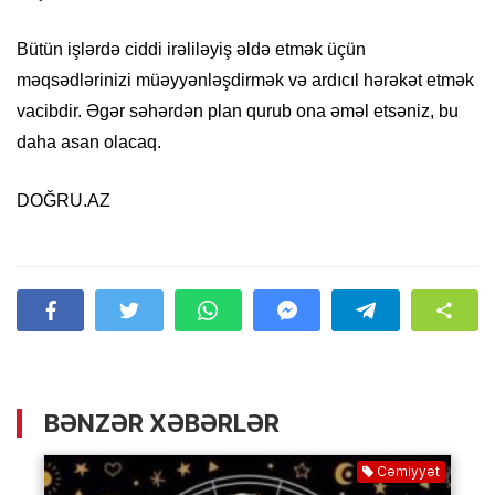
Bütün işlərdə ciddi irəliləyiş əldə etmək üçün
məqsədlərinizi müəyyənləşdirmək və ardıcıl hərəkət etmək
vacibdir. Əgər səhərdən plan qurub ona əməl etsəniz, bu
daha asan olacaq.
DOĞRU.AZ
BƏNZƏR XƏBƏRLƏR
Cəmiyyət