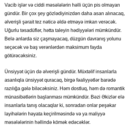
Vacib işlər və ciddi məsələlərin həlli üçün pis olmayan
gündür. Bir çox şey gözlədiyinizdən daha asan alınacaq,
əlverişli şərait tez nəticə əldə etməyə imkan verəcək.
Uğurlu təsadüflər, hətta taleyin hədiyyələri mümkündür.
Belə anlarda siz çaşmayacaq, düzgün davranış yolunu
seçəcək və baş verənlərdən maksimum fayda
götürəcəksiniz.
Ünsiyyət üçün də əlverişli gündür. Müxtəlif insanlarla
asanlıqla ünsiyyət quracaq, birgə fəaliyyətlər barədə
razılığa gələ biləcəksiniz. Həm dostluq, həm də romantik
münasibətlərin başlanması mümkündür. Bəzi Əkizlər elə
insanlarla tanış olacaqlar ki, sonradan onlar peşəkar
layihələrin həyata keçirilməsində və ya maliyyə
məsələlərinin həllində kömək edəcəklər.