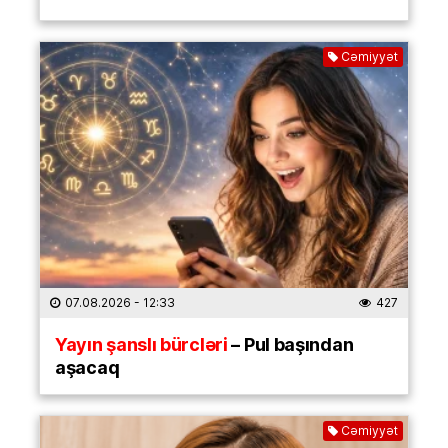
Cəmiyyət
07.08.2026
- 12:33
427
Yayın şanslı bürcləri
– Pul başından
aşacaq
Cəmiyyət