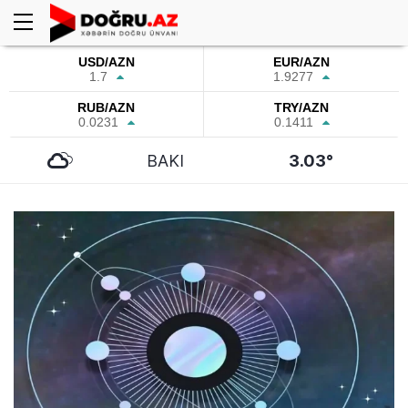
USD/AZN
EUR/AZN
1.7
1.9277
RUB/AZN
TRY/AZN
0.0231
0.1411
BAKI
3.03°