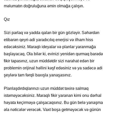
məlumatın doğruluğuna əmin olmağa çalışın.
Qız
Sizi parlaq və yadda qalan bir gün gözləyir. Səhərdən
etibarən qeyri-adi yaradıcılıq enerjisi və ilham hiss
edəcəksiniz. Maraqlı ideyalar və planlar yaranmağa
başlayacaq. Ola bilər ki, evinizi yenidən qurmaq barədə
fikir tapasınız, uzun müddətdir sizi narahat edən bir
problemin orijinal həllini kəşf edəsiniz və ya sadəcə adi
şeylərə tam fərqli baxışla yanaşasınız.
Planlaşdırdıqlarınızı uzun müddət təxirə salmaq
istəməyəcəksiniz. Maraqlı fikir yaranan kimi onu dərhal
həyata keçirməyə çalışacaqsınız. Bu gün belə yanaşma
əla nəticələr verəcək. Vaxt boşa getməyəcək və günün