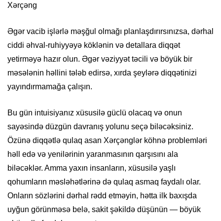
Xərçəng
Əgər vacib işlərlə məşğul olmağı planlaşdırırsınızsa, dərhal
ciddi əhval-ruhiyyəyə köklənin və detallara diqqət
yetirməyə hazır olun. Əgər vəziyyət təcili və böyük bir
məsələnin həllini tələb edirsə, xırda şeylərə diqqətinizi
yayındırmamağa çalışın.
Bu gün intuisiyanız xüsusilə güclü olacaq və onun
sayəsində düzgün davranış yolunu seçə biləcəksiniz.
Özünə diqqətlə qulaq asan Xərçənglər köhnə problemləri
həll edə və yenilərinin yaranmasının qarşısını ala
biləcəklər. Amma yaxın insanların, xüsusilə yaşlı
qohumların məsləhətlərinə də qulaq asmaq faydalı olar.
Onların sözlərini dərhal rədd etməyin, hətta ilk baxışda
uyğun görünməsə belə, sakit şəkildə düşünün — böyük