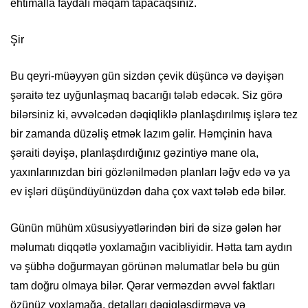
ehtimalla faydalı məqam tapacaqsınız.
Şir
Bu qeyri-müəyyən gün sizdən çevik düşüncə və dəyişən
şəraitə tez uyğunlaşmaq bacarığı tələb edəcək. Siz görə
bilərsiniz ki, əvvəlcədən dəqiqliklə planlaşdırılmış işlərə tez
bir zamanda düzəliş etmək lazım gəlir. Həmçinin hava
şəraiti dəyişə, planlaşdırdığınız gəzintiyə mane ola,
yaxınlarınızdan biri gözlənilmədən planları ləğv edə və ya
ev işləri düşündüyünüzdən daha çox vaxt tələb edə bilər.
Günün mühüm xüsusiyyətlərindən biri də sizə gələn hər
məlumatı diqqətlə yoxlamağın vacibliyidir. Hətta tam aydın
və şübhə doğurmayan görünən məlumatlar belə bu gün
tam doğru olmaya bilər. Qərar verməzdən əvvəl faktları
özünüz yoxlamağa, detalları dəqiqləşdirməyə və