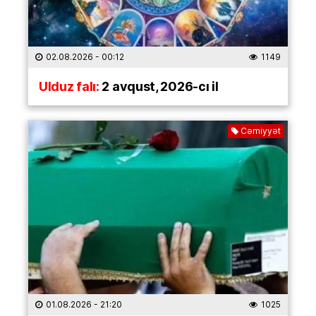
02.08.2026
- 00:12
1149
Ulduz falı:
2 avqust, 2026-cı il
Cəmiyyət
01.08.2026
- 21:20
1025