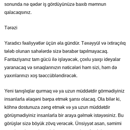
sonunda nə qədər iş gördüyünüzə baxıb məmnun
qalacaqsınız.
Tərəzi
Yaradıcı fəaliyyətlər üçün əla gündür. Təxəyyül və ixtiraçılıq
tələb olunan sahələrdə sizə bərabər tapılmayacaq.
Fantaziyanız tam gücü ilə işləyəcək, çoxlu yaxşı ideyalar
yaranacaq və sınaqlarınızın nəticələri həm sizi, həm də
yaxınlarınızı xoş təəccübləndirəcək.
Yeni tanışlıqlar qurmaq və ya uzun müddətdir görmədiyiniz
insanlarla əlaqəni bərpa etmək şansı olacaq. Ola bilər ki,
köhnə dostunuza zəng etmək və ya uzun müddətdir
görüşmədiyiniz insanlarla bir araya gəlmək istəyəsiniz. Bu
görüşlər sizə böyük zövq verəcək. Ünsiyyət asan, səmimi