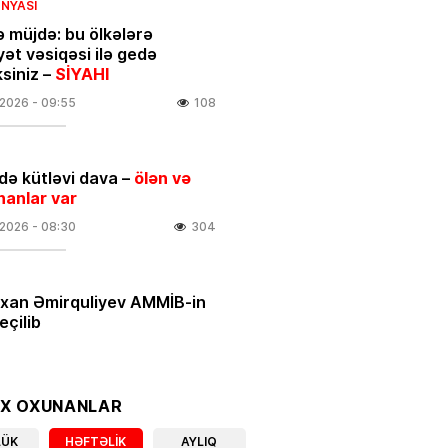
NYASI
ə müjdə: bu ölkələrə
yət vəsiqəsi ilə gedə
ksiniz –
SİYAHI
.2026
- 09:55
108
ə kütləvi dava –
ölən və
nanlar var
.2026
- 08:30
304
rxan Əmirquliyev AMMİB-in
eçilib
.2026
- 16:52
340
ƏT
OX OXUNANLAR
 ULDUZ FALI
– Ciddi maskanı
LÜK
HƏFTƏLIK
AYLIQ
nara qoyun və…