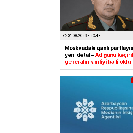
01.08.2026
- 23:48
Moskvadakı qanlı partlayı
yeni detal –
Ad günü keçiri
generalın kimliyi bəlli oldu