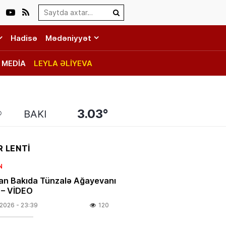
Search…
Hadisə
Mədəniyyət
MEDİA
LEYLA ƏLİYEVA
3.03°
BAKI
 LENTİ
N
an Bakıda Tünzalə Ağayevanı
i – VİDEO
.2026
- 23:39
120