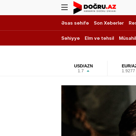
Əsas səhifə
Son Xəbərlər
Rə
Səhiyyə
Elm və təhsil
Müsahi
DOĞRU TV
USD/AZN
EUR/A
1.7
1.9277