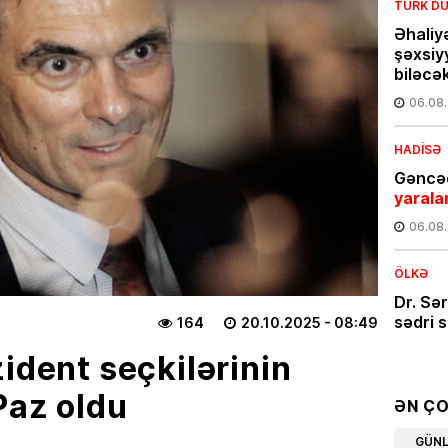
TÜRK DÜ
Əhaliy
şəxsiy
biləcə
06.08
HADISƏ
Gəncəd
yarala
06.08
ÖLKƏ
Dr. Sə
sədri s
164
20.10.2025
- 08:49
05.08
ident seçkilərinin
Paz oldu
CƏMIYY
ƏN Ç
Günün
GÜN
bir kə