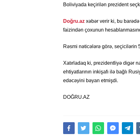
Boliviyada keçirilən prezident seç
Doğru.az
xəbər verir ki, bu barəd
faizindən çoxunun hesablanmasın
Rəsmi nəticələrə görə, seçicilərin 
Xatırladaq ki, prezidentliyə digər 
ehtiyatlarının inkişafı ilə bağlı R
edəcəyini bəyan etmişdi.
DOĞRU.AZ