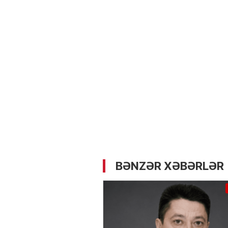
05.05.2026
- 12:14
727
Üz dərisinə necə qulluq e
lazımdır? –
Kosmetoloq S
Məmmədli ilə MÜSAHİBƏ
BƏNZƏR XƏBƏRLƏR