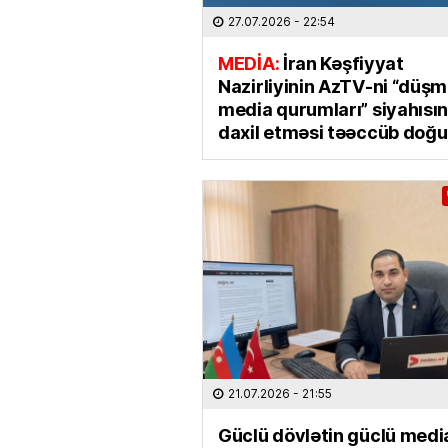
27.07.2026
- 22:54
MEDİA:
İran Kəşfiyyat
Nazirliyinin AzTV-ni “düş
media qurumları” siyahısı
daxil etməsi təəccüb doğu
21.07.2026
- 21:55
Güclü dövlətin güclü media