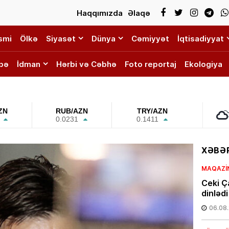
Haqqımızda
Əlaqə
smi
Ölkə
Siyasət
Dünya
Cəmiyyət
İqtisadiyyat
bə
İdman
Hərbi və Cəbhə
Foto reportaj
Ekologiya
ZN
RUB/AZN
TRY/AZN
0.0231
0.1411
XƏBƏR
MAQAZI
Ceki Ç
dinləd
06.08