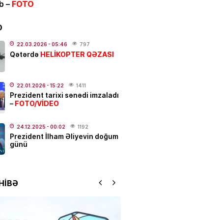
ib –
FOTO
IYYAT
n-karta köçürmələrə
LİMİT
D
LDU
22.03.2026
- 05:46
797
.2026
- 12:04
817
HELİKOPTER QƏZASI
Qətərdə
ƏT
alı:
2 avqust, 2026-cı il
22.01.2026
- 15:22
1411
Prezident tarixi sənədi imzaladı
.2026
- 00:12
1066
FOTO/VİDEO
–
24.12.2025
- 00:02
1192
Prezident İlham Əliyevin doğum
dakı qanlı partlayışda yeni
günü
–
Ad günü keçirilən generalın
 bəlli oldu
.2026
- 23:48
2434
HİBƏ
ƏT
ycanda sabiq nazir vəfat
FOTO