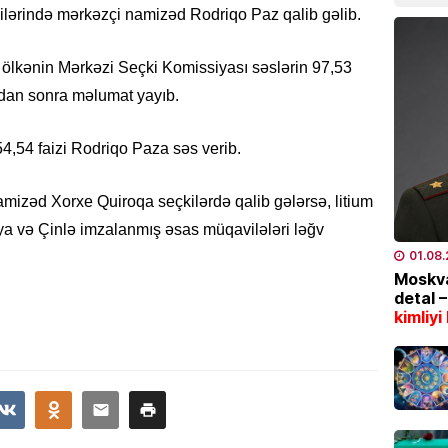
kilərində mərkəzçi namizəd Rodriqo Paz qalib gəlib.
05.08
ə ölkənin Mərkəzi Seçki Komissiyası səslərin 97,53
İQTISAD
dan sonra məlumat yayıb.
Azərba
məhsul
bazarl
54,54 faizi Rodriqo Paza səs verib.
yüksəl
04.08
namizəd Xorxe Quiroqa seçkilərdə qalib gələrsə, litium
usiya və Çinlə imzalanmış əsas müqavilələri ləğv
EKOLOG
01.08
Bu tar
Moskva
İstilər 
detal 
kimliyi
04.08
İQTISAD
Pensiy
04.08