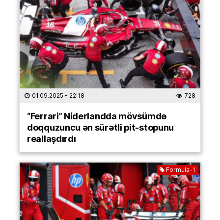
01.09.2025
- 22:18
728
“Ferrari” Niderlandda mövsümdə
doqquzuncu ən sürətli pit-stopunu
reallaşdırdı
Formula-1