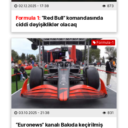
02.12.2025
- 17:38
873
Formula 1:
“Red Bull” komandasında
ciddi dəyişikliklər olacaq
Formula-1
03.10.2025
- 21:38
831
“Euronews” kanalı Bakıda keçirilmiş