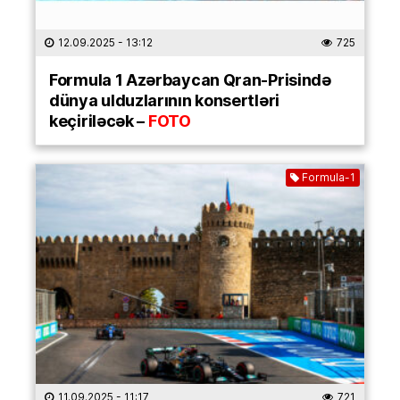
12.09.2025
- 13:12
725
Formula 1 Azərbaycan Qran-Prisində
dünya ulduzlarının konsertləri
keçiriləcək –
FOTO
Formula-1
11.09.2025
- 11:17
721