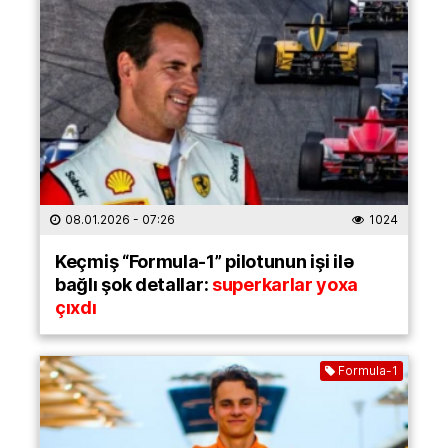
08.01.2026
- 07:26
1024
Keçmiş “Formula-1” pilotunun işi ilə
bağlı şok detallar:
superkarlar yoxa
çıxdı
Formula-1