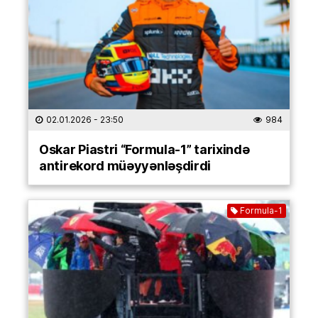
02.01.2026
- 23:50
984
Oskar Piastri “Formula-1” tarixində
antirekord müəyyənləşdirdi
Formula-1