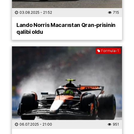
03.08.2025
- 21:52
715
Lando Norris Macarıstan Qran-prisinin
qalibi oldu
Formula-1
06.07.2025
- 21:00
951