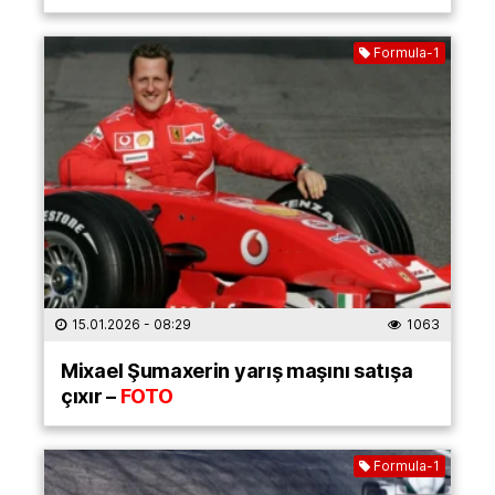
Formula-1
15.01.2026
- 08:29
1063
Mixael Şumaxerin yarış maşını satışa
çıxır –
FOTO
Formula-1