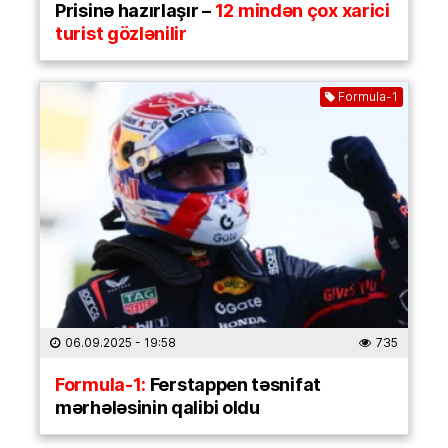
Prisinə hazırlaşır –
12 mindən çox xarici
turist gözlənilir
Formula-1
06.09.2025
- 19:58
735
Formula-1:
Ferstappen təsnifat
mərhələsinin qalibi oldu