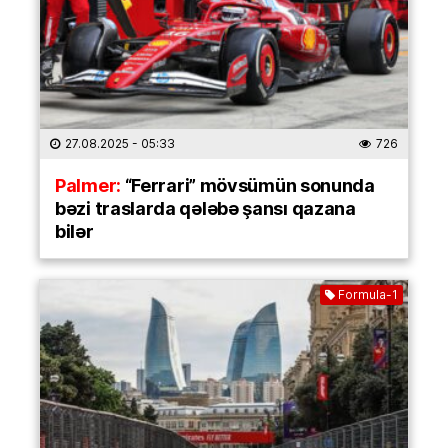
27.08.2025
- 05:33
726
Palmer:
“Ferrari” mövsümün sonunda
bəzi traslarda qələbə şansı qazana
bilər
Formula-1