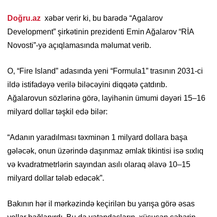
Doğru.az
xəbər verir ki, bu barədə “Agalarov
Development” şirkətinin prezidenti Emin Ağalarov “RİA
Novosti”-yə açıqlamasında məlumat verib.
O, “Fire Island” adasında yeni “Formula1” trasının 2031-ci
ildə istifadəyə verilə biləcəyini diqqətə çatdırıb.
Ağalarovun sözlərinə görə, layihənin ümumi dəyəri 15–16
milyard dollar təşkil edə bilər:
“Adanın yaradılması təxminən 1 milyard dollara başa
gələcək, onun üzərində daşınmaz əmlak tikintisi isə sıxlıq
və kvadratmetrlərin sayından asılı olaraq əlavə 10–15
milyard dollar tələb edəcək”.
Bakının hər il mərkəzində keçirilən bu yarışa görə əsas