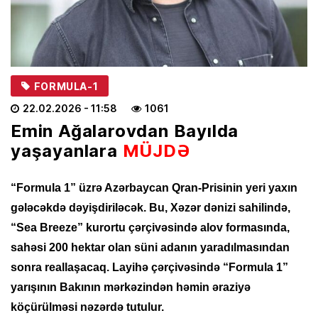
FORMULA-1
22.02.2026
- 11:58
1061
Emin Ağalarovdan Bayılda
yaşayanlara
MÜJDƏ
“Formula 1” üzrə Azərbaycan Qran-Prisinin yeri yaxın
gələcəkdə dəyişdiriləcək. Bu, Xəzər dənizi sahilində,
“Sea Breeze” kurortu çərçivəsində alov formasında,
sahəsi 200 hektar olan süni adanın yaradılmasından
sonra reallaşacaq. Layihə çərçivəsində “Formula 1”
yarışının Bakının mərkəzindən həmin əraziyə
köçürülməsi nəzərdə tutulur.