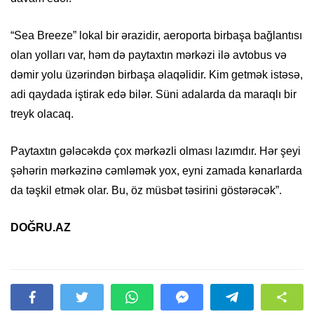
“Sea Breeze” lokal bir ərazidir, aeroporta birbaşa bağlantısı
olan yolları var, həm də paytaxtın mərkəzi ilə avtobus və
dəmir yolu üzərindən birbaşa əlaqəlidir. Kim getmək istəsə,
adi qaydada iştirak edə bilər. Süni adalarda da maraqlı bir
treyk olacaq.
Paytaxtın gələcəkdə çox mərkəzli olması lazımdır. Hər şeyi
şəhərin mərkəzinə cəmləmək yox, eyni zamada kənarlarda
da təşkil etmək olar. Bu, öz müsbət təsirini göstərəcək”.
DOĞRU.AZ