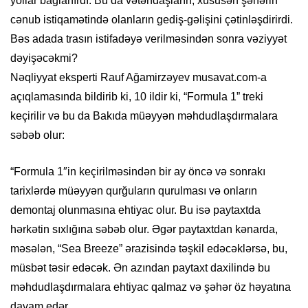
yollar bağlanırdı. Bu da vətəndaşların, xüsusən şəhərin
cənub istiqamətində olanların gediş-gəlişini çətinləşdirirdi.
Bəs adada trasın istifadəyə verilməsindən sonra vəziyyət
dəyişəcəkmi?
Nəqliyyat eksperti Rauf Ağamirzəyev musavat.com-a
açıqlamasında bildirib ki, 10 ildir ki, “Formula 1” treki
keçirilir və bu da Bakıda müəyyən məhdudlaşdırmalara
səbəb olur:
“Formula 1″in keçirilməsindən bir ay öncə və sonrakı
tarixlərdə müəyyən qurğuların qurulması və onların
demontaj olunmasına ehtiyac olur. Bu isə paytaxtda
hərkətin sıxlığına səbəb olur. Əgər paytaxtdan kənarda,
məsələn, “Sea Breeze” ərazisində təşkil edəcəklərsə, bu,
müsbət təsir edəcək. Ən azından paytaxt daxilində bu
məhdudlaşdırmalara ehtiyac qalmaz və şəhər öz həyatına
davam edər.