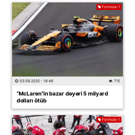
Formula-1
03.09.2025
- 16:46
715
“McLaren”in bazar dəyəri 5 milyard
dolları ötüb
Formula-1