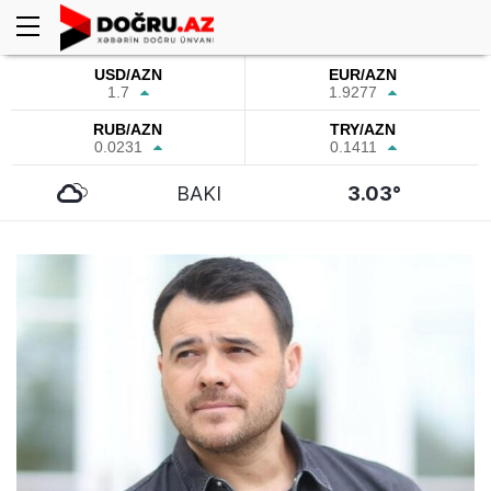
USD/AZN
EUR/AZN
1.7
1.9277
RUB/AZN
TRY/AZN
0.0231
0.1411
BAKI
3.03°