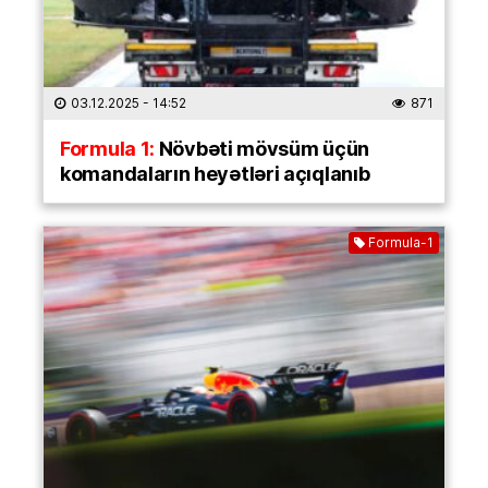
03.12.2025
- 14:52
871
Formula 1:
Növbəti mövsüm üçün
komandaların heyətləri açıqlanıb
Formula-1