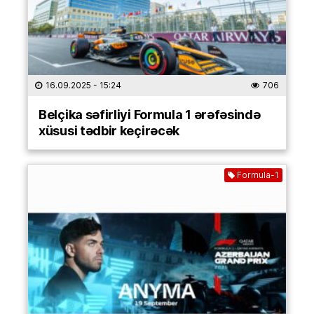
16.09.2025
- 15:24
706
Belçika səfirliyi Formula 1 ərəfəsində
xüsusi tədbir keçirəcək
Formula-1