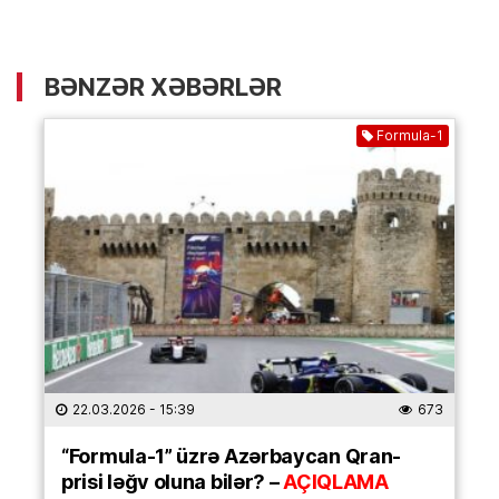
BƏNZƏR XƏBƏRLƏR
Formula-1
22.03.2026
- 15:39
673
“Formula-1” üzrə Azərbaycan Qran-
prisi ləğv oluna bilər? –
AÇIQLAMA