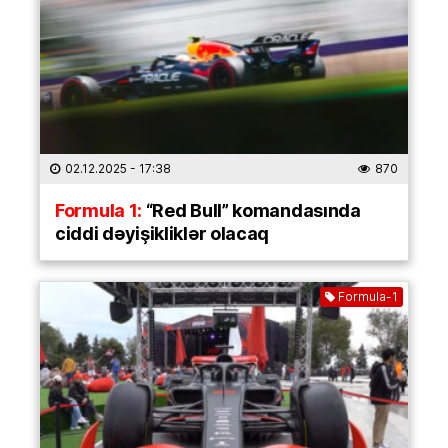
02.12.2025
- 17:38
870
Formula 1:
“Red Bull” komandasında
ciddi dəyişikliklər olacaq
Formula-1