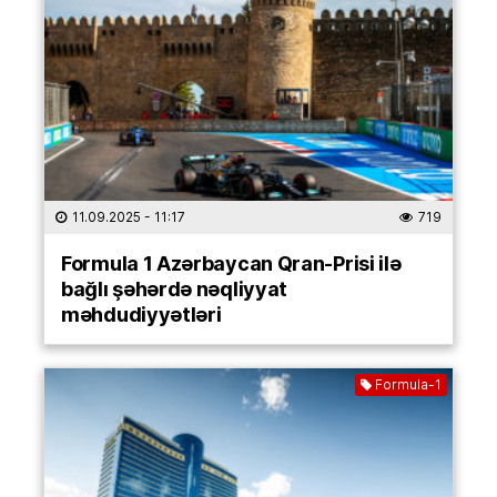
11.09.2025
- 11:17
719
Formula 1 Azərbaycan Qran-Prisi ilə
bağlı şəhərdə nəqliyyat
məhdudiyyətləri
Formula-1