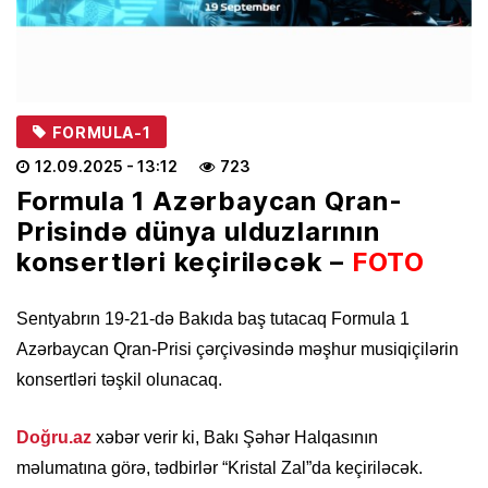
FORMULA-1
12.09.2025
- 13:12
723
Formula 1 Azərbaycan Qran-
Prisində dünya ulduzlarının
konsertləri keçiriləcək –
FOTO
Sentyabrın 19-21-də Bakıda baş tutacaq Formula 1
Azərbaycan Qran-Prisi çərçivəsində məşhur musiqiçilərin
konsertləri təşkil olunacaq.
Doğru.az
xəbər verir ki, Bakı Şəhər Halqasının
məlumatına görə, tədbirlər “Kristal Zal”da keçiriləcək.