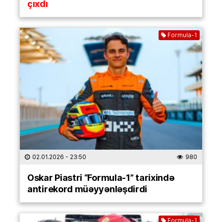
çıxdı
Formula-1
02.01.2026
- 23:50
980
Oskar Piastri “Formula-1” tarixində
antirekord müəyyənləşdirdi
Formula-1