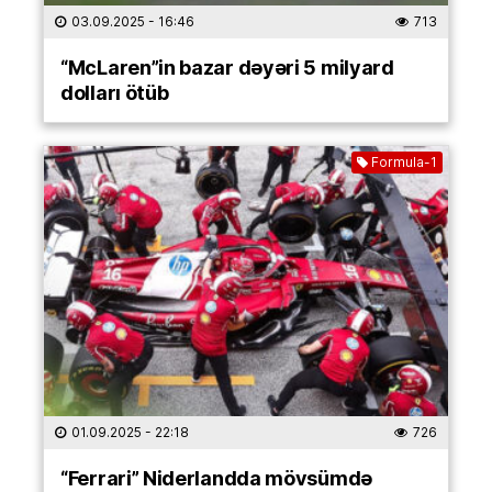
03.09.2025
- 16:46
713
“McLaren”in bazar dəyəri 5 milyard
dolları ötüb
Formula-1
01.09.2025
- 22:18
726
“Ferrari” Niderlandda mövsümdə