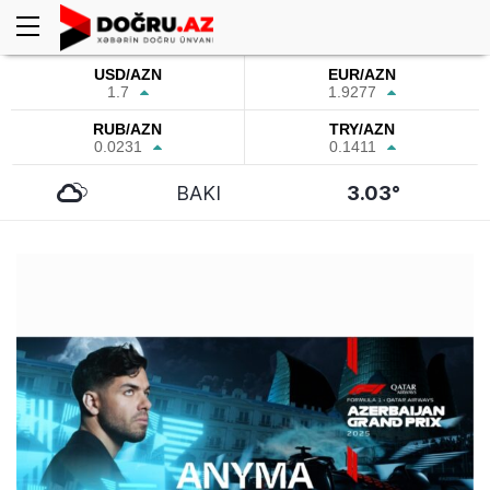
USD/AZN
EUR/AZN
1.7
1.9277
RUB/AZN
TRY/AZN
0.0231
0.1411
BAKI
3.03°