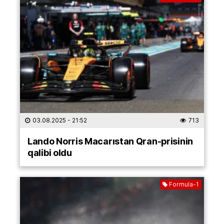
03.08.2025
- 21:52
713
Lando Norris Macarıstan Qran-prisinin
qalibi oldu
Formula-1