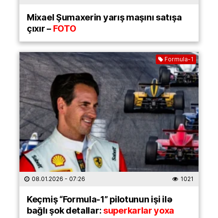
Mixael Şumaxerin yarış maşını satışa
çıxır –
FOTO
Formula-1
08.01.2026
- 07:26
1021
Keçmiş “Formula-1” pilotunun işi ilə
bağlı şok detallar:
superkarlar yoxa