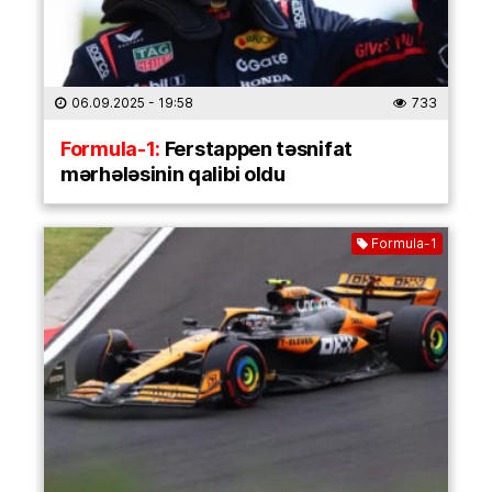
06.09.2025
- 19:58
733
Formula-1:
Ferstappen təsnifat
mərhələsinin qalibi oldu
Formula-1