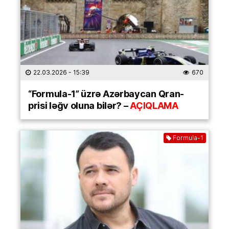
22.03.2026
- 15:39
670
“Formula-1” üzrə Azərbaycan Qran-
prisi ləğv oluna bilər? –
AÇIQLAMA
Formula-1