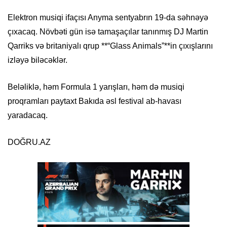
Elektron musiqi ifaçısı Anyma sentyabrın 19-da səhnəyə
çıxacaq. Növbəti gün isə tamaşaçılar tanınmış DJ Martin
Qarriks və britaniyalı qrup **“Glass Animals”**in çıxışlarını
izləyə biləcəklər.
Beləliklə, həm Formula 1 yarışları, həm də musiqi
proqramları paytaxt Bakıda əsl festival ab-havası
yaradacaq.
DOĞRU.AZ