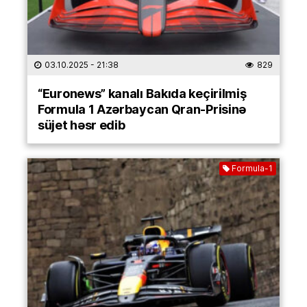
03.10.2025
- 21:38
829
“Euronews” kanalı Bakıda keçirilmiş
Formula 1 Azərbaycan Qran-Prisinə
süjet həsr edib
Formula-1