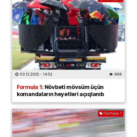
03.12.2025
- 14:52
868
Formula 1:
Növbəti mövsüm üçün
komandaların heyətləri açıqlanıb
Formula-1