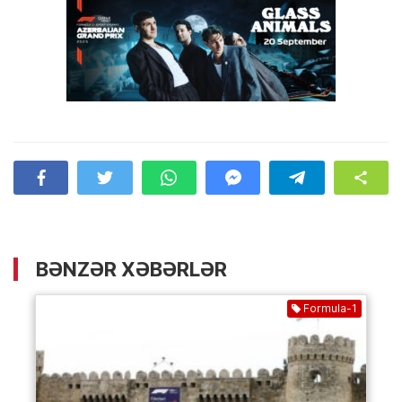
BƏNZƏR XƏBƏRLƏR
Formula-1