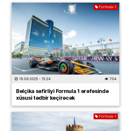
Formula-1
16.09.2025
- 15:24
704
Belçika səfirliyi Formula 1 ərəfəsində
xüsusi tədbir keçirəcək
Formula-1