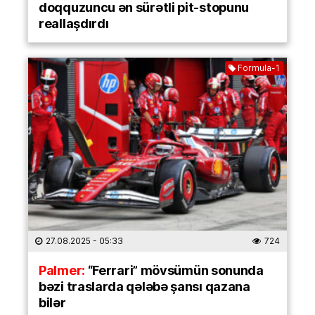
doqquzuncu ən sürətli pit-stopunu
reallaşdırdı
Formula-1
27.08.2025
- 05:33
724
Palmer:
“Ferrari” mövsümün sonunda
bəzi traslarda qələbə şansı qazana
bilər