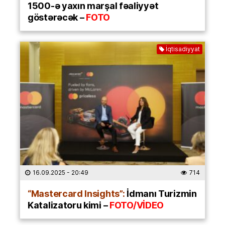
1500-ə yaxın marşal fəaliyyət
göstərəcək –
FOTO
İqtisadiyyat
16.09.2025
- 20:49
714
“Mastercard Insights”:
İdmanı Turizmin
Katalizatoru kimi –
FOTO/VİDEO