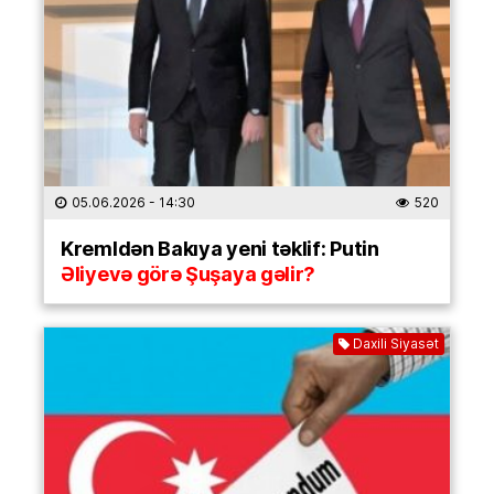
05.06.2026
- 14:30
520
Kremldən Bakıya yeni təklif: Putin
Əliyevə görə Şuşaya gəlir?
Daxili Siyasət