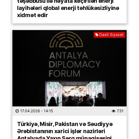
təşəbbüsü ilə həyata keçirilən enerji
layihələri qlobal enerji təhlükəsizliyinə
xidmət edir
Daxili Siyasət
17.04.2026
- 14:15
731
Türkiyə, Misir, Pakistan və Səudiyyə
Ərəbistanının xarici işlər nazirləri
Antalyada Yaxın Şərq münaqişəsini