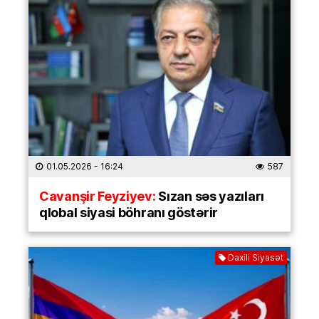
01.05.2026
- 16:24
587
Cavanşir Feyziyev:
Sızan səs yazıları
qlobal siyasi böhranı göstərir
Daxili Siyasət