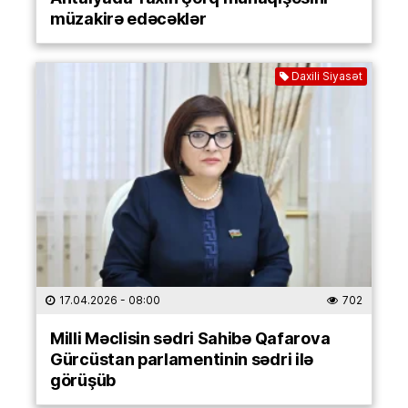
müzakirə edəcəklər
Daxili Siyasət
17.04.2026
- 08:00
702
Milli Məclisin sədri Sahibə Qafarova
Gürcüstan parlamentinin sədri ilə
görüşüb