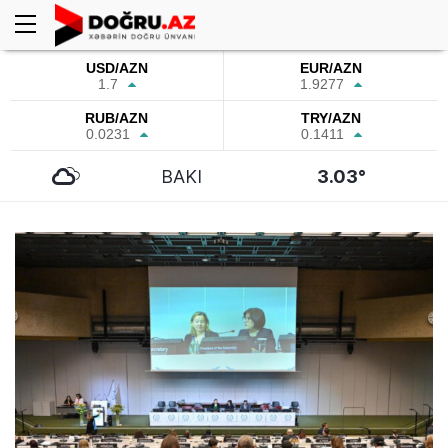
USD/AZN
EUR/AZN
1.7
1.9277
RUB/AZN
TRY/AZN
0.0231
0.1411
BAKI
3.03°