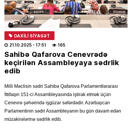
DAXILI SIYASƏT
21.10.2025
- 17:51
165
Sahibə Qafarova Cenevrədə
keçirilən Assambleyaya sədrlik
edib
Milli Məclisin sədri Sahibə Qafarova Parlamentlərarası
İttifaqın 151-ci Assambleyasında iştirak etmək üçün
Cenevrə şəhərində işgüzar səfərdədir. Azərbaycan
Parlamentinin sədri Assambleyanın bu gün davam edən
müzakirələrinə sədrlik edib.