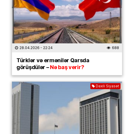
28.04.2026
- 22:24
688
Türklər və ermənilər Qarsda
görüşdülər –
Nə baş verir?
Daxili Siyasət