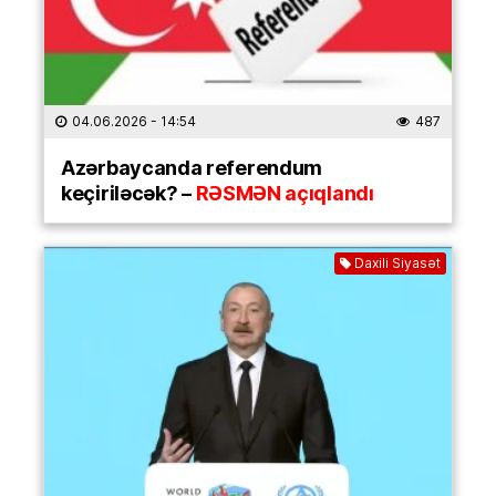
04.06.2026
- 14:54
487
Azərbaycanda referendum
keçiriləcək? –
RƏSMƏN açıqlandı
Daxili Siyasət