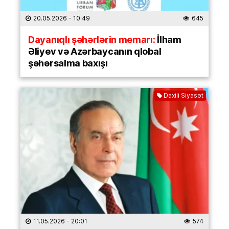
20.05.2026
- 10:49
645
Dayanıqlı şəhərlərin memarı:
İlham
Əliyev və Azərbaycanın qlobal
şəhərsalma baxışı
Daxili Siyasət
11.05.2026
- 20:01
574