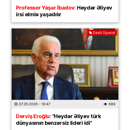
Professor Yaşar İbadov:
Heydər Əliyev
irsi elmlə yaşadılır
Daxili Siyasət
07.05.2026
- 19:47
689
Derviş Eroğlu:
“Heydər Əliyev türk
dünyasının bənzərsiz lideri idi”