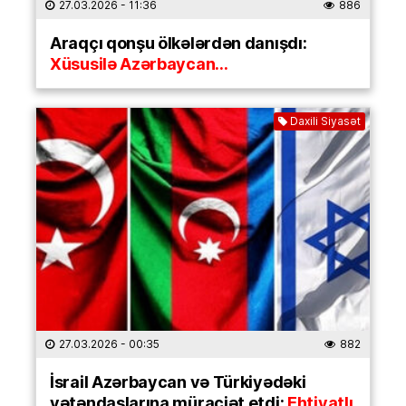
27.03.2026
- 11:36
886
Araqçı qonşu ölkələrdən danışdı:
Xüsusilə Azərbaycan…
Daxili Siyasət
27.03.2026
- 00:35
882
İsrail Azərbaycan və Türkiyədəki
vətəndaşlarına müraciət etdi:
Ehtiyatlı