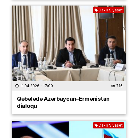
Daxili Siyasət
11.04.2026
- 17:00
715
Qəbələdə Azərbaycan–Ermənistan
dialoqu
Daxili Siyasət