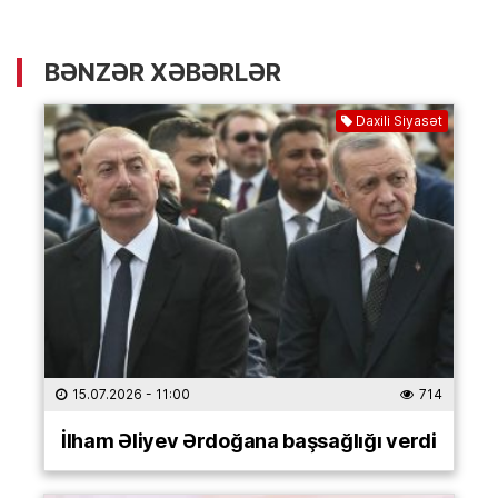
BƏNZƏR XƏBƏRLƏR
Daxili Siyasət
15.07.2026
- 11:00
714
İlham Əliyev Ərdoğana başsağlığı verdi