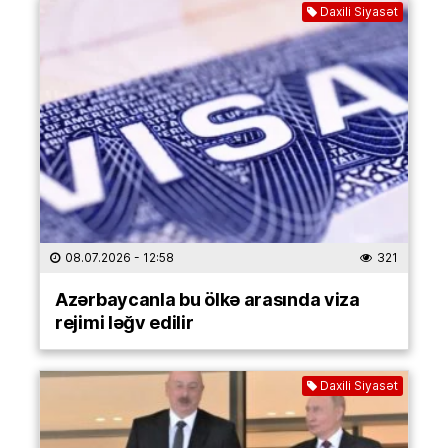
Daxili Siyasət
08.07.2026
- 12:58
321
Azərbaycanla bu ölkə arasında viza
rejimi ləğv edilir
Daxili Siyasət