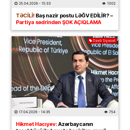
25.04.2026
- 15:33
1002
TƏCİLİ!
Baş nazir postu LƏĞV EDİLİR? –
Partiya sədrindən ŞOK AÇIQLAMA
Daxili Siyasət
17.04.2026
- 14:35
754
Hikmət Hacıyev:
Azərbaycanın