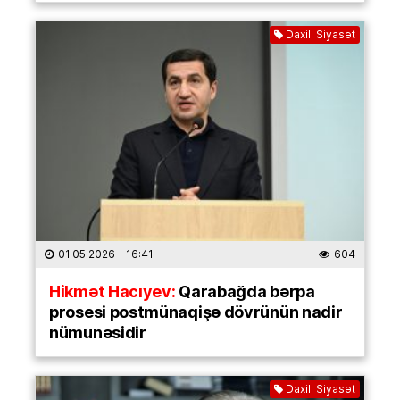
Daxili Siyasət
01.05.2026
- 16:41
604
Hikmət Hacıyev:
Qarabağda bərpa
prosesi postmünaqişə dövrünün nadir
nümunəsidir
Daxili Siyasət