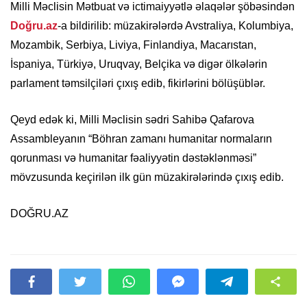
Milli Məclisin Mətbuat və ictimaiyyətlə əlaqələr şöbəsindən
Doğru.az
-a bildirilib: müzakirələrdə Avstraliya, Kolumbiya,
Mozambik, Serbiya, Liviya, Finlandiya, Macarıstan,
İspaniya, Türkiyə, Uruqvay, Belçika və digər ölkələrin
parlament təmsilçiləri çıxış edib, fikirlərini bölüşüblər.
Qeyd edək ki, Milli Məclisin sədri Sahibə Qafarova
Assambleyanın “Böhran zamanı humanitar normaların
qorunması və humanitar fəaliyyətin dəstəklənməsi”
mövzusunda keçirilən ilk gün müzakirələrində çıxış edib.
DOĞRU.AZ