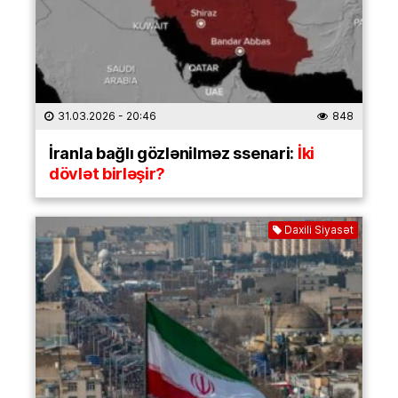
31.03.2026
- 20:46
848
İranla bağlı gözlənilməz ssenari:
İki
dövlət birləşir?
Daxili Siyasət