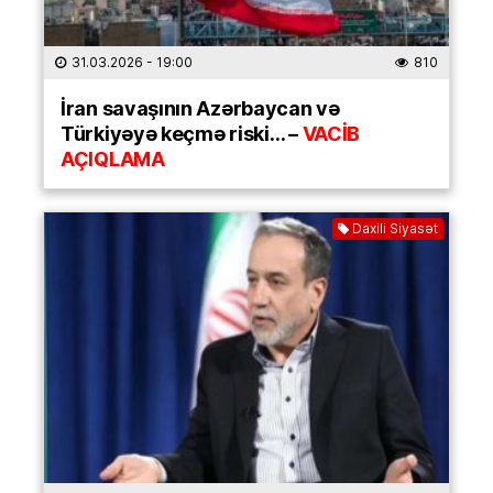
31.03.2026
- 19:00
810
İran savaşının Azərbaycan və
Türkiyəyə keçmə riski… –
VACİB
AÇIQLAMA
Daxili Siyasət