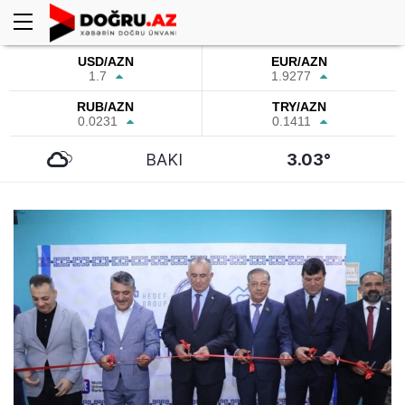
USD/AZN
EUR/AZN
1.7
1.9277
RUB/AZN
TRY/AZN
0.0231
0.1411
BAKI
3.03°