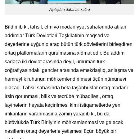
Açılışdan daha bir xatirə
Bildirilib ki, təhsil, elm və mədəniyyət sahələrində atılan
addımlar Türk Dövlətləri Təşkilatının məqsəd və
dəyərlərinə uyğun olaraq bütün türk dövlətlərini birləşdirən
ortaq platformaların qurulmasına xidmət edir. Bu addım
sadəcə iki dövlət arasında deyil, ümumən türk
coğrafiyasındakı gənclər arasında əməkdaşlıq, anlaşma və
həmrəylik ruhunun möhkəmləndirilməsi üçün nümunəvi
olacaq. Təhsil sahəsində belə təşəbbüslər ortaq mədəni
irsin qorunması, bilik və təcrübə mübadiləsi, ortaq
layihələrin həyata keçirilməsi kimi istiqamətlərdə yeni
imkanların yaranmasına zəmin yaradıb ki, bu da
bütövlükdə Türk Birliyinin möhkəmlənməsi və gələcək
nəsillərin ortaq dəyərlərlə yetişməsi üçün böyük bir