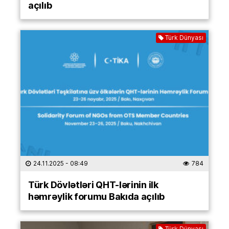
açılıb
Türk Dünyası
24.11.2025
- 08:49
784
Türk Dövlətləri QHT-lərinin ilk
həmrəylik forumu Bakıda açılıb
Türk Dünyası