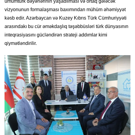
ümumtürk dəyərlərinin yaşadılması və ortaq gələcək
vizyonunun formalaşması baxımından mühüm əhəmiyyət
kəsb edir. Azərbaycan və Kuzey Kıbrıs Türk Cümhuriyyəti
arasındakı bu cür əməkdaşlıq təşəbbüsləri türk dünyasının
inteqrasiyasını gücləndirən strateji addımlar kimi
qiymətləndirilir.