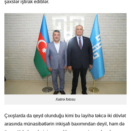
şəxslər iştirak ediblər.
Xatirə fotosu
Çıxışlarda da qeyd olunduğu kimi bu layihə təkcə iki dövlət
arasında münasibətlərin inkişafı baxımından deyil, həm də