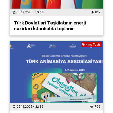
08.12.2025
- 16:44
817
Türk Dövlətləri Təşkilatının enerji
nazirləri İstanbulda toplanır
Kino Teatr
06.12.2025
- 22:36
796