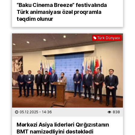
“Baku Cinema Breeze” festivalında
Türk animasiyası özəl proqramla
təqdim olunur
Türk Dünyası
05.12.2025
- 14:36
838
Mərkəzi Asiya liderləri Qırğızıstanın
BMT namizədliyini dəstəklədi