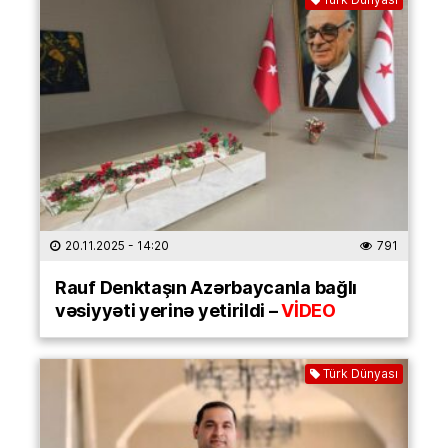
20.11.2025
- 14:20
791
Rauf Denktaşın Azərbaycanla bağlı
vəsiyyəti yerinə yetirildi –
VİDEO
Türk Dünyası