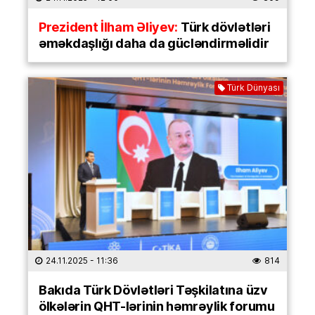
Prezident İlham Əliyev:
Türk dövlətləri
əməkdaşlığı daha da gücləndirməlidir
Türk Dünyası
24.11.2025
- 11:36
814
Bakıda Türk Dövlətləri Təşkilatına üzv
ölkələrin QHT-lərinin həmrəylik forumu