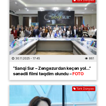
Türk Dünyası
30.11.2025
- 17:45
861
“Sanqi Sur – Zəngəzurdan keçən yol…”
sənədli filmi təqdim olundu –
FOTO
Türk Dünyası