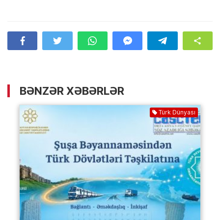
BƏNZƏR XƏBƏRLƏR
Türk Dünyası