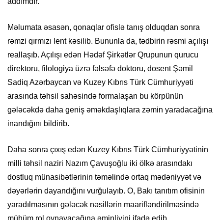
addımdır.
Məlumata əsasən, qonaqlar ofislə tanış olduqdan sonra
rəmzi qırmızı lent kəsilib. Bununla da, tədbirin rəsmi açılışı
reallaşıb. Açılışı edən Hədəf Şirkətlər Qrupunun qurucu
direktoru, filologiya üzrə fəlsəfə doktoru, dosent Şəmil
Sadiq Azərbaycan və Kuzey Kıbrıs Türk Cümhuriyyəti
arasında təhsil sahəsində formalaşan bu körpünün
gələcəkdə daha geniş əməkdaşlıqlara zəmin yaradacağına
inandığını bildirib.
Daha sonra çıxış edən Kuzey Kıbrıs Türk Cümhuriyyətinin
milli təhsil naziri Nazım Çavuşoğlu iki ölkə arasındakı
dostluq münasibətlərinin təməlində ortaq mədəniyyət və
dəyərlərin dayandığını vurğulayıb. O, Bakı tanıtım ofisinin
yaradılmasının gələcək nəsillərin maarifləndirilməsində
mühüm rol oynayacağına əminliyini ifadə edib.