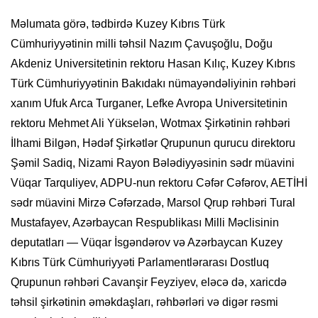
Məlumata görə, tədbirdə Kuzey Kıbrıs Türk
Cümhuriyyətinin milli təhsil Nazım Çavuşoğlu, Doğu
Akdeniz Universitetinin rektoru Hasan Kılıç, Kuzey Kıbrıs
Türk Cümhuriyyətinin Bakıdakı nümayəndəliyinin rəhbəri
xanım Ufuk Arca Turganer, Lefke Avropa Universitetinin
rektoru Mehmet Ali Yükselən, Wotmax Şirkətinin rəhbəri
İlhami Bilgən, Hədəf Şirkətlər Qrupunun qurucu direktoru
Şəmil Sadiq, Nizami Rayon Bələdiyyəsinin sədr müavini
Vüqar Tarquliyev, ADPU-nun rektoru Cəfər Cəfərov, AETİHİ
sədr müavini Mirzə Cəfərzadə, Marsol Qrup rəhbəri Tural
Mustafayev, Azərbaycan Respublikası Milli Məclisinin
deputatları — Vüqar İsgəndərov və Azərbaycan Kuzey
Kıbrıs Türk Cümhuriyyəti Parlamentlərarası Dostluq
Qrupunun rəhbəri Cavanşir Feyziyev, eləcə də, xaricdə
təhsil şirkətinin əməkdaşları, rəhbərləri və digər rəsmi