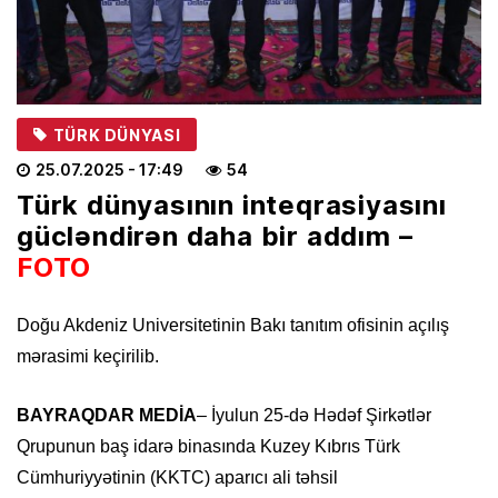
TÜRK DÜNYASI
25.07.2025
- 17:49
54
Türk dünyasının inteqrasiyasını
gücləndirən daha bir addım –
FOTO
Doğu Akdeniz Universitetinin Bakı tanıtım ofisinin açılış
mərasimi keçirilib.
BAYRAQDAR MEDİA
– İyulun 25-də Hədəf Şirkətlər
Qrupunun baş idarə binasında Kuzey Kıbrıs Türk
Cümhuriyyətinin (KKTC) aparıcı ali təhsil