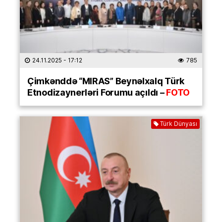
24.11.2025
- 17:12
785
Çimkənddə “MIRAS” Beynəlxalq Türk
Etnodizaynerləri Forumu açıldı –
FOTO
Türk Dünyası