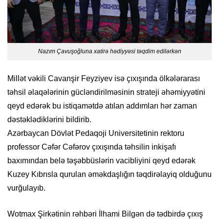
Nazım Çavuşoğluna xatirə hədiyyəsi təqdim edilərkən
Millət vəkili Cavanşir Feyziyev isə çıxışında ölkələrarası
təhsil əlaqələrinin gücləndirilməsinin strateji əhəmiyyətini
qeyd edərək bu istiqamətdə atılan addımları hər zaman
dəstəklədiklərini bildirib.
Azərbaycan Dövlət Pedaqoji Universitetinin rektoru
professor Cəfər Cəfərov çıxışında təhsilin inkişafı
baxımından belə təşəbbüslərin vacibliyini qeyd edərək
Kuzey Kıbrısla qurulan əməkdaşlığın təqdirəlayiq olduğunu
vurğulayıb.
Wotmax Şirkətinin rəhbəri İlhami Bilgən də tədbirdə çıxış