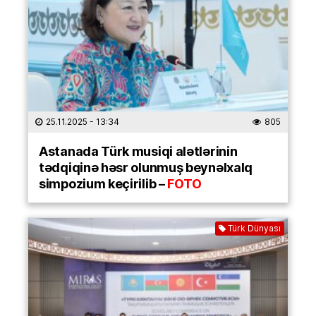
25.11.2025
- 13:34
805
Astanada Türk musiqi alətlərinin
tədqiqinə həsr olunmuş beynəlxalq
simpozium keçirilib –
FOTO
Türk Dünyası