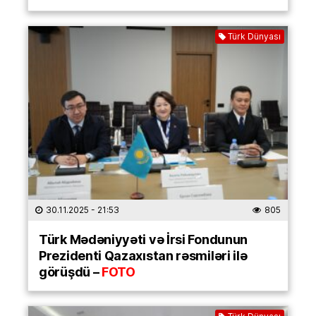
Türk Dünyası
30.11.2025
- 21:53
805
Türk Mədəniyyəti və İrsi Fondunun
Prezidenti Qazaxıstan rəsmiləri ilə
görüşdü –
FOTO