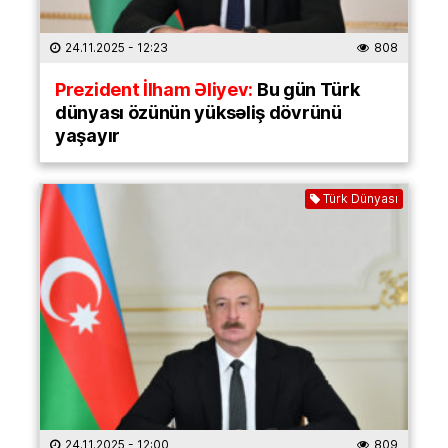
24.11.2025
- 12:23
808
Prezident İlham Əliyev:
Bu gün Türk
dünyası özünün yüksəliş dövrünü
yaşayır
Türk Dünyası
24.11.2025
- 12:00
809