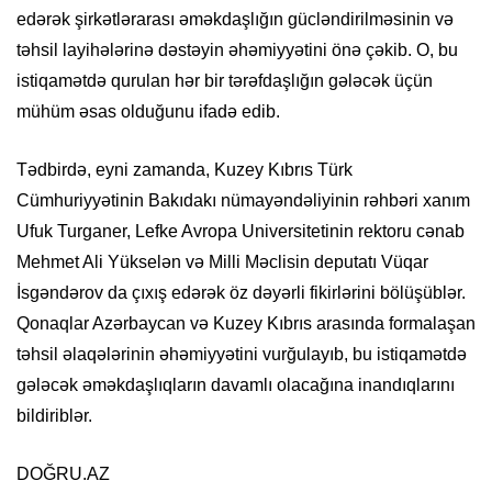
edərək şirkətlərarası əməkdaşlığın gücləndirilməsinin və
təhsil layihələrinə dəstəyin əhəmiyyətini önə çəkib. O, bu
istiqamətdə qurulan hər bir tərəfdaşlığın gələcək üçün
mühüm əsas olduğunu ifadə edib.
Tədbirdə, eyni zamanda, Kuzey Kıbrıs Türk
Cümhuriyyətinin Bakıdakı nümayəndəliyinin rəhbəri xanım
Ufuk Turganer, Lefke Avropa Universitetinin rektoru cənab
Mehmet Ali Yükselən və Milli Məclisin deputatı Vüqar
İsgəndərov da çıxış edərək öz dəyərli fikirlərini bölüşüblər.
Qonaqlar Azərbaycan və Kuzey Kıbrıs arasında formalaşan
təhsil əlaqələrinin əhəmiyyətini vurğulayıb, bu istiqamətdə
gələcək əməkdaşlıqların davamlı olacağına inandıqlarını
bildiriblər.
DOĞRU.AZ