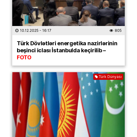
10.12.2025
- 16:17
805
Türk Dövlətləri energetika nazirlərinin
beşinci iclası İstanbulda keçirilib –
FOTO
Türk Dünyası