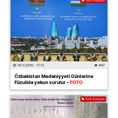
Türk Dünyası
18.12.2025
- 17:12
897
Özbəkistan Mədəniyyəti Günlərinə
Füzulidə yekun vurulur –
FOTO
Türk Dünyası