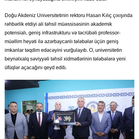
Doğu Akdeniz Universitetinin rektoru Hasan Kılıç çıxışında
rəhbərlik etdiyi ali təhsil müəssisəsinin akademik
potensialı, geniş infrastrukturu və təcrübəli professor-
müəllim heyəti ilə azərbaycanlı tələbələr üçün geniş
imkanlar təqdim edəcəyini vurğulayıb. O, universitetin
beynəlxalq səviyyəli təhsil xidmətlərinin tələbələrə yeni
üfüqlər açacağını qeyd edib.