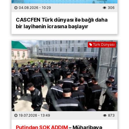
04.08.2026
- 10:29
306
CASCFEN Türk dünyası ilə bağlı daha
bir layihənin icrasına başlayır
Türk Dünyası
19.07.2026
- 13:49
873
Putindən ŞOK ADDIM
– Müharibəyə