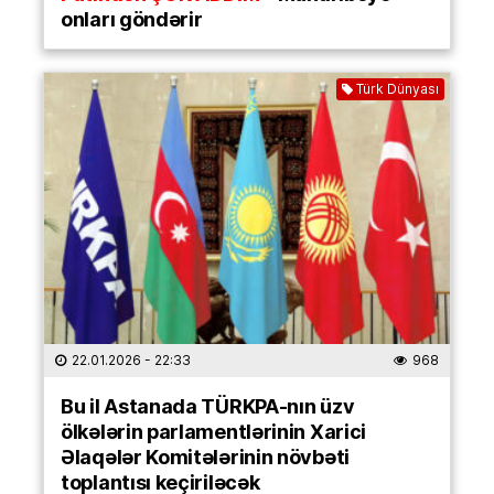
onları göndərir
Türk Dünyası
22.01.2026
- 22:33
968
Bu il Astanada TÜRKPA-nın üzv
ölkələrin parlamentlərinin Xarici
Əlaqələr Komitələrinin növbəti
toplantısı keçiriləcək