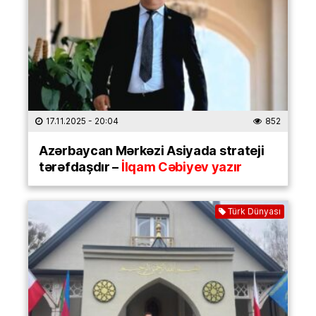
17.11.2025
- 20:04
852
Azərbaycan Mərkəzi Asiyada strateji
tərəfdaşdır –
İlqam Cəbiyev yazır
Türk Dünyası