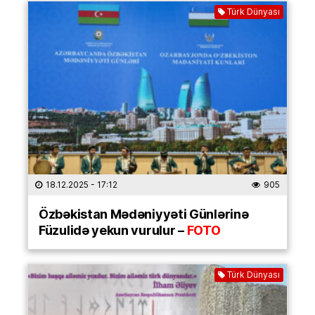
Türk Dünyası
18.12.2025
- 17:12
905
Özbəkistan Mədəniyyəti Günlərinə
Füzulidə yekun vurulur –
FOTO
Türk Dünyası