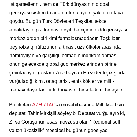
istiqamətlərini, həm də Türk dünyasının qlobal
geosiyasi sistemdə artan rolunu aydın şəkildə ortaya
qoydu. Bu gün Türk Dövlətləri Təşkilatı təkcə
əməkdaşlıq platforması deyil, həmçinin ciddi geosiyasi
mərkəzlərdən biri kimi formalaşmaqdadır. Təşkilatın
beynəlxalq nüfuzunun artması, üzv ölkələr arasında
həmrəyliyin və qarşılıqlı etimadın möhkəmlənməsi,
onun gələcəkdə qlobal güc mərkəzlərindən birinə
çevriləcəyini göstərir. Azərbaycan Prezidenti çıxışında
vurğuladığı kimi, ortaq tarixi, etnik köklər və milli-
mənəvi dəyərlər Türk dünyasını bir ailə kimi birləşdirir.
Bu fikirləri
AZƏRTAC
-a müsahibəsində Milli Məclisin
deputatı Tahir Mirkişili söyləyib. Deputat vurğulayıb ki,
Zirvə Görüşünün əsas mövzusu olan “Regional sülh
və təhlükəsizlik” məsələsi bu günün geosiyasi