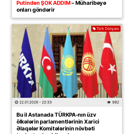
Putindən ŞOK ADDIM
– Müharibəyə
onları göndərir
Türk Dünyası
22.01.2026
- 22:33
982
Bu il Astanada TÜRKPA-nın üzv
ölkələrin parlamentlərinin Xarici
Əlaqələr Komitələrinin növbəti