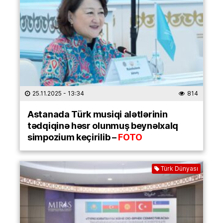
25.11.2025
- 13:34
814
Astanada Türk musiqi alətlərinin
tədqiqinə həsr olunmuş beynəlxalq
simpozium keçirilib –
FOTO
Türk Dünyası