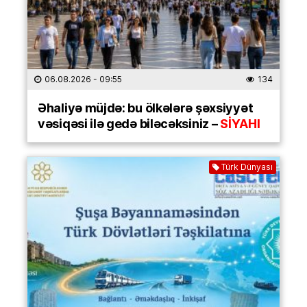
06.08.2026
- 09:55
134
Əhaliyə müjdə: bu ölkələrə şəxsiyyət
vəsiqəsi ilə gedə biləcəksiniz –
SİYAHI
Türk Dünyası