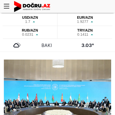
USD/AZN
EUR/AZN
1.7
1.9277
RUB/AZN
TRY/AZN
0.0231
0.1411
BAKI
3.03°