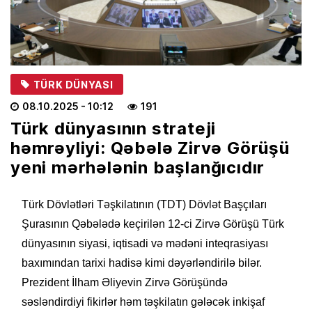
TÜRK DÜNYASI
08.10.2025
- 10:12
191
Türk dünyasının strateji
həmrəyliyi: Qəbələ Zirvə Görüşü
yeni mərhələnin başlanğıcıdır
Türk Dövlətləri Təşkilatının (TDT) Dövlət Başçıları
Şurasının Qəbələdə keçirilən 12-ci Zirvə Görüşü Türk
dünyasının siyasi, iqtisadi və mədəni inteqrasiyası
baxımından tarixi hadisə kimi dəyərləndirilə bilər.
Prezident İlham Əliyevin Zirvə Görüşündə
səsləndirdiyi fikirlər həm təşkilatın gələcək inkişaf