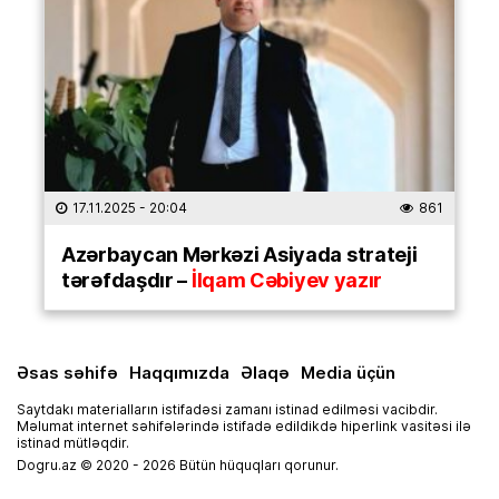
17.11.2025
- 20:04
861
Azərbaycan Mərkəzi Asiyada strateji
tərəfdaşdır –
İlqam Cəbiyev yazır
Əsas səhifə
Haqqımızda
Əlaqə
Media üçün
Saytdakı materialların istifadəsi zamanı istinad edilməsi vacibdir.
Məlumat internet səhifələrində istifadə edildikdə hiperlink vasitəsi ilə
istinad mütləqdir.
Dogru.az © 2020 - 2026 Bütün hüquqları qorunur.