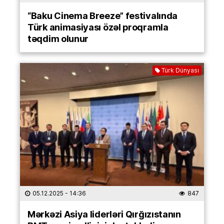
“Baku Cinema Breeze” festivalında
Türk animasiyası özəl proqramla
təqdim olunur
Türk Dünyası
05.12.2025
- 14:36
847
Mərkəzi Asiya liderləri Qırğızıstanın