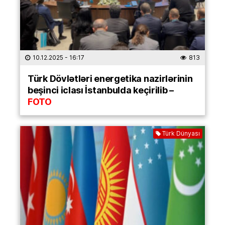
10.12.2025
- 16:17
813
Türk Dövlətləri energetika nazirlərinin
beşinci iclası İstanbulda keçirilib –
FOTO
Türk Dünyası