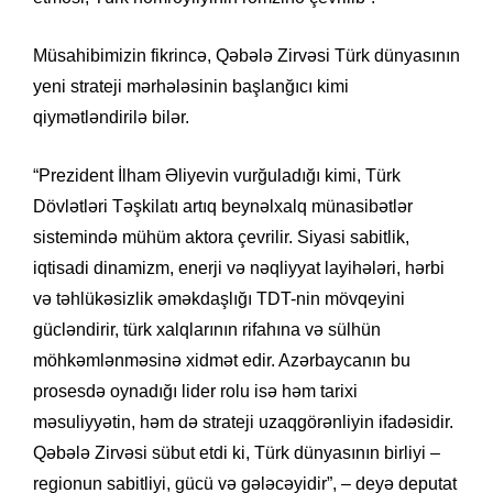
Müsahibimizin fikrincə, Qəbələ Zirvəsi Türk dünyasının
yeni strateji mərhələsinin başlanğıcı kimi
qiymətləndirilə bilər.
“Prezident İlham Əliyevin vurğuladığı kimi, Türk
Dövlətləri Təşkilatı artıq beynəlxalq münasibətlər
sistemində mühüm aktora çevrilir. Siyasi sabitlik,
iqtisadi dinamizm, enerji və nəqliyyat layihələri, hərbi
və təhlükəsizlik əməkdaşlığı TDT-nin mövqeyini
gücləndirir, türk xalqlarının rifahına və sülhün
möhkəmlənməsinə xidmət edir. Azərbaycanın bu
prosesdə oynadığı lider rolu isə həm tarixi
məsuliyyətin, həm də strateji uzaqgörənliyin ifadəsidir.
Qəbələ Zirvəsi sübut etdi ki, Türk dünyasının birliyi –
regionun sabitliyi, gücü və gələcəyidir”, – deyə deputat