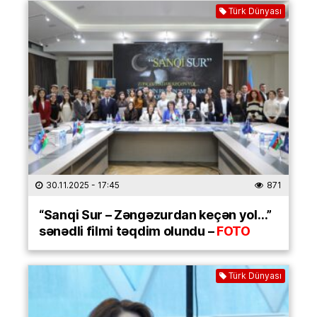
Türk Dünyası
30.11.2025
- 17:45
871
“Sanqi Sur – Zəngəzurdan keçən yol…”
sənədli filmi təqdim olundu –
FOTO
Türk Dünyası