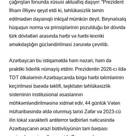
çağırışları fonunda xüsusi aktuallıq daşıyır: “Prezident
İlham Əliyev qeyd etdi ki, təhlükəsizlik təmin
edilmədən dayanıqlı inkişaf mümkün deyil. Beynəlxalq
hüququn norma və prinsiplərinin pozulduğu bir dövrdə
türk dövlətləri arasında hərbi və hərbi-texniki
əməkdaşlığın gücləndirilməsi zərurətə çevrilib.
Azərbaycan bu istiqamətdə həm nəzəri, həm də
praktiki liderlik nümayiş etdirir. Prezidentin 2026-cı ildə
TDT ölkələrinin Azərbaycanda birgə hərbi təlimlərinin
keçirilməsi barədə təklifi, təşkilatın təhlükəsizlik
sisteminin institusional əsaslarının
möhkəmləndirilməsinə xidmət edir. 44 günlük Vətən
müharibəsində əldə olunmuş tarixi Zəfər və 2023-cü
ilin lokal xarakterli antiterror tədbirləri nəticəsində
Azərbaycanın ərazi bütövlüyünün tam bərpası