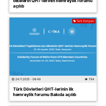
ölkələrin QHT-lərinin həmrəylik forumu
açılıb
Türk Dünyası
24.11.2025
- 08:49
794
Türk Dövlətləri QHT-lərinin ilk
həmrəylik forumu Bakıda açılıb