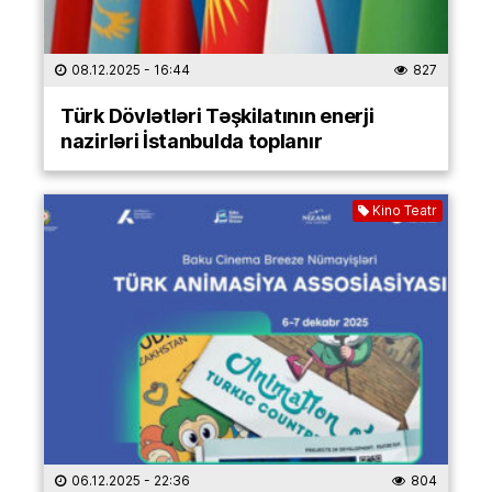
08.12.2025
- 16:44
827
Türk Dövlətləri Təşkilatının enerji
nazirləri İstanbulda toplanır
Kino Teatr
06.12.2025
- 22:36
804