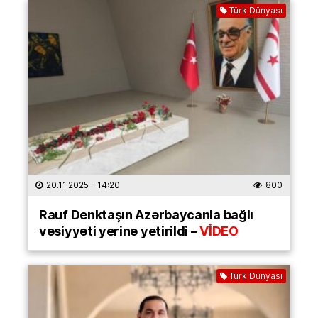
Türk Dünyası
20.11.2025
- 14:20
800
Rauf Denktaşın Azərbaycanla bağlı
vəsiyyəti yerinə yetirildi –
VİDEO
Türk Dünyası