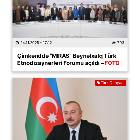
24.11.2025
- 17:12
793
Çimkənddə “MIRAS” Beynəlxalq Türk
Etnodizaynerləri Forumu açıldı –
FOTO
Türk Dünyası