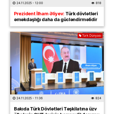
24.11.2025
- 12:00
818
Prezident İlham Əliyev:
Türk dövlətləri
əməkdaşlığı daha da gücləndirməlidir
Türk Dünyası
24.11.2025
- 11:36
824
Bakıda Türk Dövlətləri Təşkilatına üzv