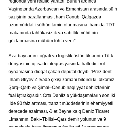
regionda yeni reallıq yaratdı. Bunun ardınca
Vaşinqtonda Azərbaycan və Ermənistan arasında sülh
sazişinin paraflanması, həm Cənubi Qafqazda
uzunmüddətli sülhün təmin olunmasına, həm də TDT
məkanında təhlükəsizlik və sabitlik mühitinin
güclənməsinə mühüm töhfə verir”.
Azərbaycanın coğrafi və logistik üstünlüklərinin Türk
dünyasının iqtisadi inteqrasiyasında həlledici rol
oynamasına diqqət çəkən deputat deyib: “Prezident
İlham Əliyev Zirvədə çıxışı zamanı bildirdi ki, ölkəmiz
Şərq–Qərb və Şimal–Cənub nəqliyyat dəhlizlərinin
fəal iştirakçısıdır. Orta Dəhlizlə yükdaşımaların son iki
ildə 90 faiz artması, tranzit müddətlərinin əhəmiyyətli
dərəcədə azalması, Ələt Beynəlxalq Dəniz Ticarət
Limanının, Bakı–Tbilisi–Qars dəmir yolunun və 9