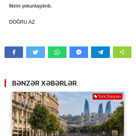
fikrini yekunlaşdırıb.
DOĞRU.AZ
BƏNZƏR XƏBƏRLƏR
Türk Dünyası