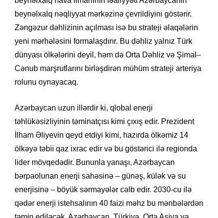
beynəlxalq hava limanının fəaliyyəti Azərbaycanın
beynəlxalq nəqliyyat mərkəzinə çevrildiyini göstərir.
Zəngəzur dəhlizinin açılması isə bu strateji əlaqələrin
yeni mərhələsini formalaşdırır. Bu dəhliz yalnız Türk
dünyası ölkələrini deyil, həm də Orta Dəhliz və Şimal–
Cənub marşrutlarını birləşdirən mühüm strateji arteriya
rolunu oynayacaq.
Azərbaycan uzun illərdir ki, qlobal enerji
təhlükəsizliyinin təminatçısı kimi çıxış edir. Prezident
İlham Əliyevin qeyd etdiyi kimi, hazırda ölkəmiz 14
ölkəyə təbii qaz ixrac edir və bu göstərici ilə regionda
lider mövqedədir. Bununla yanaşı, Azərbaycan
bərpaolunan enerji sahəsinə – günəş, külək və su
enerjisinə – böyük sərmayələr cəlb edir. 2030-cu ilə
qədər enerji istehsalının 40 faizi məhz bu mənbələrdən
təmin ediləcək. Azərbaycan, Türkiyə, Orta Asiya və