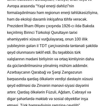
Avropa arasında “Yaşıl enerji dəhlizi”nin
formalaşdırılması həm regionun enerji təhlükəsizliyinə,
həm də ekoloji davamlı inkişafına töhfə verəcək.
Prezident İlham Əliyev çıxışında 1926-cı ildə Bakıda
keçirilmiş Birinci Türkoloji Qurultayın tarixi
əhəmiyyətini xüsusi vurğulayaraq, onun 100 illik
yubileyinin gələn il TDT çərçivəsində təntənəli şəkildə
qeyd olunmasını təklif etdi. Bu təşəbbüs türk
xalqlarının mədəni birliyinin və ortaq kimliyinin daha
da gücləndirilməsinə yönəlmiş mühüm addımdır.
Azərbaycanın Qarabağ və Şərqi Zəngəzurun
bərpasında qardaş ölkələrin verdiyi dəstəyin xüsusi
qeyd edilməsi də Zirvənin mənəvi-siyasi dəyərini
artırır. Qardaş ölkələrin Füzuli, Ağdam, Cəbrayıl və
digər şəhərlərdə məktəb və sosial obyektlər inşa
etməsi, Türk həmrəyliyinin rəmzinə çevrilib”.