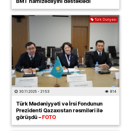
BMT namizədliyini dəstəklədi
Türk Dünyası
30.11.2025
- 21:53
814
Türk Mədəniyyəti və İrsi Fondunun
Prezidenti Qazaxıstan rəsmiləri ilə
görüşdü –
FOTO