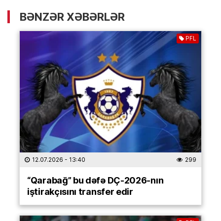
BƏNZƏR XƏBƏRLƏR
PFL
12.07.2026
- 13:40
299
“Qarabağ” bu dəfə DÇ-2026-nın
iştirakçısını transfer edir