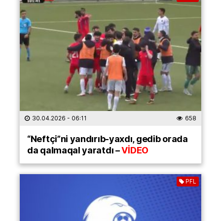
30.04.2026
- 06:11
658
“Neftçi”ni yandırıb-yaxdı, gedib orada
da qalmaqal yaratdı –
VİDEO
PFL