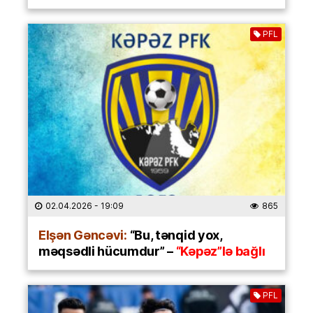
PFL
02.04.2026
- 19:09
865
Elşən Gəncəvi:
“Bu, tənqid yox,
məqsədli hücumdur” –
“Kəpəz”lə bağlı
PFL