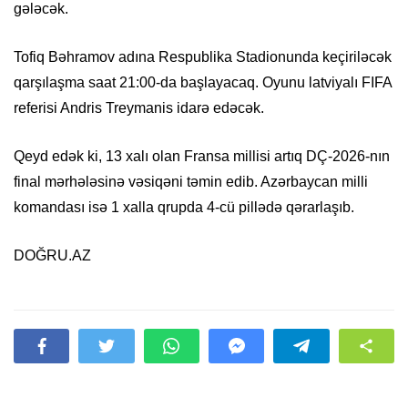
gələcək.
Tofiq Bəhramov adına Respublika Stadionunda keçiriləcək
qarşılaşma saat 21:00-da başlayacaq. Oyunu latviyalı FIFA
referisi Andris Treymanis idarə edəcək.
Qeyd edək ki, 13 xalı olan Fransa millisi artıq DÇ-2026-nın
final mərhələsinə vəsiqəni təmin edib. Azərbaycan milli
komandası isə 1 xalla qrupda 4-cü pillədə qərarlaşıb.
DOĞRU.AZ