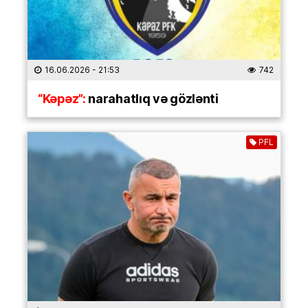
16.06.2026
- 21:53
742
“Kəpəz”:
narahatlıq və gözlənti
PFL