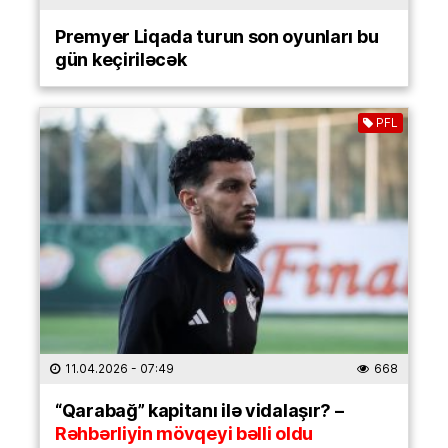
Premyer Liqada turun son oyunları bu
gün keçiriləcək
PFL
11.04.2026
- 07:49
668
“Qarabağ” kapitanı ilə vidalaşır? –
Rəhbərliyin mövqeyi bəlli oldu