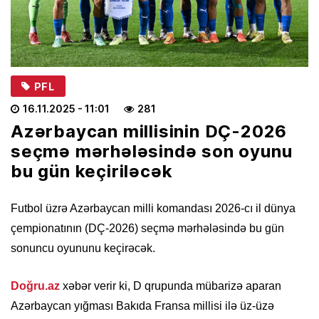
PFL
16.11.2025
- 11:01
281
Azərbaycan millisinin DÇ-2026
seçmə mərhələsində son oyunu
bu gün keçiriləcək
Futbol üzrə Azərbaycan milli komandası 2026-cı il dünya
çempionatının (DÇ-2026) seçmə mərhələsində bu gün
sonuncu oyununu keçirəcək.
Doğru.az
xəbər verir ki, D qrupunda mübarizə aparan
Azərbaycan yığması Bakıda Fransa millisi ilə üz-üzə