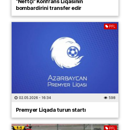
“Neftçi” Konfrans Liqasının
bombardirini transfer edir
PFL
02.05.2026
- 16:34
598
Premyer Liqada turun startı
PFL