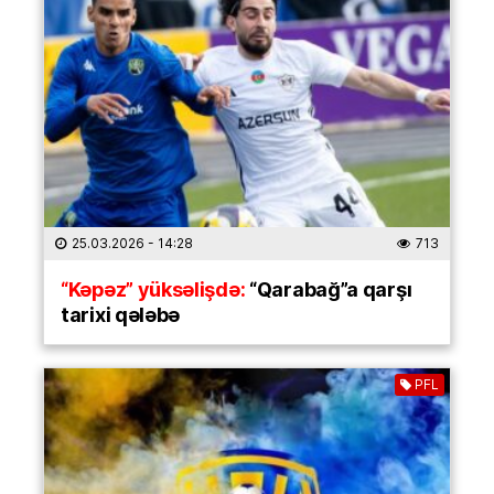
25.03.2026
- 14:28
713
“Kəpəz” yüksəlişdə:
“Qarabağ”a qarşı
tarixi qələbə
PFL