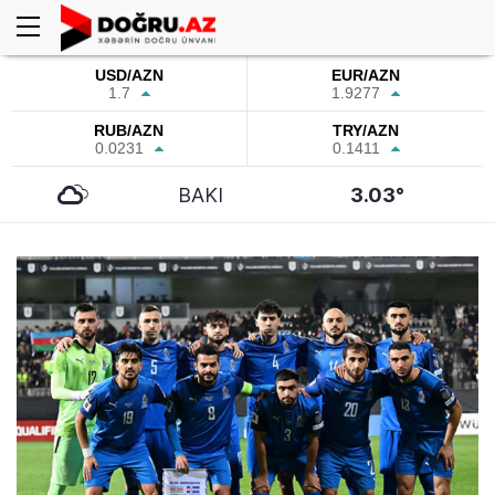
USD/AZN
EUR/AZN
1.7
1.9277
RUB/AZN
TRY/AZN
0.0231
0.1411
BAKI
3.03°