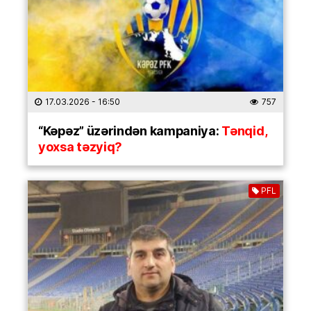
17.03.2026
- 16:50
757
“Kəpəz” üzərindən kampaniya:
Tənqid,
yoxsa təzyiq?
PFL