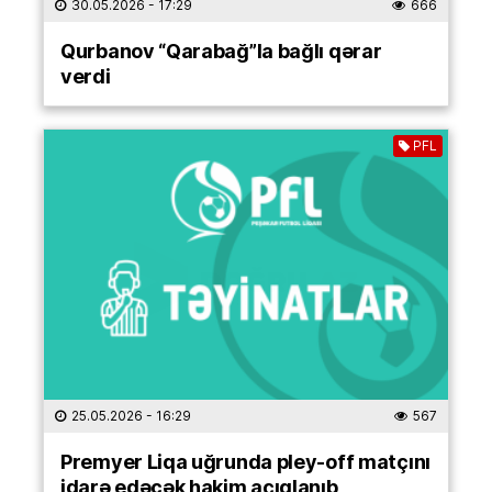
30.05.2026
- 17:29
666
Qurbanov “Qarabağ”la bağlı qərar
verdi
PFL
25.05.2026
- 16:29
567
Premyer Liqa uğrunda pley-off matçını
idarə edəcək hakim açıqlanıb