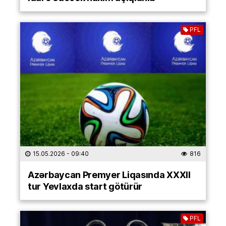
PFL
15.05.2026
- 09:40
816
Azərbaycan Premyer Liqasında XXXII
tur Yevlaxda start götürür
PFL