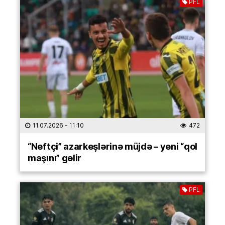
PFL
11.07.2026
- 11:10
472
“Neftçi” azarkeşlərinə müjdə – yeni “qol
maşını” gəlir
PFL