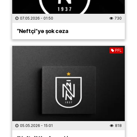
07.05.2026
- 01:50
730
“Neftçi”yə şok cəza
PFL
05.05.2026
- 15:01
818