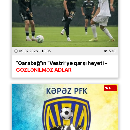
09.07.2026
- 13:35
533
“Qarabağ”ın “Vestri”yə qarşı heyəti –
GÖZLƏNİLMƏZ ADLAR
PFL