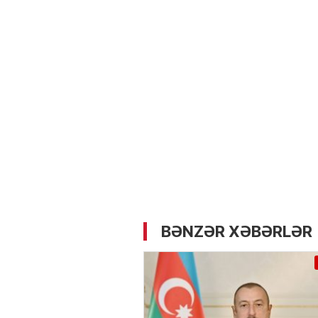
05.05.2026
- 12:14
734
Üz dərisinə necə qulluq e
lazımdır? –
Kosmetoloq S
Məmmədli ilə MÜSAHİBƏ
BƏNZƏR XƏBƏRLƏR