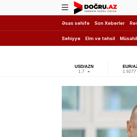
Əsas səhifə
Son Xəbərlər
Rə
Səhiyyə
Elm və təhsil
Müsahi
DOĞRU TV
USD/AZN
EUR/A
1.7
1.9277