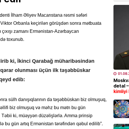
07.08
enti İlham Əliyev Macarıstana rəsmi səfəri
CƏMIYY
Marşru
 Viktor Orbanla keçirilən görüşdən sonra mətbuata
BƏLLİD
sı çıxışı zamanı Ermənistan-Azərbaycan
07.08
 də toxunub.
EKOLOG
Leysan
dirib ki, İkinci Qarabağ müharibəsindən
XƏBƏR
qərar olunması üçün ilk təşəbbüskar
07.08
01.08
qeyd edib:
Moskva
detal 
İDMAN
kimliyi
“Fənər
nra sülh danışıqlarının da təşəbbüskarı biz olmuşuq,
07.08
əllifi biz olmuşuq və məhz bu mətn bu gün
. Təbii ki, müəyyən düzəlişlərlə. Amma prinsip
SƏHIYYƏ
ələ bu gün artıq Ermənistan tərəfindən qəbul edilib”.
Bakıda