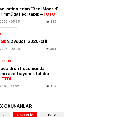
ən imtina edən “Real Madrid”
arımmüdafiəçi tapıb –
FOTO
.2026
- 05:35
135
ƏT
alı:
8 avqust, 2026-cı il
.2026
- 00:08
354
BƏRLƏR
nada dron hücumunda
nan azərbaycanlı tələbə
 ETDİ
.2026
- 22:00
159
linikanın direktor müavini
OX OXUNANLAR
ıxarıldı
LÜK
HƏFTƏLIK
AYLIQ