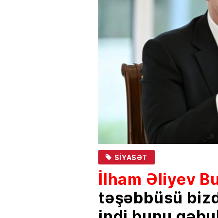
SIYASƏT
İlham Əliyev B
təşəbbüsü bizd
indi bunu qəbul