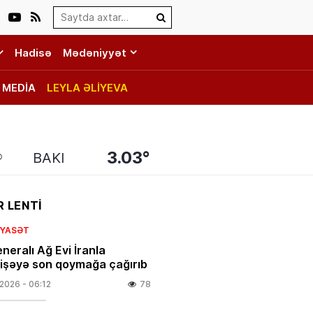
Search…
Hadisə
Mədəniyyət
MEDİA
LEYLA ƏLİYEVA
3.03°
BAKI
 LENTİ
SIYASƏT
neralı Ağ Evi İranla
şəyə son qoymağa çağırıb
.2026
- 06:12
78