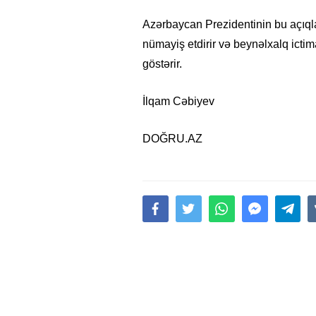
Azərbaycan Prezidentinin bu açıql
nümayiş etdirir və beynəlxalq icti
göstərir.
İlqam Cəbiyev
DOĞRU.AZ
15.02.2026
- 18:49
1027
Leyla Əliyeva babasının 
gününü belə qeyd etdi –
F