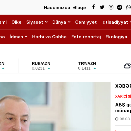
Haqqımızda
Əlaqə
smi
Ölkə
Siyasət
Dünya
Cəmiyyət
İqtisadiyyat
bə
İdman
Hərbi və Cəbhə
Foto reportaj
Ekologiya
ZN
RUB/AZN
TRY/AZN
0.0231
0.1411
XƏBƏR
XARICI 
ABŞ ge
münaqi
08.08