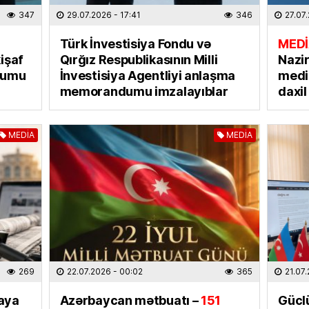
347
29.07.2026
- 17:41
346
27.07
EKOLOG
Avqust
Türk İnvestisiya Fondu və
MEDİ
insanla
işaf
Qırğız Respublikasının Milli
Nazi
07.08
dumu
İnvestisiya Agentliyi anlaşma
media
memorandumu imzalayıblar
daxi
MAQAZI
Ceki Ç
dinlədi
MEDİA
MEDİA
06.08
TÜRK DÜ
Əhaliy
şəxsiy
biləcə
06.08
269
22.07.2026
- 00:02
365
21.07
HADISƏ
aya
Azərbaycan mətbuatı –
151
Güclü
Gəncəd