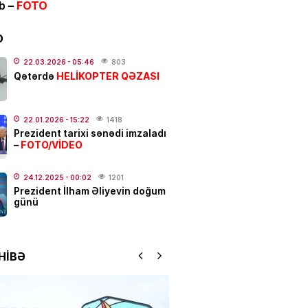
ib –
FOTO
və Yayım Şurası yaradıldı
D
.2026
- 13:00
157
22.03.2026
- 05:46
803
HELİKOPTER QƏZASI
ƏT
Qətərdə
anslı bürcləri
– Pul başından
q
22.01.2026
- 15:22
1418
.2026
- 12:33
322
Prezident tarixi sənədi imzaladı
FOTO/VİDEO
–
 güclü yanğın
BAŞLAYIB
24.12.2025
- 00:02
1201
Prezident İlham Əliyevin doğum
.2026
- 12:09
154
günü
ƏT
 Hacalıyeva mətbuat katibi
HİBƏ
olundu
.2026
- 11:37
240