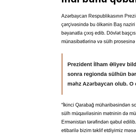
Azərbaycan Respublikasının Prezid
çərçivəsində bu ölkənin Baş naziri
bəyanatla çıxış edib. Dövlət başçı
münasibətlərinə və sülh prosesinə
Prezident İlham Əliyev bil
sonra regionda sülhün bər
məhz Azərbaycan olub. O 
“İkinci Qarabağ müharibəsindən so
sülh müqaviləsinin mətninin də mü
Ermənistan tərəfindən qəbul edilib
etibarilə bizim təklif etdiyimiz məs