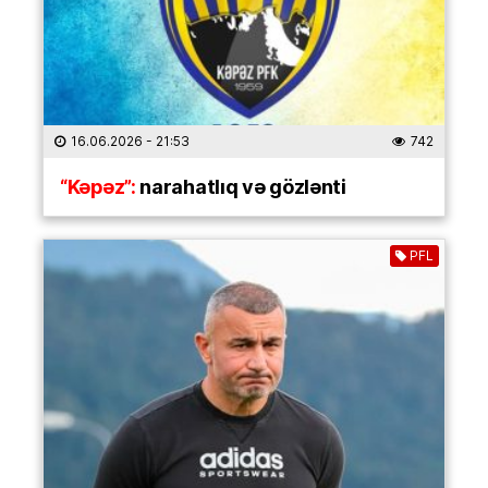
16.06.2026
- 21:53
742
“Kəpəz”:
narahatlıq və gözlənti
PFL