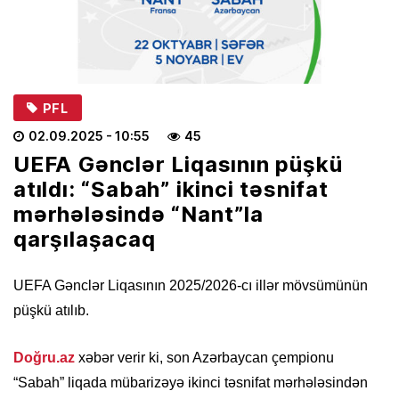
PFL
02.09.2025
- 10:55
45
UEFA Gənclər Liqasının püşkü
atıldı: “Sabah” ikinci təsnifat
mərhələsində “Nant”la
qarşılaşacaq
UEFA Gənclər Liqasının 2025/2026-cı illər mövsümünün
püşkü atılıb.
Doğru.az
xəbər verir ki, son Azərbaycan çempionu
“Sabah” liqada mübarizəyə ikinci təsnifat mərhələsindən