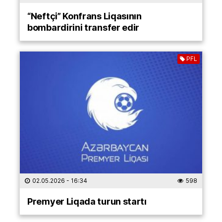
“Neftçi” Konfrans Liqasının
bombardirini transfer edir
PFL
02.05.2026
- 16:34
598
Premyer Liqada turun startı