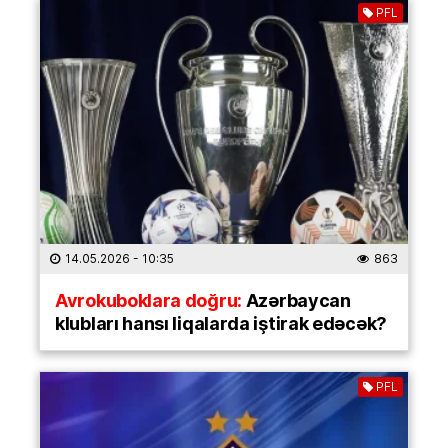
PFL
14.05.2026
- 10:35
863
Avrokuboklara doğru:
Azərbaycan
klubları hansı liqalarda iştirak edəcək?
PFL