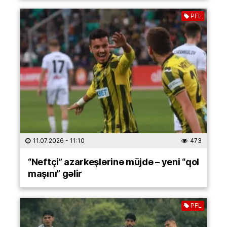
PFL
11.07.2026
- 11:10
473
“Neftçi” azarkeşlərinə müjdə – yeni “qol
maşını” gəlir
PFL