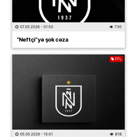
07.05.2026
- 01:50
730
“Neftçi”yə şok cəza
PFL
05.05.2026
- 15:01
818