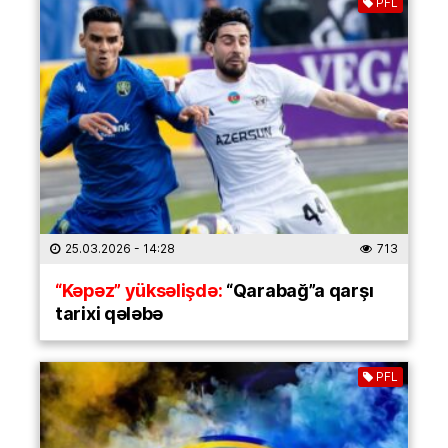
PFL
25.03.2026
- 14:28
713
“Kəpəz” yüksəlişdə:
“Qarabağ”a qarşı
tarixi qələbə
PFL