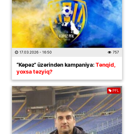
17.03.2026
- 16:50
757
“Kəpəz” üzərindən kampaniya:
Tənqid,
yoxsa təzyiq?
PFL