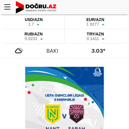
USD/AZN
EUR/AZN
1.7
1.9277
RUB/AZN
TRY/AZN
0.0231
0.1411
BAKI
3.03°