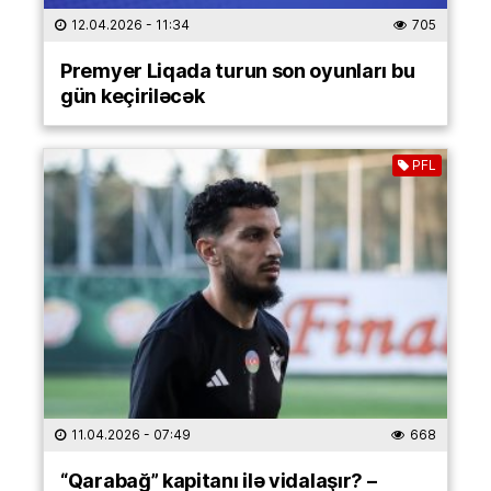
12.04.2026
- 11:34
705
Premyer Liqada turun son oyunları bu
gün keçiriləcək
PFL
11.04.2026
- 07:49
668
“Qarabağ” kapitanı ilə vidalaşır? –