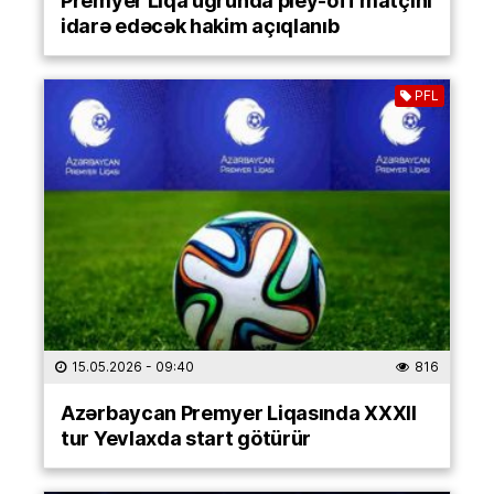
Premyer Liqa uğrunda pley-off matçını
idarə edəcək hakim açıqlanıb
PFL
15.05.2026
- 09:40
816
Azərbaycan Premyer Liqasında XXXII
tur Yevlaxda start götürür