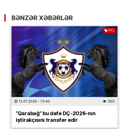
BƏNZƏR XƏBƏRLƏR
PFL
12.07.2026
- 13:40
300
“Qarabağ” bu dəfə DÇ-2026-nın
iştirakçısını transfer edir