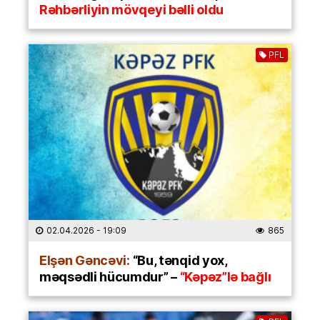
Rəhbərliyin mövqeyi bəlli oldu
PFL
02.04.2026
- 19:09
865
Elşən Gəncəvi:
“Bu, tənqid yox,
məqsədli hücumdur” –
“Kəpəz”lə bağlı