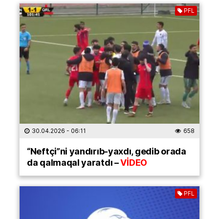
PFL
30.04.2026
- 06:11
658
“Neftçi”ni yandırıb-yaxdı, gedib orada
da qalmaqal yaratdı –
VİDEO
PFL