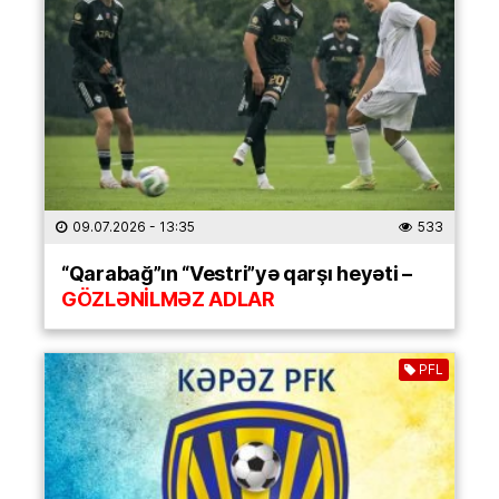
09.07.2026
- 13:35
533
“Qarabağ”ın “Vestri”yə qarşı heyəti –
GÖZLƏNİLMƏZ ADLAR
PFL