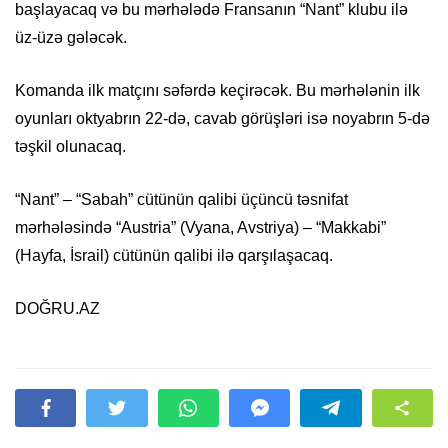
başlayacaq və bu mərhələdə Fransanın “Nant” klubu ilə
üz-üzə gələcək.
Komanda ilk matçını səfərdə keçirəcək. Bu mərhələnin ilk
oyunları oktyabrın 22-də, cavab görüşləri isə noyabrın 5-də
təşkil olunacaq.
“Nant” – “Sabah” cütünün qalibi üçüncü təsnifat
mərhələsində “Austria” (Vyana, Avstriya) – “Makkabi”
(Hayfa, İsrail) cütünün qalibi ilə qarşılaşacaq.
DOĞRU.AZ