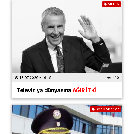
MEDİA
13.07.2026
- 16:19
410
Televiziya dünyasına
AĞIR İTKİ
Son Xəbərlər