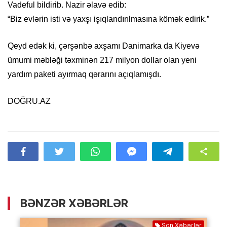
Vadeful bildirib. Nazir əlavə edib:
“Biz evlərin isti və yaxşı işıqlandırılmasına kömək edirik.”
Qeyd edək ki, çərşənbə axşamı Danimarka da Kiyevə
ümumi məbləği təxminən 217 milyon dollar olan yeni
yardım paketi ayırmaq qərarını açıqlamışdı.
DOĞRU.AZ
BƏNZƏR XƏBƏRLƏR
Son Xəbərlər