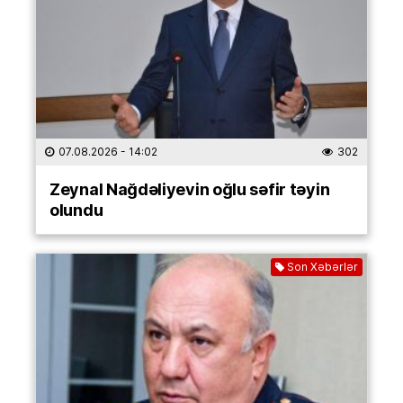
07.08.2026
- 14:02
302
Zeynal Nağdəliyevin oğlu səfir təyin
olundu
Son Xəbərlər