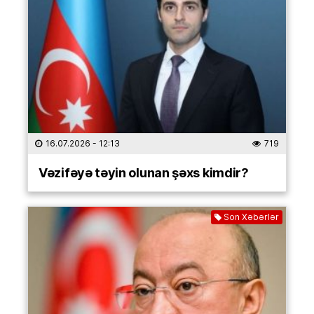
16.07.2026
- 12:13
719
Vəzifəyə təyin olunan şəxs kimdir?
Son Xəbərlər