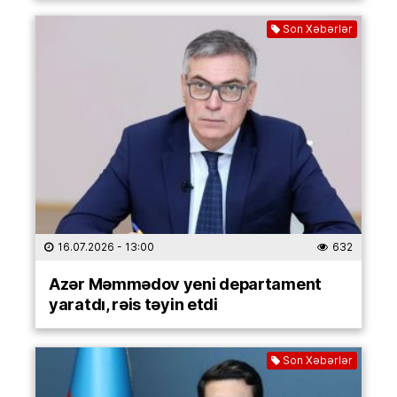
Son Xəbərlər
16.07.2026
- 13:00
632
Azər Məmmədov yeni departament
yaratdı, rəis təyin etdi
Son Xəbərlər