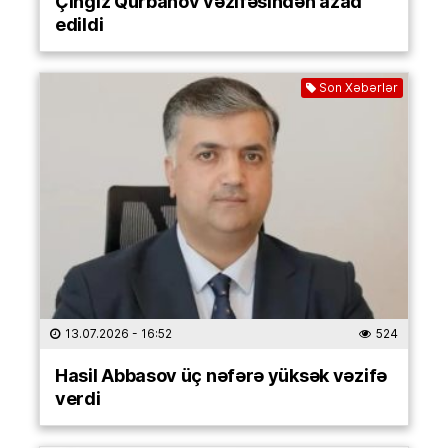
Çingiz Qurbanov vəzifəsindən azad
edildi
Son Xəbərlər
13.07.2026
- 16:52
524
Hasil Abbasov üç nəfərə yüksək vəzifə
verdi