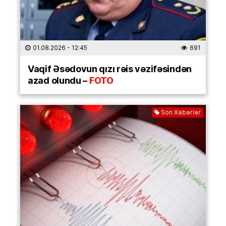
01.08.2026
- 12:45
691
Vaqif Əsədovun qızı rəis vəzifəsindən
azad olundu –
FOTO
Son Xəbərlər