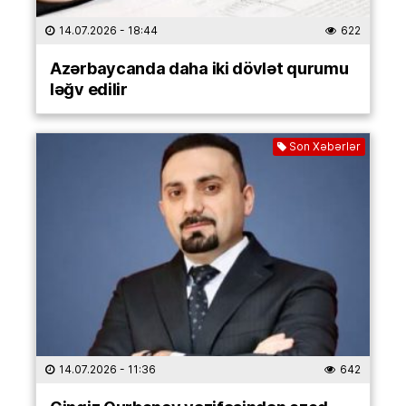
14.07.2026
- 18:44
622
Azərbaycanda daha iki dövlət qurumu
ləğv edilir
Son Xəbərlər
14.07.2026
- 11:36
642