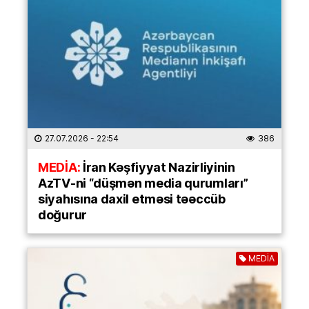
27.07.2026
- 22:54
386
MEDİA:
İran Kəşfiyyat Nazirliyinin
AzTV-ni “düşmən media qurumları”
siyahısına daxil etməsi təəccüb
doğurur
MEDİA