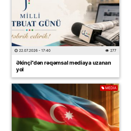
22.07.2026
- 17:40
277
Əkinçi”dən rəqəmsal mediaya uzanan
yol
MEDİA