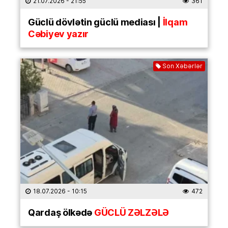
21.07.2026
- 21:55
361
Güclü dövlətin güclü mediası |
İlqam
Cəbiyev yazır
Son Xəbərlər
18.07.2026
- 10:15
472
Qardaş ölkədə
GÜCLÜ ZƏLZƏLƏ