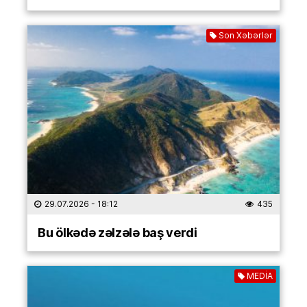
Son Xəbərlər
29.07.2026
- 18:12
435
Bu ölkədə zəlzələ baş verdi
MEDİA