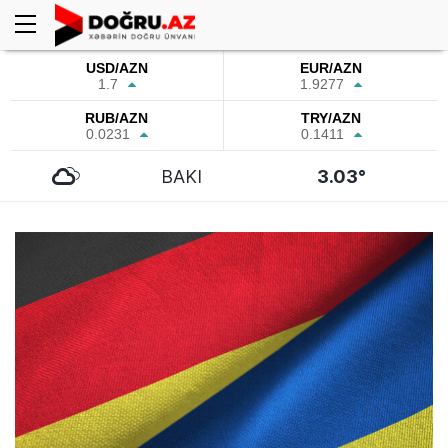
USD/AZN
EUR/AZN
1.7
1.9277
RUB/AZN
TRY/AZN
0.0231
0.1411
BAKI
3.03°