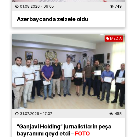
01.08.2026
- 09:05
749
Azərbaycanda zəlzələ oldu
MEDİA
31.07.2026
- 17:07
458
“Ganjavi Holding” jurnalistlərin peşə
bayramını qeyd etdi –
FOTO