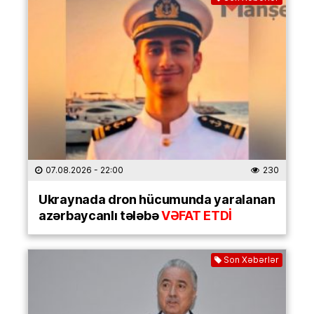
07.08.2026
- 22:00
230
Ukraynada dron hücumunda yaralanan
azərbaycanlı tələbə
VƏFAT ETDİ
Son Xəbərlər