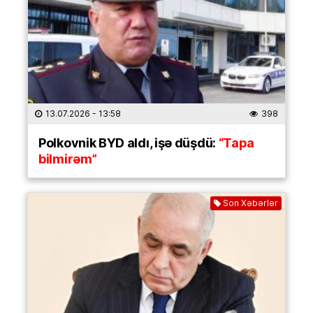
13.07.2026
- 13:58
398
Polkovnik BYD aldı, işə düşdü:
“Tapa
bilmirəm”
Son Xəbərlər