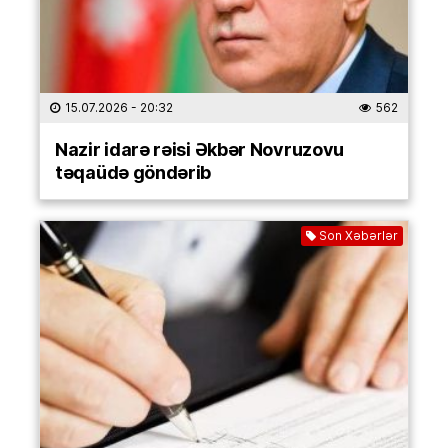
15.07.2026
- 20:32
562
Nazir idarə rəisi Əkbər Novruzovu
təqaüdə göndərib
Son Xəbərlər