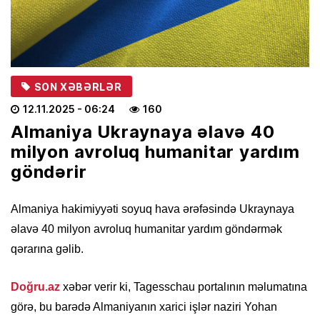
SON XƏBƏRLƏR
12.11.2025
- 06:24
160
Almaniya Ukraynaya əlavə 40
milyon avroluq humanitar yardım
göndərir
Almaniya hakimiyyəti soyuq hava ərəfəsində Ukraynaya
əlavə 40 milyon avroluq humanitar yardım göndərmək
qərarına gəlib.
Doğru.az
xəbər verir ki, Tagesschau portalının məlumatına
görə, bu barədə Almaniyanın xarici işlər naziri Yohan