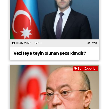
16.07.2026
- 12:13
720
Vəzifəyə təyin olunan şəxs kimdir?
Son Xəbərlər