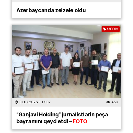
Azərbaycanda zəlzələ oldu
MEDİA
31.07.2026
- 17:07
459
“Ganjavi Holding” jurnalistlərin peşə
bayramını qeyd etdi –
FOTO