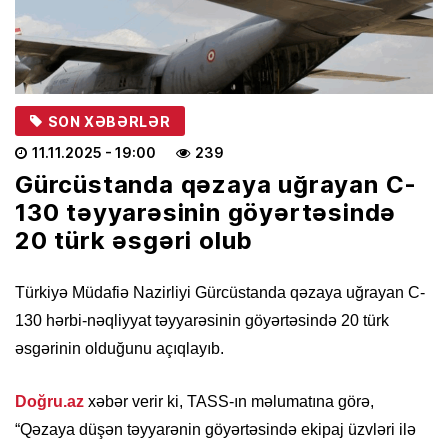
SON XƏBƏRLƏR
11.11.2025
- 19:00
239
Gürcüstanda qəzaya uğrayan C-
130 təyyarəsinin göyərtəsində
20 türk əsgəri olub
Türkiyə Müdafiə Nazirliyi Gürcüstanda qəzaya uğrayan C-
130 hərbi-nəqliyyat təyyarəsinin göyərtəsində 20 türk
əsgərinin olduğunu açıqlayıb.
Doğru.az
xəbər verir ki, TASS-ın məlumatına görə,
“Qəzaya düşən təyyarənin göyərtəsində ekipaj üzvləri ilə