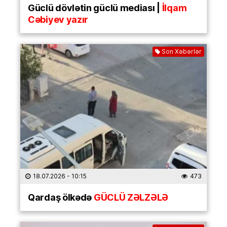
Güclü dövlətin güclü mediası |
İlqam
Cəbiyev yazır
Son Xəbərlər
18.07.2026
- 10:15
473
Qardaş ölkədə
GÜCLÜ ZƏLZƏLƏ