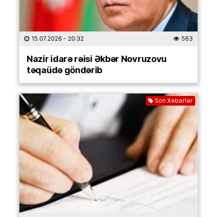
15.07.2026
- 20:32
563
Nazir idarə rəisi Əkbər Novruzovu
təqaüdə göndərib
Son Xəbərlər