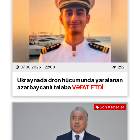
07.08.2026
- 22:00
252
Ukraynada dron hücumunda yaralanan
azərbaycanlı tələbə
VƏFAT ETDİ
Son Xəbərlər