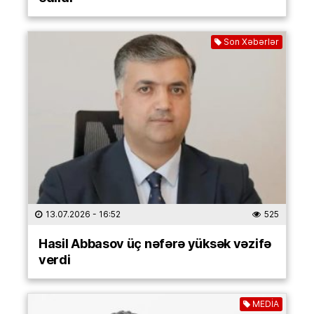
Son Xəbərlər
13.07.2026
- 16:52
525
Hasil Abbasov üç nəfərə yüksək vəzifə
verdi
MEDİA