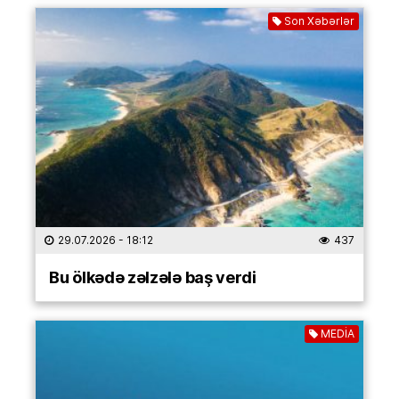
Son Xəbərlər
29.07.2026
- 18:12
437
Bu ölkədə zəlzələ baş verdi
MEDİA