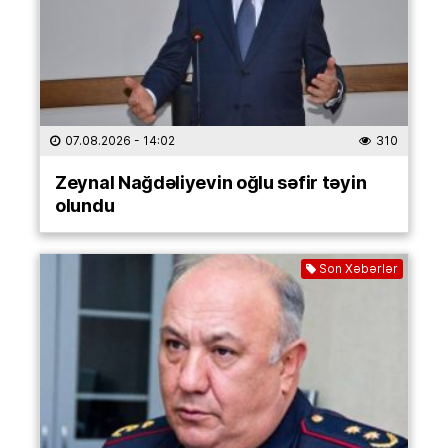
07.08.2026
- 14:02
310
Zeynal Nağdəliyevin oğlu səfir təyin
olundu
Son Xəbərlər