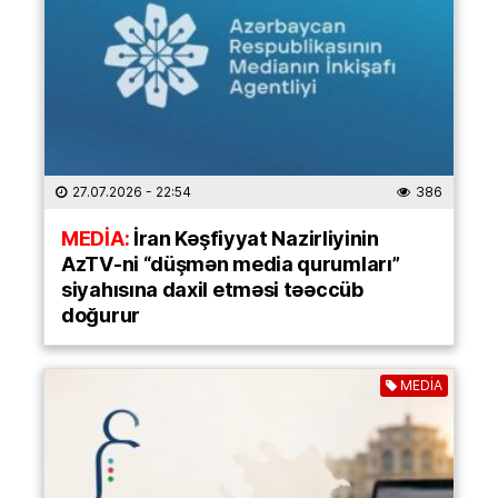
27.07.2026
- 22:54
386
MEDİA:
İran Kəşfiyyat Nazirliyinin
AzTV-ni “düşmən media qurumları”
siyahısına daxil etməsi təəccüb
doğurur
MEDİA