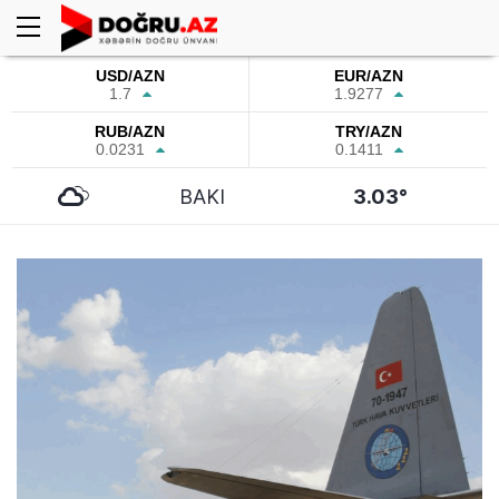
USD/AZN
EUR/AZN
1.7
1.9277
RUB/AZN
TRY/AZN
0.0231
0.1411
BAKI
3.03°