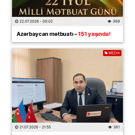
22.07.2026
- 00:02
369
Azərbaycan mətbuatı –
151 yaşında!
MEDİA
21.07.2026
- 21:55
361