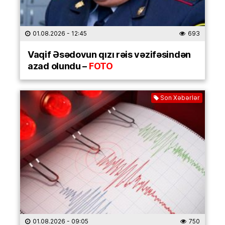
01.08.2026
- 12:45
693
Vaqif Əsədovun qızı rəis vəzifəsindən
azad olundu –
FOTO
Son Xəbərlər
01.08.2026
- 09:05
750