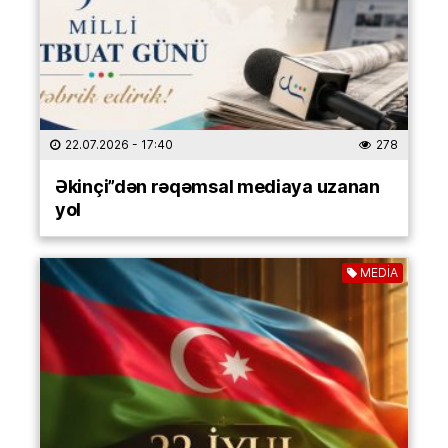
22.07.2026
- 17:40
278
Əkinçi”dən rəqəmsal mediaya uzanan
yol
MEDİA