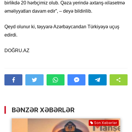
birlikdə 20 hərbçimiz olub. Qəza yerində axtarış-xilasetmə
əməliyyatları davam edir”, – deyə bildirilib.
Qeyd olunur ki, təyyarə Azərbaycandan Türkiyəyə uçuş
edirdi.
DOĞRU.AZ
BƏNZƏR XƏBƏRLƏR
Son Xəbərlər