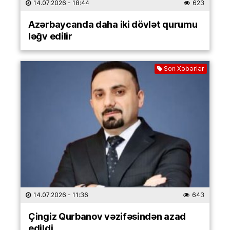
14.07.2026
- 18:44
623
Azərbaycanda daha iki dövlət qurumu
ləğv edilir
Son Xəbərlər
14.07.2026
- 11:36
643
Çingiz Qurbanov vəzifəsindən azad
edildi