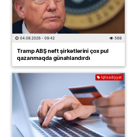
04.08.2026
- 09:42
568
Tramp ABŞ neft şirkətlərini çox pul
qazanmaqda günahlandırdı
İqtisadiyyat