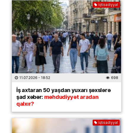
İqtisadiyyat
11.07.2026
- 18:52
698
İş axtaran 50 yaşdan yuxarı şəxslərə
şad xəbər:
məhdudiyyət aradan
qalxır?
İqtisadiyyat