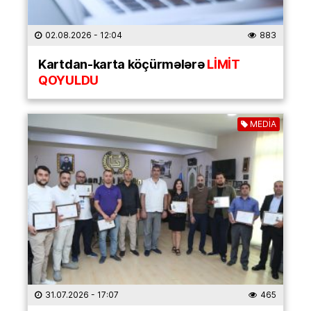
02.08.2026
- 12:04
883
Kartdan-karta köçürmələrə
LİMİT
QOYULDU
MEDİA
31.07.2026
- 17:07
465