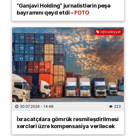
“Ganjavi Holding” jurnalistlərin peşə
bayramını qeyd etdi –
FOTO
İqtisadiyyat
30.07.2026
- 14:48
223
İxracatçılara gömrük rəsmiləşdirilməsi
xərcləri üzrə kompensasiya veriləcək