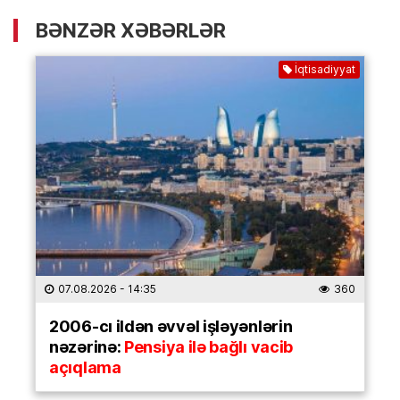
BƏNZƏR XƏBƏRLƏR
İqtisadiyyat
07.08.2026
- 14:35
360
2006-cı ildən əvvəl işləyənlərin
nəzərinə:
Pensiya ilə bağlı vacib
açıqlama