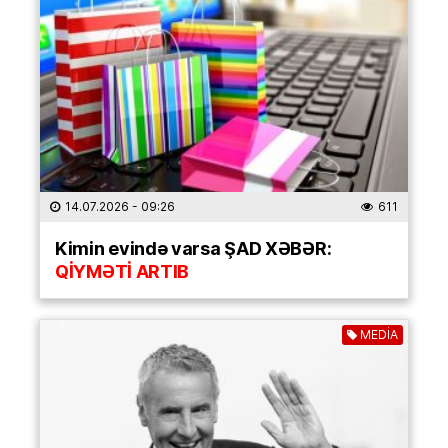
14.07.2026
- 09:26
611
Kimin evində varsa ŞAD XƏBƏR:
QİYMƏTİ ARTIB
MEDİA