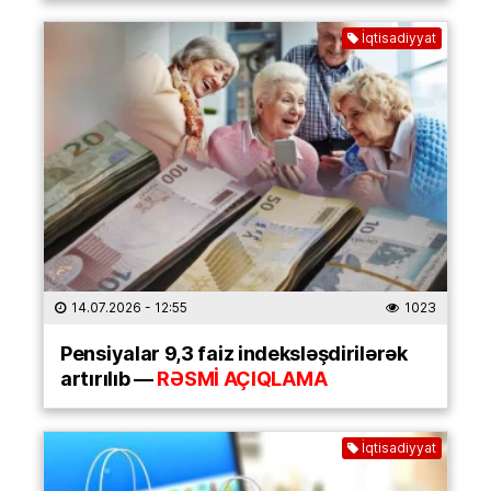
İqtisadiyyat
14.07.2026
- 12:55
1023
Pensiyalar 9,3 faiz indeksləşdirilərək
artırılıb —
RƏSMİ AÇIQLAMA
İqtisadiyyat