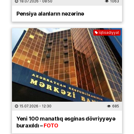
18.07.2026
- 08:50
1063
Pensiya alanların nəzərinə
İqtisadiyyat
15.07.2026
- 12:30
685
Yeni 100 manatlıq əsginas dövriyyəyə
buraxıldı –
FOTO