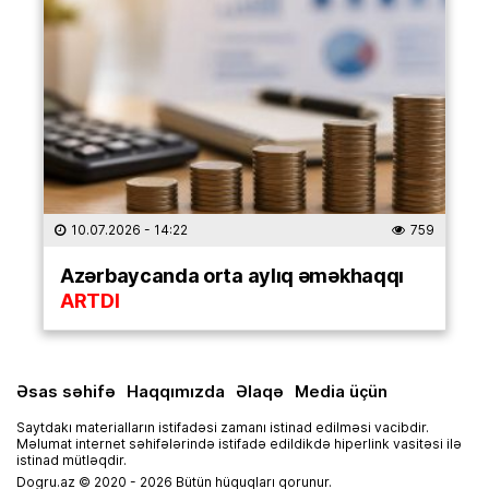
10.07.2026
- 14:22
759
Azərbaycanda orta aylıq əməkhaqqı
ARTDI
Əsas səhifə
Haqqımızda
Əlaqə
Media üçün
Saytdakı materialların istifadəsi zamanı istinad edilməsi vacibdir.
Məlumat internet səhifələrində istifadə edildikdə hiperlink vasitəsi ilə
istinad mütləqdir.
Dogru.az © 2020 - 2026 Bütün hüquqları qorunur.