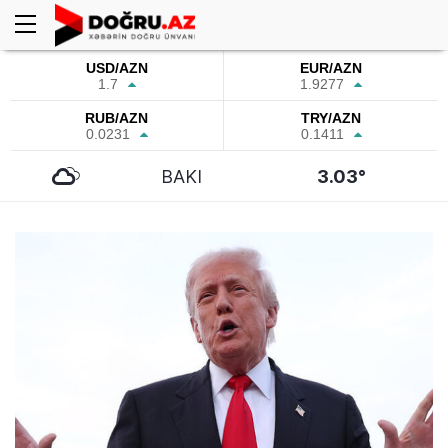
USD/AZN
EUR/AZN
1.7
1.9277
RUB/AZN
TRY/AZN
0.0231
0.1411
BAKI
3.03°