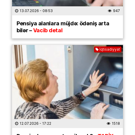
13.07.2026
- 08:53
947
Pensiya alanlara müjdə: ödəniş arta
bilər –
Vacib detal
İqtisadiyyat
12.07.2026
- 17:22
1518