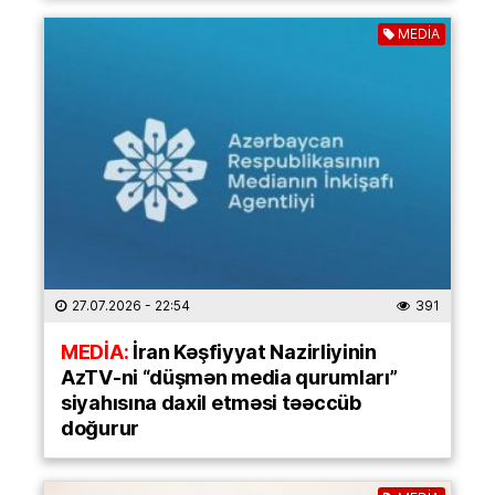
MEDİA
27.07.2026
- 22:54
391
MEDİA:
İran Kəşfiyyat Nazirliyinin
AzTV-ni “düşmən media qurumları”
siyahısına daxil etməsi təəccüb
doğurur