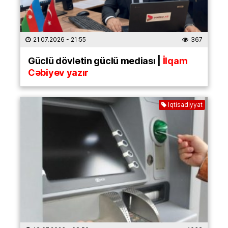
21.07.2026
- 21:55
367
Güclü dövlətin güclü mediası |
İlqam
Cəbiyev yazır
İqtisadiyyat